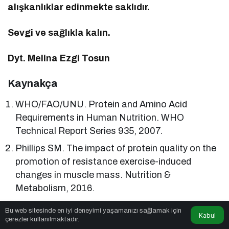
alışkanlıklar edinmekte saklıdır.
Sevgi ve sağlıkla kalın.
Dyt. Melina Ezgi Tosun
Kaynakça
WHO/FAO/UNU. Protein and Amino Acid
Requirements in Human Nutrition. WHO
Technical Report Series 935, 2007.
Phillips SM. The impact of protein quality on the
promotion of resistance exercise-induced
changes in muscle mass. Nutrition &
Metabolism, 2016.
Mariotti F, Gardner CD. Dietary Protein and
Bu web sitesinde en iyi deneyimi yaşamanızı sağlamak için
Kabul
Amino Acids in Vegetarian Diets—A Review.
çerezler kullanılmaktadır.