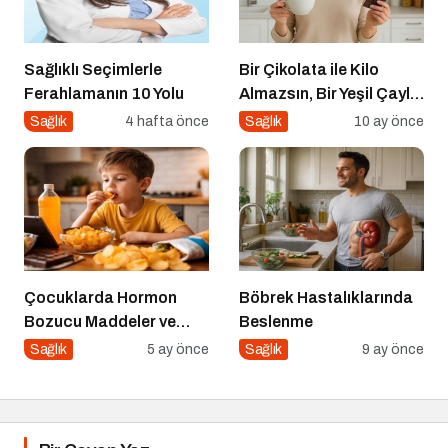
Sağlıklı Seçimlerle
Bir Çikolata ile Kilo
Ferahlamanın 10 Yolu
Almazsın, Bir Yeşil Çayla
da Zayıflamazsın
Sağlık
4 hafta önce
Sağlık
10 ay önce
Çocuklarda Hormon
Böbrek Hastalıklarında
Bozucu Maddeler ve
Beslenme
Paketli Gıdalar
Sağlık
5 ay önce
Sağlık
9 ay önce