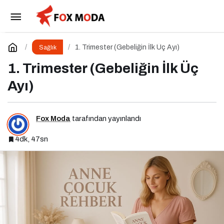
Protein Kalitesi: Bitkisel mi Hayvansal mı?
Paylaş
Yorum Yap
1. Trimester (Gebeliğin İlk Üç Ayı)
Sağlık
1. Trimester (Gebeliğin İlk Üç
Ayı)
Fox Moda
tarafından yayınlandı
4dk, 47sn