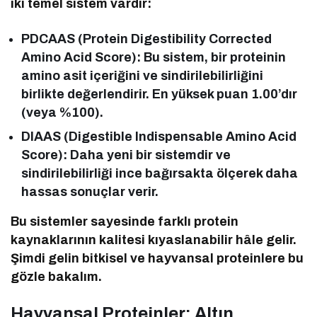
iki temel sistem vardır:
PDCAAS (Protein Digestibility Corrected
Amino Acid Score): Bu sistem, bir proteinin
amino asit içeriğini ve sindirilebilirliğini
birlikte değerlendirir. En yüksek puan 1.00’dır
(veya %100).
DIAAS (Digestible Indispensable Amino Acid
Score): Daha yeni bir sistemdir ve
sindirilebilirliği ince bağırsakta ölçerek daha
hassas sonuçlar verir.
Bu sistemler sayesinde farklı protein
kaynaklarının kalitesi kıyaslanabilir hâle gelir.
Şimdi gelin bitkisel ve hayvansal proteinlere bu
gözle bakalım.
Hayvansal Proteinler: Altın