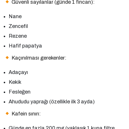
Güvenli sayılanlar (günde 1 fincan):
Nane
Zencefil
Rezene
Hafif papatya
Kaçınılması gerekenler:
Adaçayı
Kekik
Fesleğen
Ahududu yaprağı (özellikle ilk 3 ayda)
Kafein sınırı:
Günde en fazla 200 mg (yaklaşık 1 kupa filtre