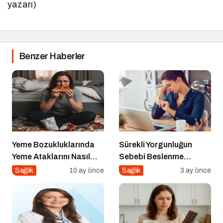
yazarı)
Benzer Haberler
Yeme Bozukluklarında
Sürekli Yorgunluğun
Yeme Ataklarını Nasıl
Sebebi Beslenme
Engellerim?
Olabilir mi?
Sağlık
10 ay önce
Sağlık
3 ay önce