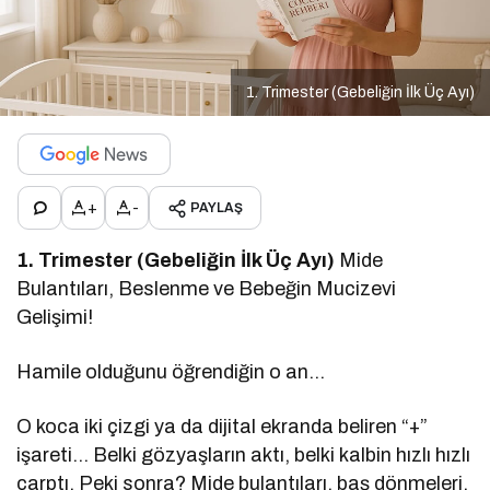
1. Trimester (Gebeliğin İlk Üç Ayı)
+
-
PAYLAŞ
1. Trimester (Gebeliğin İlk Üç Ayı)
Mide
Bulantıları, Beslenme ve Bebeğin Mucizevi
Gelişimi!
Hamile olduğunu öğrendiğin o an…
O koca iki çizgi ya da dijital ekranda beliren “+”
işareti… Belki gözyaşların aktı, belki kalbin hızlı hızlı
çarptı. Peki sonra? Mide bulantıları, baş dönmeleri,