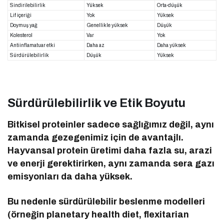
Sindirilebilirlik
Yüksek
Orta-düşük
Lif içeriği
Yok
Yüksek
Doymuş yağ
Genellikle yüksek
Düşük
Kolesterol
Var
Yok
Antiinflamatuar etki
Daha az
Daha yüksek
Sürdürülebilirlik
Düşük
Yüksek
Sürdürülebilirlik ve Etik Boyutu
Bitkisel proteinler sadece sağlığımız değil, aynı
zamanda gezegenimiz için de avantajlı.
Hayvansal protein üretimi daha fazla su, arazi
ve enerji gerektirirken, aynı zamanda sera gazı
emisyonları da daha yüksek.
Bu nedenle sürdürülebilir beslenme modelleri
(örneğin planetary health diet, flexitarian