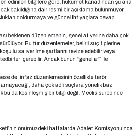
den edinilen bilgilere göre, hükümet kanadından şu ana
ıcak bakıldığına dair resmi bir açıklama bulunmuyor.
oşlukları doldurmaya ve güncel ihtiyaçlara cevap
ası beklenen düzenlemenin, genel af yerine daha çok
ürülüyor. Bu tür düzenlemeler, belirli suç tiplerine
, koşullu salıverilme şartlarını revize edebilir veya
edbirler içerebilir. Ancak bunun “genel af” ile
e de, infaz düzenlemesinin özellikle terör,
psamayacağı, daha çok adli suçlara yönelik bazı
k bu da kesinleşmiş bir bilgi değil, Meclis sürecinde
keti’nin önümüzdeki haftalarda Adalet Komisyonu’nda