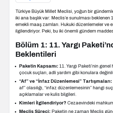
Türkiye Büyük Millet Meclisi, yoğun bir gündem
iki ana başlık var: Meclis’e sunulması beklenen 1
emekli maaş zamları. Hukuki düzenlemeler ve e
ilgilendiriyor. Peki, bu iki önemli gündem madde
Bölüm 1: 11. Yargı Paketi’n
Beklentileri
Paketin Kapsamı:
11. Yargı Paketi’nin genel h
çocuk suçları, adli yardım gibi konulara değinile
“Af” ve “İnfaz Düzenlemesi” Tartışmaları:
af” olasılığı, “infaz düzenlemesinin” hangi suç
açıklamalar ve kulis bilgileri.
Kimleri İlgilendiriyor?
Cezaevindeki mahkumlar
Meclis Süreci:
Paketin ne zaman Meclis günde