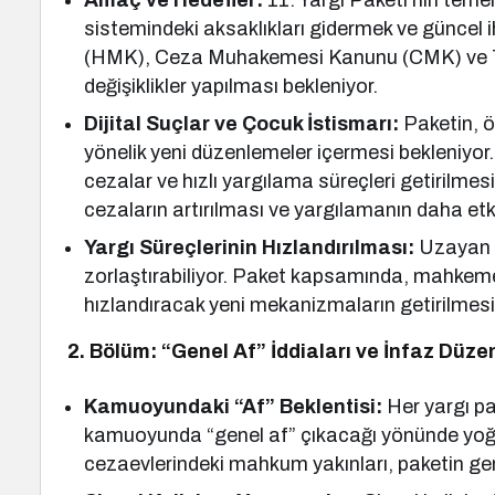
Amaç ve Hedefler:
11. Yargı Paketi’nin temel
sistemindeki aksaklıkları gidermek ve günce
(HMK), Ceza Muhakemesi Kanunu (CMK) ve T
değişiklikler yapılması bekleniyor.
Dijital Suçlar ve Çocuk İstismarı:
Paketin, ö
yönelik yeni düzenlemeler içermesi bekleniyor.
cezalar ve hızlı yargılama süreçleri getirilmes
cezaların artırılması ve yargılamanın daha etki
Yargı Süreçlerinin Hızlandırılması:
Uzayan y
zorlaştırabiliyor. Paket kapsamında, mahkemel
hızlandıracak yeni mekanizmaların getirilme
2. Bölüm: “Genel Af” İddiaları ve İnfaz Düz
Kamuoyundaki “Af” Beklentisi:
Her yargı pa
kamuoyunda “genel af” çıkacağı yönünde yoğun
cezaevlerindeki mahkum yakınları, paketin geni