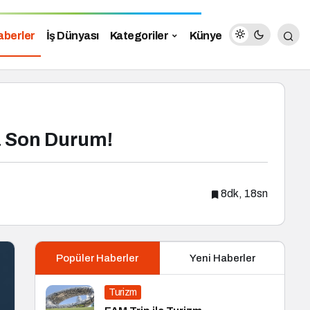
aberler
İş Dünyası
Kategoriler
Künye
a Son Durum!
8dk, 18sn
Popüler Haberler
Yeni Haberler
Turizm