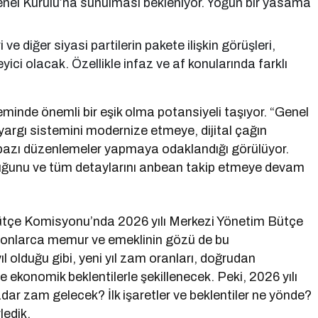
l Kurulu’na sunulması bekleniyor. Yoğun bir yasama
ve diğer siyasi partilerin pakete ilişkin görüşleri,
ici olacak. Özellikle infaz ve af konularında farklı
eminde önemli bir eşik olma potansiyeli taşıyor. “Genel
yargı sistemini modernize etmeye, dijital çağın
 bazı düzenlemeler yapmaya odaklandığı görülüyor.
uluğunu ve tüm detaylarını anbean takip etmeye devam
ütçe Komisyonu’nda 2026 yılı Merkezi Yönetim Bütçe
yonlarca memur ve emeklinin gözü de bu
 olduğu gibi, yeni yıl zam oranları, doğrudan
e ekonomik beklentilerle şekillenecek. Peki, 2026 yılı
r zam gelecek? İlk işaretler ve beklentiler ne yönde?
ledik.