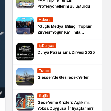
FAM Trip ile Turizm
Profesyonellerini Buluşturdu
Haberler
“Güçlü Medya, Bilinçli Toplum
Zirvesi” Yoğun Katılımla
Gerçekleşti
İş Dünyası
Dünya Pazarlama Zirvesi 2025
Turizm
Giessen’de Gezilecek Yerler
m!
Sağlık
Gece Yeme Krizleri: Açlık mı,
Yoksa Duygusal İhtiyaçlar mı?