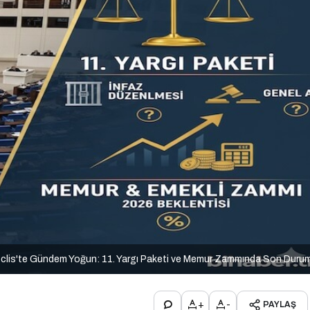
clis'te Gündem Yoğun: 11. Yargı Paketi ve Memur Zammında Son Duru
+
-
PAYLAŞ