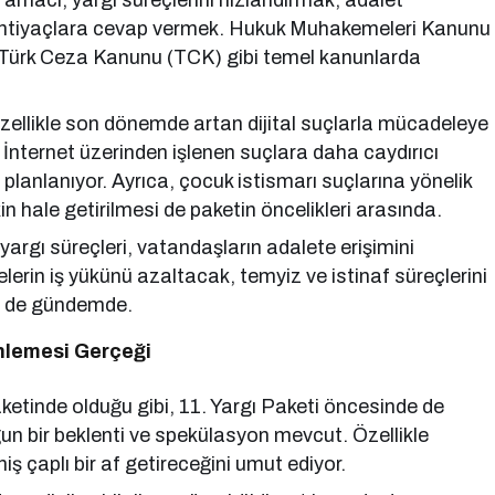
 amacı, yargı süreçlerini hızlandırmak, adalet
l ihtiyaçlara cevap vermek. Hukuk Muhakemeleri Kanunu
ürk Ceza Kanunu (TCK) gibi temel kanunlarda
zellikle son dönemde artan dijital suçlarla mücadeleye
 İnternet üzerinden işlenen suçlara daha caydırıcı
i planlanıyor. Ayrıca, çocuk istismarı suçlarına yönelik
n hale getirilmesi de paketin öncelikleri arasında.
argı süreçleri, vatandaşların adalete erişimini
erin iş yükünü azaltacak, temyiz ve istinaf süreçlerini
si de gündemde.
enlemesi Gerçeği
ketinde olduğu gibi, 11. Yargı Paketi öncesinde de
 bir beklenti ve spekülasyon mevcut. Özellikle
ş çaplı bir af getireceğini umut ediyor.