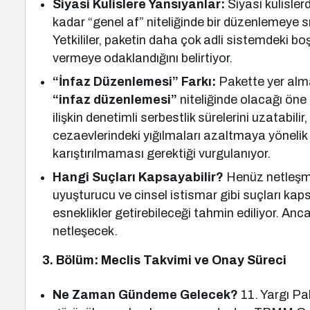
Siyasi Kulislere Yansıyanlar:
Siyasi kulisler
kadar “genel af” niteliğinde bir düzenlemeye s
Yetkililer, paketin daha çok adli sistemdeki b
vermeye odaklandığını belirtiyor.
“İnfaz Düzenlemesi” Farkı:
Pakette yer alm
“infaz düzenlemesi”
niteliğinde olacağı öne s
ilişkin denetimli serbestlik sürelerini uzatabilir
cezaevlerindeki yığılmaları azaltmaya yönelik t
karıştırılmaması gerektiği vurgulanıyor.
Hangi Suçları Kapsayabilir?
Henüz netleşmes
uyuşturucu ve cinsel istismar gibi suçları ka
esneklikler getirebileceği tahmin ediliyor. Anca
netleşecek.
3. Bölüm: Meclis Takvimi ve Onay Süreci
Ne Zaman Gündeme Gelecek?
11. Yargı Pa