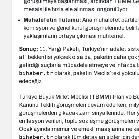
görüşülmeye başlanması, ardından TBMM Gene
mesaisi ile hızla ele alınması öngörülüyor.
Muhalefetin Tutumu:
Ana muhalefet partileri 
komisyon ve genel kurul görüşmelerinde belirley
yaklaşımların ortaya çıkması muhtemel.
Sonuç:
11. Yargı Paketi, Türkiye’nin adalet sist
af” beklentisi yüksek olsa da, paketin daha çok 
getirdiği suçlarla mücadele etmeye ve infazda
bihaber.tr
olarak, paketin Meclis’teki yolc
edeceğiz.
Türkiye Büyük Millet Meclisi (TBMM) Plan ve B
Kanunu Teklifi görüşmeleri devam ederken, mil
görüşmelerden çıkacak zam sinyallerinde. Her yıl
enflasyon verileri, toplu sözleşme görüşmeleri v
Ocak ayında memur ve emekli maaşlarına ne kada
bihaber.tr
olarak tüm detayları sizler için der