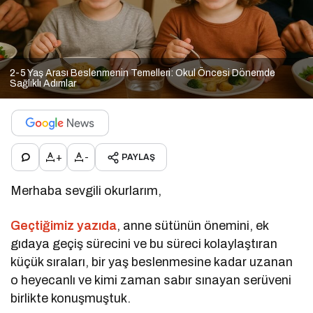
2-5 Yaş Arası Beslenmenin Temelleri: Okul Öncesi Dönemde
Sağlıklı Adımlar
+
-
PAYLAŞ
Merhaba sevgili okurlarım,
Geçtiğimiz yazıda
, anne sütünün önemini, ek
gıdaya geçiş sürecini ve bu süreci kolaylaştıran
küçük sıraları, bir yaş beslenmesine kadar uzanan
o heyecanlı ve kimi zaman sabır sınayan serüveni
birlikte konuşmuştuk.