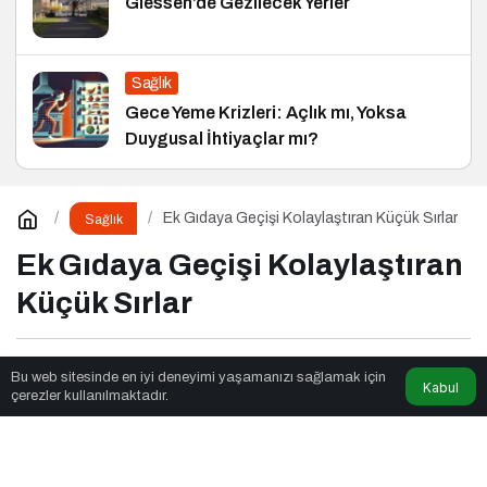
Giessen’de Gezilecek Yerler
Sağlık
Gece Yeme Krizleri: Açlık mı, Yoksa
Duygusal İhtiyaçlar mı?
Ek Gıdaya Geçişi Kolaylaştıran Küçük Sırlar
Sağlık
Ek Gıdaya Geçişi Kolaylaştıran
Küçük Sırlar
Fox Moda
tarafından yayınlandı
Bu web sitesinde en iyi deneyimi yaşamanızı sağlamak için
Kabul
çerezler kullanılmaktadır.
6dk, 22sn