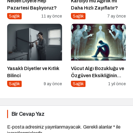
Neden Diyete Hep
Kardiyo mu Ağırlık mı
Pazartesi Başlıyoruz?
Daha Hızlı Zayıflatır?
Sağlık
11 ay önce
Sağlık
7 ay önce
Yasaklı Diyetler ve Kıtlık
Vücut Algı Bozukluğu ve
Bilinci
Özgüven Eksikliğinin
Görünmeyen Kökleri
Sağlık
9 ay önce
Sağlık
1 yıl önce
Bir Cevap Yaz
E-posta adresiniz yayınlanmayacak.
Gerekli alanlar
*
ile