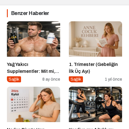
Benzer Haberler
Yağ Yakıcı
1. Trimester (Gebeliğin
Supplementler: Mit mi,
İlk Üç Ayı)
Gerçek mi?
Sağlık
8 ay önce
Sağlık
1 yıl önce