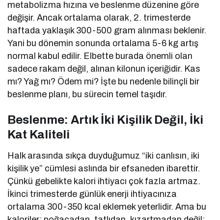
metabolizma hızına ve beslenme düzenine göre
değişir. Ancak ortalama olarak, 2. trimesterde
haftada yaklaşık 300-500 gram alınması beklenir.
Yani bu dönemin sonunda ortalama 5-6 kg artış
normal kabul edilir. Elbette burada önemli olan
sadece rakam değil, alınan kilonun içeriğidir. Kas
mı? Yağ mı? Ödem mi? İşte bu nedenle bilinçli bir
beslenme planı, bu sürecin temel taşıdır.
Beslenme: Artık İki Kişilik Değil, İki
Kat Kaliteli
Halk arasında sıkça duyduğumuz “iki canlısın, iki
kişilik ye” cümlesi aslında bir efsaneden ibarettir.
Çünkü gebelikte kalori ihtiyacı çok fazla artmaz.
İkinci trimesterde günlük enerji ihtiyacınıza
ortalama 300-350 kcal eklemek yeterlidir. Ama bu
kaloriler; poğaçadan, tatlıdan, kızartmadan değil;