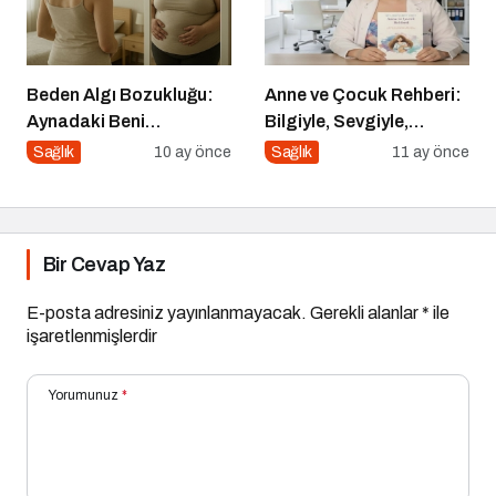
Beden Algı Bozukluğu:
Anne ve Çocuk Rehberi:
Aynadaki Beni
Bilgiyle, Sevgiyle,
Sevememek
Güvenle
Sağlık
10 ay önce
Sağlık
11 ay önce
Bir Cevap Yaz
E-posta adresiniz yayınlanmayacak.
Gerekli alanlar
*
ile
işaretlenmişlerdir
Yorumunuz
*