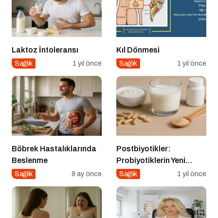
Laktoz İntoleransı
Kıl Dönmesi
Sağlık
1 yıl önce
Sağlık
1 yıl önce
Böbrek Hastalıklarında
Postbiyotikler:
Beslenme
Probiyotiklerin Yeni
Jenerasyonu mu?
Sağlık
9 ay önce
Sağlık
1 yıl önce