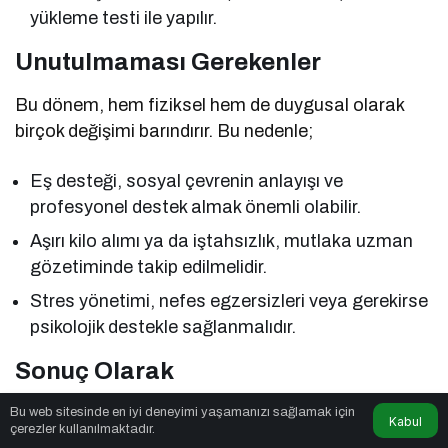
yükleme testi ile yapılır.
Unutulmaması Gerekenler
Bu dönem, hem fiziksel hem de duygusal olarak
birçok değişimi barındırır. Bu nedenle;
Eş desteği, sosyal çevrenin anlayışı ve
profesyonel destek almak önemli olabilir.
Aşırı kilo alımı ya da iştahsızlık, mutlaka uzman
gözetiminde takip edilmelidir.
Stres yönetimi, nefes egzersizleri veya gerekirse
psikolojik destekle sağlanmalıdır.
Sonuç Olarak
İkinci trimester, gebelik yolculuğunun “altın çağı”
Bu web sitesinde en iyi deneyimi yaşamanızı sağlamak için
Kabul
çerezler kullanılmaktadır.
olarak anılır. Anne adayı kendini daha iyi hisseder,