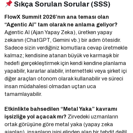
Sıkça Sorulan Sorular (SSS)
FlowX Summit 2026’nın ana teması olan
“Agentic AI” tam olarak ne anlama geliyor?
Agentic AI (Ajan Yapay Zeka), üretken yapay
zekanın (ChatGPT, Gemini vb.) bir adım ötesidir.
Sadece sizin verdiğiniz komutlara cevap üretmekle
kalmaz; kendisine atanan büyük ve karmaşık bir
hedefi gerçekleştirmek için kendi kendine planlama
yapabilir, kararlar alabilir, internetteki veya şirket içi
diğer araçları otonom olarak kullanabilir ve süreci
insan müdahalesi olmadan uçtan uca
tamamlayabilir.
Etkinlikte bahsedilen “Metal Yaka” kavramı
işsizliğe yol açacak mı?
Zirvedeki uzmanların
ortak görüşüne göre metal yaka (yapay zeka
ajanları), insanların işini elinden alan bir tehdit değil,