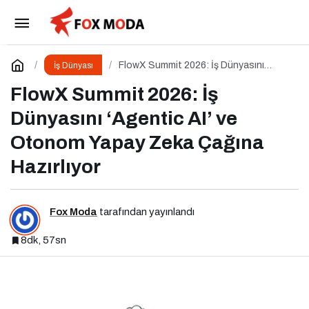
Başarsoft Teknoloji Günü 2026 Gerçekleşti
Paylaş
Yorum Yap
FlowX Summit 2026: İş Dünyasını
İş Dünyası
‘Agentic AI’ ve Otonom Yapay Zeka
Çağına Hazırlıyor
FlowX Summit 2026: İş
Dünyasını ‘Agentic AI’ ve
Otonom Yapay Zeka Çağına
Hazırlıyor
Fox Moda
tarafından yayınlandı
8dk, 57sn