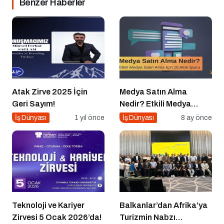
Benzer Haberler
Atak Zirve 2025 İçin
Medya Satın Alma
Geri Sayım!
Nedir? Etkili Medya
Satın Alma İçin 10 Altın
İş Dünyası
1 yıl önce
İş Dünyası
8 ay önce
İpucu
Teknoloji ve Kariyer
Balkanlar’dan Afrika’ya
Zirvesi 5 Ocak 2026’da!
Turizmin Nabzı