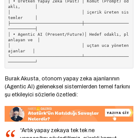
│ • Üretken Yapay Zeka (Past) │ Komut (Prompt) od
aklı,      │

│                             │ içerik üreten sis
temler     │

├─────────────────────────────┼──────────────────
───────────┤

│ • Agentic AI (Present/Future)│ Hedef odaklı, pl
anlayan ve  │

│                             │ uçtan uca yöneten 
ajanlar   │

└─────────────────────────────┴──────────────────
Burak Akusta, otonom yapay zeka ajanlarının
(Agentic AI) geleneksel sistemlerden temel farkını
şu etkileyici sözlerle özetledi:
“Artık yapay zekaya tek tek ne