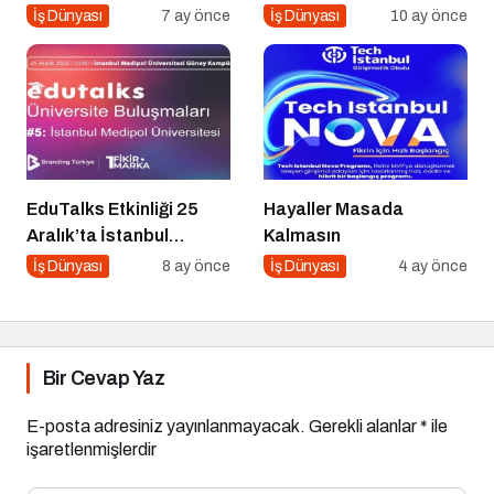
Uzakrota Dubai’de Attı
İş Dünyası
7 ay önce
İş Dünyası
10 ay önce
EduTalks Etkinliği 25
Hayaller Masada
Aralık’ta İstanbul
Kalmasın
Medipol
İş Dünyası
8 ay önce
İş Dünyası
4 ay önce
Üniversitesi’nde!
Bir Cevap Yaz
E-posta adresiniz yayınlanmayacak.
Gerekli alanlar
*
ile
işaretlenmişlerdir