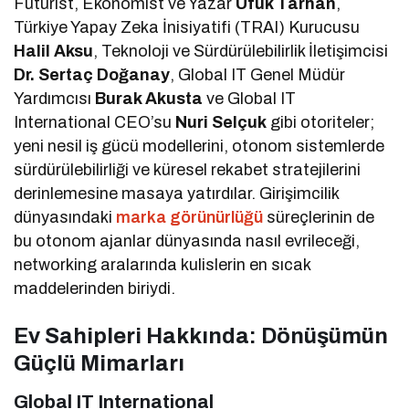
Fütürist, Ekonomist ve Yazar
Ufuk Tarhan
,
Türkiye Yapay Zeka İnisiyatifi (TRAI) Kurucusu
Halil Aksu
, Teknoloji ve Sürdürülebilirlik İletişimcisi
Dr. Sertaç Doğanay
, Global IT Genel Müdür
Yardımcısı
Burak Akusta
ve Global IT
International CEO’su
Nuri Selçuk
gibi otoriteler;
yeni nesil iş gücü modellerini, otonom sistemlerde
sürdürülebilirliği ve küresel rekabet stratejilerini
derinlemesine masaya yatırdılar. Girişimcilik
dünyasındaki
marka görünürlüğü
süreçlerinin de
bu otonom ajanlar dünyasında nasıl evrileceği,
networking aralarında kulislerin en sıcak
maddelerinden biriydi.
Ev Sahipleri Hakkında: Dönüşümün
Güçlü Mimarları
Global IT International