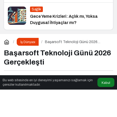
Sağlık
Gece Yeme Krizleri: Açlık mı, Yoksa
Duygusal İhtiyaçlar mı?
Başarsoft Teknoloji Günü 2026
İş Dünyası
Gerçekleşti
Başarsoft Teknoloji Günü 2026
Gerçekleşti
Fox Moda
tarafından yayınlandı
Bu web sitesinde en iyi deneyimi yaşamanızı sağlamak için
Kabul
çerezler kullanılmaktadır.
5dk, 41sn