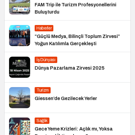
FAM Trip ile Turizm Profesyonellerini
Buluşturdu
Haberler
“Güçlü Medya, Bilinçli Toplum Zirvesi”
Yoğun Katılımla Gerçekleşti
İş Dünyası
Dünya Pazarlama Zirvesi 2025
Turizm
Giessen’de Gezilecek Yerler
Sağlık
Gece Yeme Krizleri: Açlık mı, Yoksa