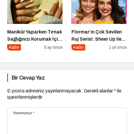
Manikür Yaparken Tırnak
Flormar’ın Çok Sevilen
Sağlığınızı Korumak İçin
Ruj Serisi: Sheer Up ile
Asla Unutmamanız
Gülümse
Kadın
5 ay önce
Kadın
1 yıl önce
Gereken Detaylar
Bir Cevap Yaz
E-posta adresiniz yayınlanmayacak.
Gerekli alanlar
*
ile
işaretlenmişlerdir
Yorumunuz
*