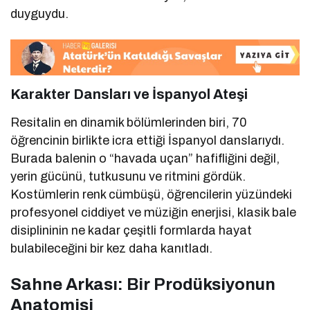
duyguydu.
Karakter Dansları ve İspanyol Ateşi
Resitalin en dinamik bölümlerinden biri, 70
öğrencinin birlikte icra ettiği İspanyol danslarıydı.
Burada balenin o “havada uçan” hafifliğini değil,
yerin gücünü, tutkusunu ve ritmini gördük.
Kostümlerin renk cümbüşü, öğrencilerin yüzündeki
profesyonel ciddiyet ve müziğin enerjisi, klasik bale
disiplininin ne kadar çeşitli formlarda hayat
bulabileceğini bir kez daha kanıtladı.
Sahne Arkası: Bir Prodüksiyonun
Anatomisi