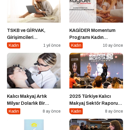
TSKB ve GİRVAK,
KAGİDER Momentum
Girişimcileri
Programı Kadın
Güçlendirecek Ortak Bir
Girişimcilerin Gücüne
Kadın
1 yıl önce
Kadın
10 ay önce
Program Başlattı
Güç Katıyor
Kalıcı Makyaj Artık
2025 Türkiye Kalıcı
Milyar Dolarlık Bir
Makyaj Sektör Raporu
Endüstri
Açıklandı
Kadın
8 ay önce
Kadın
8 ay önce