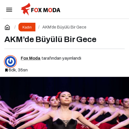
Cildinizi Yenilemenin 6 Püf Noktası
Paylaş
Yorum Yap
AKM’de Büyülü Bir Gece
Kadın
AKM’de Büyülü Bir Gece
Fox Moda
tarafından yayınlandı
6dk, 35sn