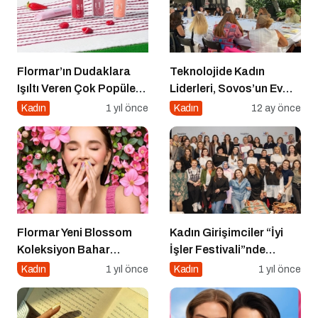
Flormar’ın Dudaklara
Teknolojide Kadın
Işıltı Veren Çok Popüler
Liderleri, Sovos’un Ev
Lipgloss Serisi Dewy Lip
Sahipliğinde Bir Araya
Kadın
1 yıl önce
Kadın
12 ay önce
Booster’da 8 Yeni Renk!
Geldi
Flormar Yeni Blossom
Kadın Girişimciler “İyi
Koleksiyon Bahar
İşler Festivali”nde
Çiceklerinin Enerjisiyle
Buluştu
Kadın
1 yıl önce
Kadın
1 yıl önce
Güzelliğine Renk Kat