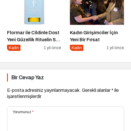
Flormar ile Cildinle Dost
Kadın Girişimciler İçin
Yeni Güzellik Rituelin Sun
Yeni Bir Fırsat
Lovers
Kadın
1 yıl önce
Kadın
1 yıl önce
Bir Cevap Yaz
E-posta adresiniz yayınlanmayacak.
Gerekli alanlar
*
ile
işaretlenmişlerdir
Yorumunuz
*