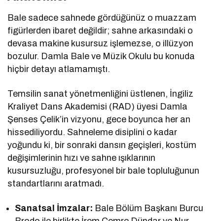
Bale sadece sahnede gördüğünüz o muazzam
figürlerden ibaret değildir; sahne arkasındaki o
devasa makine kusursuz işlemezse, o illüzyon
bozulur. Damla Bale ve Müzik Okulu bu konuda
hiçbir detayı atlamamıştı.
Temsilin sanat yönetmenliğini üstlenen, İngiliz
Kraliyet Dans Akademisi (RAD) üyesi Damla
Şenses Çelik’in vizyonu, gece boyunca her an
hissediliyordu. Sahneleme disiplini o kadar
yoğundu ki, bir sonraki dansın geçişleri, kostüm
değişimlerinin hızı ve sahne ışıklarının
kusursuzluğu, profesyonel bir bale topluluğunun
standartlarını aratmadı.
Sanatsal İmzalar:
Bale Bölüm Başkanı Burcu
Brodo ile birlikte İrem Cemre Dündar ve Nur