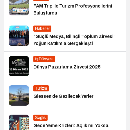
FAM Trip ile Turizm Profesyonellerini
Buluşturdu
Haberler
“Güçlü Medya, Bilinçli Toplum Zirvesi”
Yoğun Katılımla Gerçekleşti
İş Dünyası
Dünya Pazarlama Zirvesi 2025
Turizm
Giessen’de Gezilecek Yerler
Sağlık
Gece Yeme Krizleri: Açlık mı, Yoksa