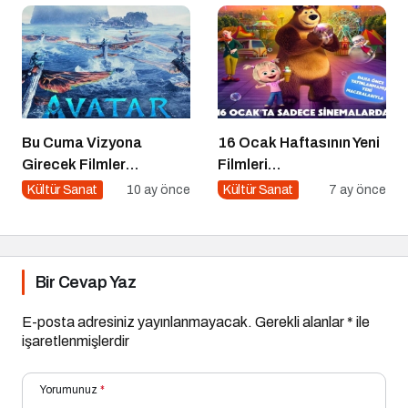
Bu Cuma Vizyona
16 Ocak Haftasının Yeni
Girecek Filmler
Filmleri
Açıklandı
Sinemaseverlerle
Kültür Sanat
10 ay önce
Kültür Sanat
7 ay önce
Buluşuyor
Bir Cevap Yaz
E-posta adresiniz yayınlanmayacak.
Gerekli alanlar
*
ile
işaretlenmişlerdir
Yorumunuz
*