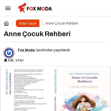
Bu Cuma Sinemalarda Yeni Heyecan: Vizyona
Girecek Filmler Belli Oldu
Paylaş
Yorum Yap
Anne Çocuk Rehberi
Kültür Sanat
Anne Çocuk Rehberi
Fox Moda
tarafından yayınlandı
4dk, 14sn