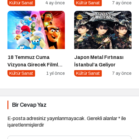
Gösterimle Sahne Alıyor!
“100 Yazar 100 Yeni
Kültür Sanat
4 ay önce
Kültür Sanat
7 ay önce
Eser” Projesi Ödül
Gecesi
18 Temmuz Cuma
Japon Metal Fırtınası
Vizyona Girecek Filmler
İstanbul’a Geliyor
Belli Oldu
Kültür Sanat
1 yıl önce
Kültür Sanat
7 ay önce
Bir Cevap Yaz
E-posta adresiniz yayınlanmayacak.
Gerekli alanlar
*
ile
işaretlenmişlerdir