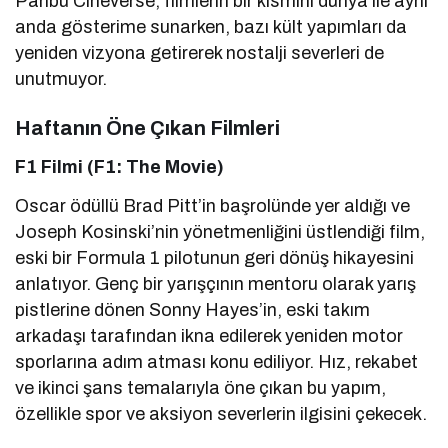
Paribu Cineverse, filmlerin bir kısmını dünya ile aynı
anda gösterime sunarken, bazı kült yapımları da
yeniden vizyona getirerek nostalji severleri de
unutmuyor.
Haftanın Öne Çıkan Filmleri
F1 Filmi (F1: The Movie)
Oscar ödüllü Brad Pitt’in başrolünde yer aldığı ve
Joseph Kosinski’nin yönetmenliğini üstlendiği film,
eski bir Formula 1 pilotunun geri dönüş hikayesini
anlatıyor. Genç bir yarışçının mentoru olarak yarış
pistlerine dönen Sonny Hayes’in, eski takım
arkadaşı tarafından ikna edilerek yeniden motor
sporlarına adım atması konu ediliyor. Hız, rekabet
ve ikinci şans temalarıyla öne çıkan bu yapım,
özellikle spor ve aksiyon severlerin ilgisini çekecek.