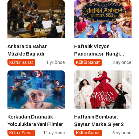
Ankara’da Bahar
Haftalık Vizyon
Müzikle Başladı
Panoraması: Hangi
Filmi İzlemeli?
Kültür Sanat
1 yıl önce
Kültür Sanat
3 ay önce
Korkudan Dramatik
Haftanın Bombası:
Yolculuklara Yeni Filmler
Şeytan Marka Giyer 2
Kültür Sanat
11 ay önce
Kültür Sanat
3 ay önce