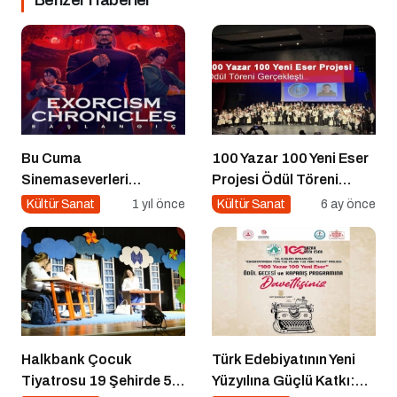
Benzer Haberler
Bu Cuma
100 Yazar 100 Yeni Eser
Sinemaseverleri
Projesi Ödül Töreni
Bekleyen Yepyeni Filmler!
Gerçekleşti
Kültür Sanat
1 yıl önce
Kültür Sanat
6 ay önce
Halkbank Çocuk
Türk Edebiyatının Yeni
Tiyatrosu 19 Şehirde 50
Yüzyılına Güçlü Katkı: