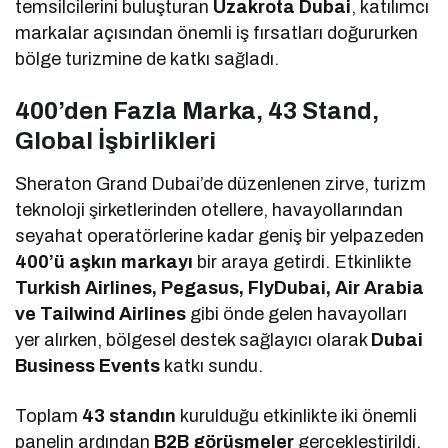
temsilcilerini buluşturan
Uzakrota Dubai
, katılımcı
markalar açısından önemli iş fırsatları doğururken
bölge turizmine de katkı sağladı.
400’den Fazla Marka, 43 Stand,
Global İşbirlikleri
Sheraton Grand Dubai’de düzenlenen zirve, turizm
teknoloji şirketlerinden otellere, havayollarından
seyahat operatörlerine kadar geniş bir yelpazeden
400’ü aşkın markayı
bir araya getirdi. Etkinlikte
Turkish Airlines, Pegasus, FlyDubai, Air Arabia
ve Tailwind Airlines
gibi önde gelen havayolları
yer alırken, bölgesel destek sağlayıcı olarak
Dubai
Business Events
katkı sundu.
Toplam
43 standın
kurulduğu etkinlikte iki önemli
panelin ardından
B2B görüşmeler
gerçekleştirildi.