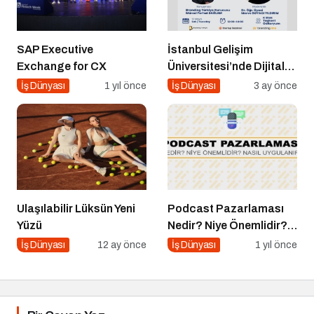
SAP Executive
İstanbul Gelişim
Exchange for CX
Üniversitesi’nde Dijital
Markalaşma 1.0 Etkinliği
İş Dünyası
1 yıl önce
İş Dünyası
3 ay önce
Düzenlenecek
Ulaşılabilir Lüksün Yeni
Podcast Pazarlaması
Yüzü
Nedir? Niye Önemlidir?
Podcast Pazarlaması
İş Dünyası
12 ay önce
İş Dünyası
1 yıl önce
Nasıl Yapılır?