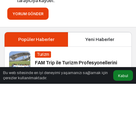
tarayıcıya kaydet.
YORUM GÖNDER
Popüler Haberler
Yeni Haberler
Turizm
FAM Trip ile Turizm Profesyonellerini
Buluşturdu
Bu web sitesinde en iyi deneyimi yaşamanızı sağlamak için
Kabul
çerezler kullanılmaktadır.
Haberler
“Güçlü Medya, Bilinçli Toplum Zirvesi”
Yoğun Katılımla Gerçekleşti
İş Dünyası
Dünya Pazarlama Zirvesi 2025