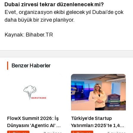
Dubai zirvesi tekrar düzenlenecek mi?
Evet, organizasyon ekibi gelecek yıl Dubai’de çok
daha büyük bir zirve planlıyor.
Kaynak: Bihaber.TR
Benzer Haberler
FlowX Summit 2026: İş
Türkiye’de Startup
Dünyasını ‘Agentic AI’ ve
Yatırımları 2025’te 1,4
Otonom Yapay Zeka
Milyar Dolara Ulaştı