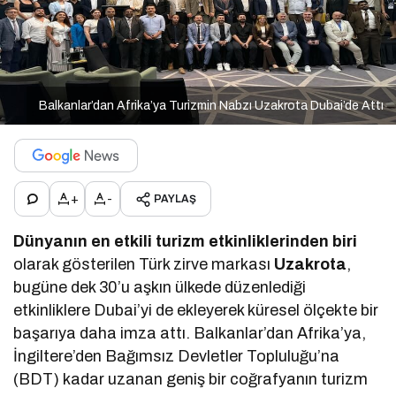
Balkanlar’dan Afrika’ya Turizmin Nabzı Uzakrota Dubai’de Attı
+
-
PAYLAŞ
Dünyanın en etkili turizm etkinliklerinden biri
olarak gösterilen Türk zirve markası
Uzakrota
,
bugüne dek 30’u aşkın ülkede düzenlediği
etkinliklere Dubai’yi de ekleyerek küresel ölçekte bir
başarıya daha imza attı. Balkanlar’dan Afrika’ya,
İngiltere’den Bağımsız Devletler Topluluğu’na
(BDT) kadar uzanan geniş bir coğrafyanın turizm