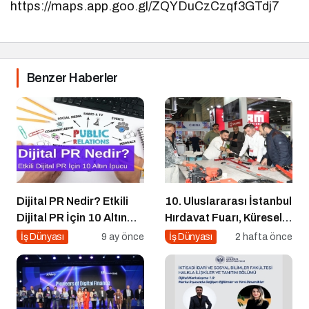
https://maps.app.goo.gl/ZQYDuCzCzqf3GTdj7
Benzer Haberler
Dijital PR Nedir? Etkili
10. Uluslararası İstanbul
Dijital PR İçin 10 Altın
Hırdavat Fuarı, Küresel
İpucu
Ticaretin Yeni Merkezi
İş Dünyası
9 ay önce
İş Dünyası
2 hafta önce
Olmaya Hazırlanıyor