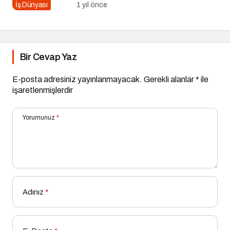
Savunma Sanayii
İş Dünyası
1 yıl önce
Atılımı: AET
Electronics’e Stratejik
Yatırım
Bir Cevap Yaz
E-posta adresiniz yayınlanmayacak.
Gerekli alanlar
*
ile
işaretlenmişlerdir
Yorumunuz
*
Adınız
*