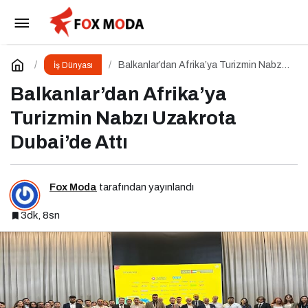
MerterModa 2025
Paylaş
Yorum Yap
Balkanlar’dan Afrika’ya Turizmin Nabzı
İş Dünyası
Uzakrota Dubai’de Attı
Balkanlar’dan Afrika’ya
Turizmin Nabzı Uzakrota
Dubai’de Attı
Fox Moda
tarafından yayınlandı
3dk, 8sn