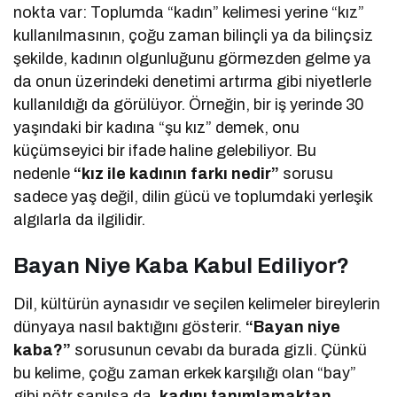
nokta var: Toplumda “kadın” kelimesi yerine “kız”
kullanılmasının, çoğu zaman bilinçli ya da bilinçsiz
şekilde, kadının olgunluğunu görmezden gelme ya
da onun üzerindeki denetimi artırma gibi niyetlerle
kullanıldığı da görülüyor. Örneğin, bir iş yerinde 30
yaşındaki bir kadına “şu kız” demek, onu
küçümseyici bir ifade haline gelebiliyor. Bu
nedenle
“kız ile kadının farkı nedir”
sorusu
sadece yaş değil, dilin gücü ve toplumdaki yerleşik
algılarla da ilgilidir.
Bayan Niye Kaba Kabul Ediliyor?
Dil, kültürün aynasıdır ve seçilen kelimeler bireylerin
dünyaya nasıl baktığını gösterir.
“Bayan niye
kaba?”
sorusunun cevabı da burada gizli. Çünkü
bu kelime, çoğu zaman erkek karşılığı olan “bay”
gibi nötr sanılsa da,
kadını tanımlamaktan