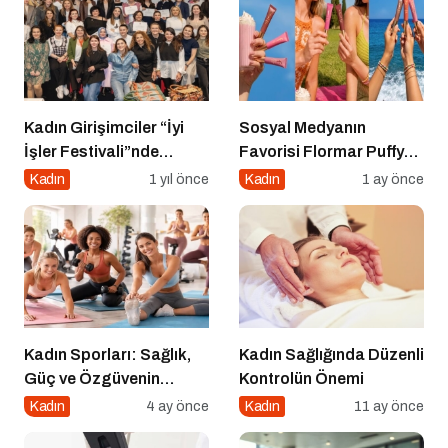
Kadın Girişimciler “İyi
Sosyal Medyanın
İşler Festivali”nde
Favorisi Flormar Puffy
Buluştu
Liquid Blush Serisine
Kadın
1 yıl önce
Kadın
1 ay önce
Yeni Renkler Eklendi!
Kadın Sporları: Sağlık,
Kadın Sağlığında Düzenli
Güç ve Özgüvenin
Kontrolün Önemi
Anahtarı
Kadın
4 ay önce
Kadın
11 ay önce