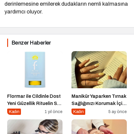
derinlemesine emilerek dudakların nemli kalmasına
yardımcı oluyor.
Benzer Haberler
Flormar ile Cildinle Dost
Manikür Yaparken Tırnak
Yeni Güzellik Rituelin Sun
Sağlığınızı Korumak İçin
Lovers
Asla Unutmamanız
Kadın
1 yıl önce
Kadın
5 ay önce
Gereken Detaylar