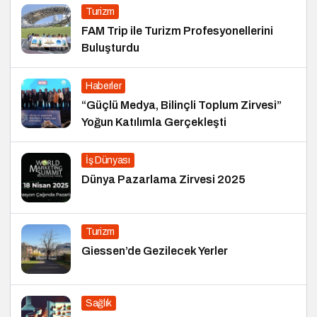
Turizm
FAM Trip ile Turizm Profesyonellerini
Buluşturdu
Haberler
“Güçlü Medya, Bilinçli Toplum Zirvesi”
Yoğun Katılımla Gerçekleşti
İş Dünyası
Dünya Pazarlama Zirvesi 2025
Turizm
Giessen’de Gezilecek Yerler
Sağlık