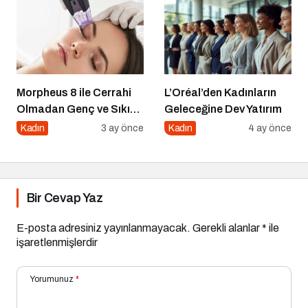
Morpheus 8 ile Cerrahi
L’Oréal’den Kadınların
Olmadan Genç ve Sıkı
Geleceğine Dev Yatırım
Bir Cilt Mümkün
Kadın
3 ay önce
Kadın
4 ay önce
Bir Cevap Yaz
E-posta adresiniz yayınlanmayacak.
Gerekli alanlar
*
ile
işaretlenmişlerdir
Yorumunuz
*