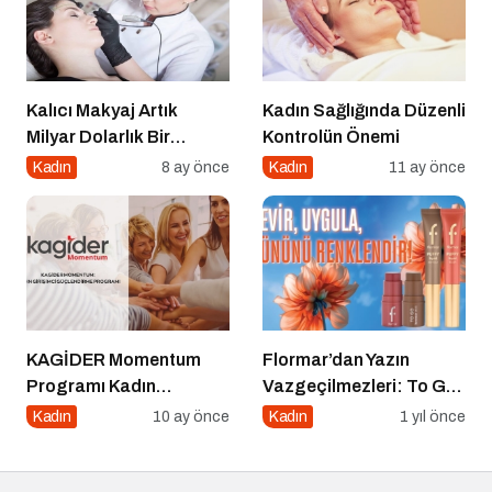
Kalıcı Makyaj Artık
Kadın Sağlığında Düzenli
Milyar Dolarlık Bir
Kontrolün Önemi
Endüstri
Kadın
8 ay önce
Kadın
11 ay önce
KAGİDER Momentum
Flormar’dan Yazın
Programı Kadın
Vazgeçilmezleri: To Go
Girişimcilerin Gücüne
Blush & To Go Bronzer
Kadın
10 ay önce
Kadın
1 yıl önce
Güç Katıyor