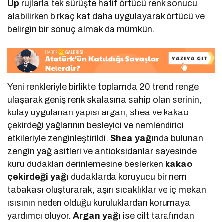
Up
rujlarla tek sürüşte hafif örtücü renk sonucu
alabilirken birkaç kat daha uygulayarak örtücü ve
belirgin bir sonuç almak da mümkün.
Yeni renkleriyle birlikte toplamda 20 trend renge
ulaşarak geniş renk skalasına sahip olan serinin,
kolay uygulanan yapısı argan, shea ve kakao
çekirdeği yağlarının besleyici ve nemlendirici
etkileriyle zenginleştirildi.
Shea yağı
nda bulunan
zengin yağ asitleri ve antioksidanlar sayesinde
kuru dudakları derinlemesine beslerken
kakao
çekirdeği
yağı
dudaklarda koruyucu bir nem
tabakası oluşturarak, aşırı sıcaklıklar ve iç mekan
ısısının neden olduğu kuruluklardan korumaya
yardımcı oluyor.
Argan yağı
ise cilt tarafından