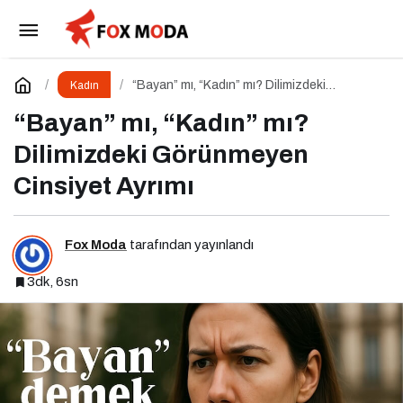
Flormar’ın Çok Sevilen Ruj Serisi: Sheer Up ile
Gülümse
Paylaş
Yorum Yap
“Bayan” mı, “Kadın” mı? Dilimizdeki
Kadın
Görünmeyen Cinsiyet Ayrımı
“Bayan” mı, “Kadın” mı?
Dilimizdeki Görünmeyen
Cinsiyet Ayrımı
Fox Moda
tarafından yayınlandı
3dk, 6sn