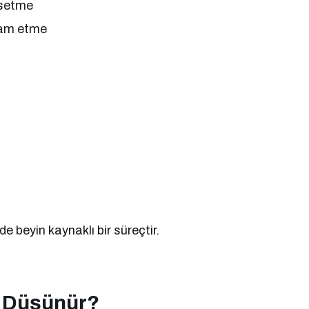
issetme
vam etme
e beyin kaynaklı bir süreçtir.
k Düşünür?