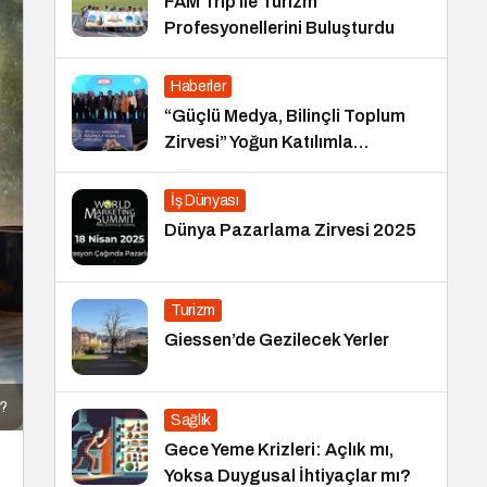
FAM Trip ile Turizm
Profesyonellerini Buluşturdu
Haberler
“Güçlü Medya, Bilinçli Toplum
Zirvesi” Yoğun Katılımla
Gerçekleşti
İş Dünyası
Dünya Pazarlama Zirvesi 2025
Turizm
Giessen’de Gezilecek Yerler
r?
Sağlık
Gece Yeme Krizleri: Açlık mı,
Yoksa Duygusal İhtiyaçlar mı?