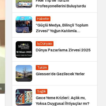
FAM Trip ile Turizm
Profesyonellerini Buluşturdu
Haberler
“Güçlü Medya, Bilinçli Toplum
Zirvesi” Yoğun Katılımla
Gerçekleşti
İş Dünyası
Dünya Pazarlama Zirvesi 2025
Turizm
Giessen’de Gezilecek Yerler
rı
Sağlık
Gece Yeme Krizleri: Açlık mı,
Yoksa Duygusal İhtiyaçlar mı?