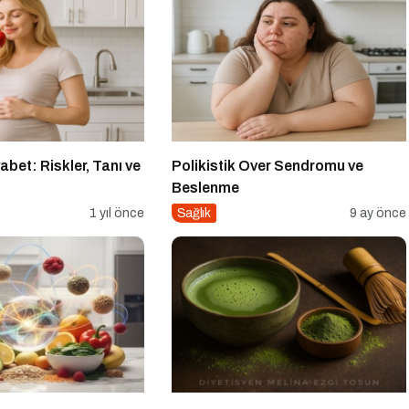
abet: Riskler, Tanı ve
Polikistik Over Sendromu ve
Beslenme
1 yıl önce
Sağlık
9 ay önce