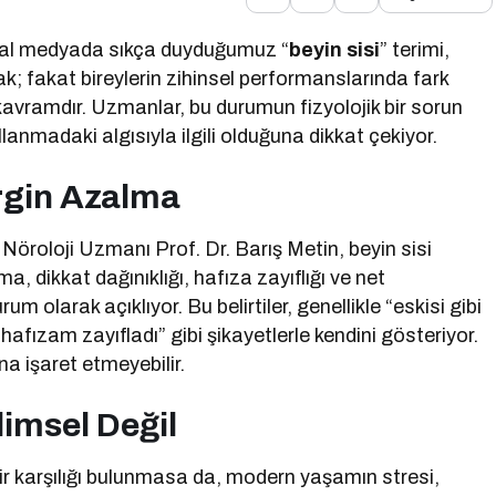
yal medyada sıkça duyduğumuz “
beyin sisi
” terimi,
ak; fakat bireylerin zihinsel performanslarında fark
ir kavramdır. Uzmanlar, bu durumun fizyolojik bir sorun
llanmadaki algısıyla ilgili olduğuna dikkat çekiyor.
rgin Azalma
oloji Uzmanı Prof. Dr. Barış Metin, beyin sisi
a, dikkat dağınıklığı, hafıza zayıflığı ve net
um olarak açıklıyor. Bu belirtiler, genellikle “eskisi gibi
fızam zayıfladı” gibi şikayetlerle kendini gösteriyor.
na işaret etmeyebilir.
imsel Değil
 bir karşılığı bulunmasa da, modern yaşamın stresi,