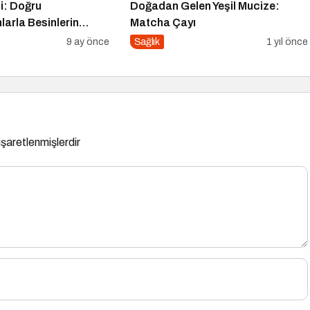
si: Doğru
Doğadan Gelen Yeşil Mucize:
arla Besinlerin
Matcha Çayı
ın
9 ay önce
Sağlık
1 yıl önce
 işaretlenmişlerdir