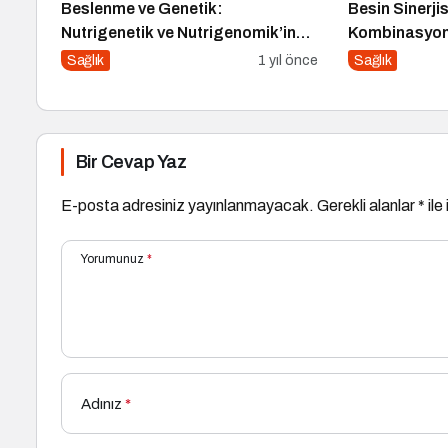
Beslenme ve Genetik:
Besin Sinerji
Nutrigenetik ve Nutrigenomik’in
Kombinasyonl
Rolü
Gücünü Artır
Sağlık
1 yıl önce
Sağlık
Bir Cevap Yaz
E-posta adresiniz yayınlanmayacak.
Gerekli alanlar
*
ile
Yorumunuz
*
Adınız
*