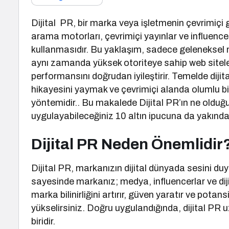
Dijital PR, bir marka veya işletmenin çevrimiçi 
arama motorları, çevrimiçi yayınlar ve influencer iş
kullanmasıdır. Bu yaklaşım, sadece geleneksel me
aynı zamanda yüksek otoriteye sahip web sitele
performansını doğrudan iyileştirir. Temelde diji
hikayesini yaymak ve çevrimiçi alanda olumlu bir a
yöntemidir.. Bu makalede Dijital PR’ın ne olduğunu
uygulayabileceğiniz 10 altın ipucuna da yakınd
Dijital PR Neden Önemlidir
Dijital PR, markanızın dijital dünyada sesini duyur
sayesinde markanız; medya, influencerlar ve dijit
marka bilinirliğini artırır, güven yaratır ve pot
yükselirsiniz. Doğru uygulandığında, dijital PR u
biridir.