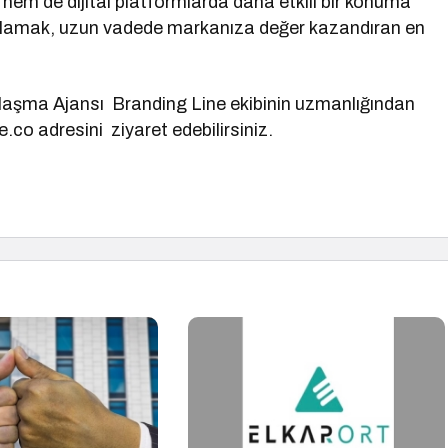
r hem de dijital platformlarda daha etkili bir konuma
 uygulamak, uzun vadede markanıza değer kazandıran en
kalaşma Ajansı Branding Line ekibinin uzmanlığından
e.co adresini ziyaret edebilirsiniz.