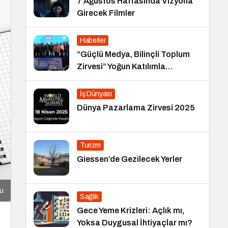
7 Ağustos Haftasında Vizyona
Girecek Filmler
Haberler
“Güçlü Medya, Bilinçli Toplum
Zirvesi” Yoğun Katılımla
Gerçekleşti
İş Dünyası
Dünya Pazarlama Zirvesi 2025
Turizm
Giessen’de Gezilecek Yerler
cu
Sağlık
Gece Yeme Krizleri: Açlık mı,
Yoksa Duygusal İhtiyaçlar mı?