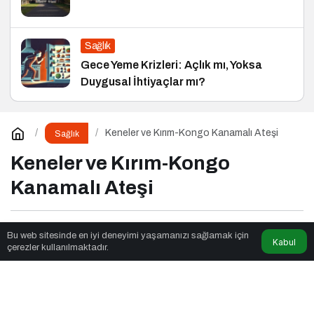
Sağlık
Gece Yeme Krizleri: Açlık mı, Yoksa
Duygusal İhtiyaçlar mı?
Keneler ve Kırım-Kongo Kanamalı Ateşi
Sağlık
Keneler ve Kırım-Kongo
Kanamalı Ateşi
Fox Moda
tarafından yayınlandı
Bu web sitesinde en iyi deneyimi yaşamanızı sağlamak için
Kabul
çerezler kullanılmaktadır.
4dk, 36sn