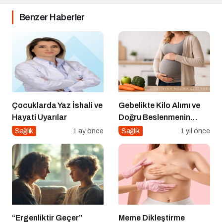
Benzer Haberler
Çocuklarda Yaz İshali ve
Gebelikte Kilo Alımı ve
Hayati Uyarılar
Doğru Beslenmenin
Önemi
Sağlık
1 ay önce
Sağlık
1 yıl önce
“Ergenliktir Geçer”
Meme Dikleştirme