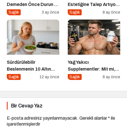
Demeden Önce Durun ve
Estetiğine Talep Artıyor:
Dinleyin
İstanbul’da Op. Dr.
Sağlık
3 ay önce
Sağlık
8 ay önce
Gökhan Semerci Öne
Çıkıyor
Sürdürülebilir
Yağ Yakıcı
Beslenmenin 10 Altın
Supplementler: Mit mi,
Kuralı
Gerçek mi?
Sağlık
12 ay önce
Sağlık
8 ay önce
Bir Cevap Yaz
E-posta adresiniz yayınlanmayacak.
Gerekli alanlar
*
ile
işaretlenmişlerdir