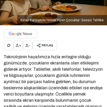
Ekran Karşısında Yemek Yiyen Çocuklar: Sessiz Tehlike
+
-
PAYLAŞ
Teknolojinin hayatımıza hızla entegre olduğu
günümüzde, çocukların ekranlarla olan etkileşimi
giderek artıyor. Tabletler, akıllı telefonlar, televizyon
ve bilgisayarlar, çocukların günlük rutinlerinin
ayrılmaz bir parçası haline gelirken, bu durumun
beslenme alışkanlıkları üzerindeki etkileri ise endişe
verici boyutlara ulaşmıştır. Özellikle yemek
sırasında ekran karşısında bulunmanın çocuk
sağlığı ve gelişimi üzerinde yaratabileceği olumsuz