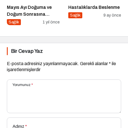
Mayıs Ayı Doğuma ve
Hastalıklarda Beslenme
Doğum Sonrasına
Sağlık
9 ay önce
Hazırlık Atölyesi
Sağlık
1 yıl önce
Bir Cevap Yaz
E-posta adresiniz yayınlanmayacak.
Gerekli alanlar
*
ile
işaretlenmişlerdir
Yorumunuz
*
Adınız
*