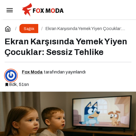
Yemek Seçen Çocuklar İçin 8 Altın Öneri
Paylaş
Yorum Yap
Ekran Karşısında Yemek Yiyen Çocuklar:
Sağlık
Sessiz Tehlike
Ekran Karşısında Yemek Yiyen
Çocuklar: Sessiz Tehlike
Fox Moda
tarafından yayınlandı
8dk, 51sn