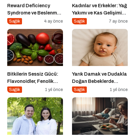
Reward Deficiency
Kadınlar ve Erkekler: Yağ
Syndrome ve Beslenme
Yakımı ve Kas Gelişimi
Davranışı
Arasındaki Farklar
Sağlık
4 ay önce
Sağlık
7 ay önce
Bitkilerin Sessiz Gücü:
Yarık Damak ve Dudakla
Flavonoidler, Fenolik
Doğan Bebeklerde
Asitler ve Diğer
Beslenme
Sağlık
1 yıl önce
Sağlık
1 yıl önce
Polifenoller