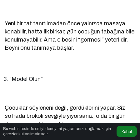
Yeni bir tat tanıtılmadan önce yalnızca masaya
konabilir, hatta ilk birkaç gün çocuğun tabağına bile
konulmayabilir. Ama o besini “görmesi” yeterlidir.
Beyni onu tanımaya başlar.
“Model Olun”
Çocuklar söyleneni değil, gördüklerini yapar. Siz
sofrada brokoli sevgiyle yiyorsanız, o da bir gün
denemeye yaklaşacaktır.
Bu web sitesinde en iyi deneyimi yaşamanızı sağlamak için
Kabul
çerezler kullanılmaktadır.