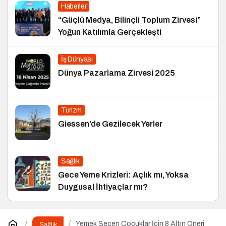
Haberler
“Güçlü Medya, Bilinçli Toplum Zirvesi”
Yoğun Katılımla Gerçekleşti
İş Dünyası
Dünya Pazarlama Zirvesi 2025
Turizm
Giessen’de Gezilecek Yerler
Sağlık
Gece Yeme Krizleri: Açlık mı, Yoksa
Duygusal İhtiyaçlar mı?
Yemek Seçen Çocuklar İçin 8 Altın Öneri
Sağlık