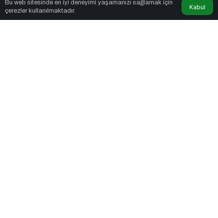
Bu web sitesinde en iyi deneyimi yaşamanızı sağlamak için
5dk, 39sn
Kabul
çerezler kullanılmaktadır.
Karne Zilinden Yaz Esintilerine
PAYLAŞ
Karne Zilinden Yaz Esintilerine: 2026 Yaz Tatili İçin
Rota Rehberi ve İpuçları! Eğitim-öğretim yılının