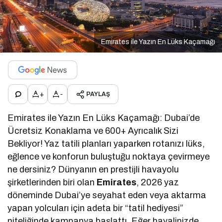
Emirates ile Yazın En Lüks Kaçamağı
+
-
PAYLAŞ
Emirates ile Yazın En Lüks Kaçamağı: Dubai’de
Ücretsiz Konaklama ve 600+ Ayrıcalık Sizi
Bekliyor! Yaz tatili planları yaparken rotanızı lüks,
eğlence ve konforun buluştuğu noktaya çevirmeye
ne dersiniz? Dünyanın en prestijli havayolu
şirketlerinden biri olan
Emirates
, 2026 yaz
döneminde Dubai’ye seyahat eden veya aktarma
yapan yolcuları için adeta bir “tatil hediyesi”
niteliğinde kampanya başlattı. Eğer hayalinizde