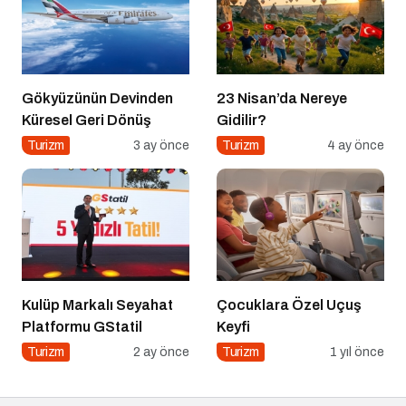
Gökyüzünün Devinden
23 Nisan’da Nereye
Küresel Geri Dönüş
Gidilir?
Turizm
3 ay önce
Turizm
4 ay önce
Kulüp Markalı Seyahat
Çocuklara Özel Uçuş
Platformu GStatil
Keyfi
Turizm
2 ay önce
Turizm
1 yıl önce