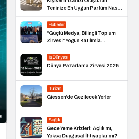
Kişisel İmzanızı Oluşturun:
Teninize En Uygun Parfüm Nasıl
Seçilir?
Haberler
“Güçlü Medya, Bilinçli Toplum
Zirvesi” Yoğun Katılımla
Gerçekleşti
İş Dünyası
Dünya Pazarlama Zirvesi 2025
Turizm
Giessen’de Gezilecek Yerler
sı
Sağlık
Gece Yeme Krizleri: Açlık mı,
Yoksa Duygusal İhtiyaçlar mı?