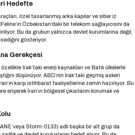
ri Hedefte
raçları, özel tasarlanmış arka kapılar ve siber iz
Feline’ın Özbekistan’daki bir telekom sağlayıcısını da
iriliyor. Bu da grubun yalnızca devlet kurumlarına değil,
msediğini gösteriyor.
 Ana Gerekçesi
ellikle Irak’taki enerji kaynakları ve Batılı ülkelerle
ştığını düşünüyor. ABD’nin Irak’taki geçmiş askeri
ran’ın karşı istihbarat faaliyetlerine zemin hazırlıyor. Bu
e erişerek İran’ın bölgesel çıkarlarını korumak ve
Kolu
ANE veya Storm-0133) adlı başka bir alt grup da
ağlık ve devlet kuruluşlarını hedef alıyor. Bu da