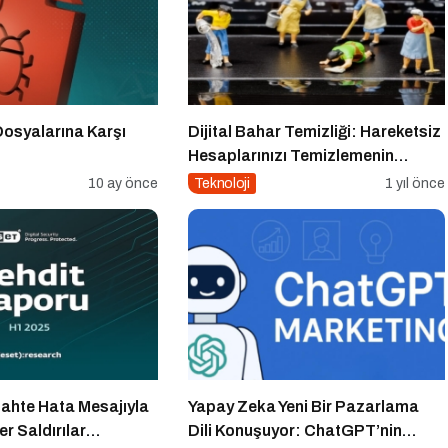
Dosyalarına Karşı
Dijital Bahar Temizliği: Hareketsiz
Hesaplarınızı Temizlemenin
Zamanı Geldi!
10 ay önce
Teknoloji
1 yıl önce
Sahte Hata Mesajıyla
Yapay Zeka Yeni Bir Pazarlama
r Saldırılar
Dili Konuşuyor: ChatGPT’nin