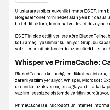
Uluslararası siber güvenlik firması ESET, İran bağ
Bölgesel Yönetimi’ni hedef alan yeni bir casusl
bu tehdit aktörü, kurumsal ve devlet düzeyinde e
ESET’in elde ettiği verilere göre BladedFeline, 
kötü amaçlı yazılımlar kullanıyor. Grup, bu kap
yetkililerine ait sistemlerde uzun süreli bir sib
Whisper ve PrimeCache: Cas
BladedFeline’ın kullandığı en dikkat çekici araç
zararlı yazılım yer alıyor. Whisper, Microsoft E
üzerinden uzaktan erişim sağlayan bir arka kapı 
yazılım, sessizce sistemde varlığını sürdürüyor.
PrimeCache ise, Microsoft’un Internet Informati