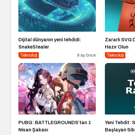
Dijital dünyanın yeni tehdidi:
Zararlı SVG 
SnakeStealer
Hazır Olun
Teknoloji
9 ay önce
Teknoloji
PUBG: BATTLEGROUNDS’tan 1
Yeni Tehdit: 
Nisan Şakası
Başlayan Sibe