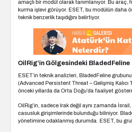
amaçlı bir modül olarak tanımlanıyor. Bu araç, 
kurma işlevi görüyor. ESET, bu modülün daha 
teknik benzerlik taşıdığını belirtiyor.
OilRig’in Gölgesindeki BladedFeline
ESET’in teknik analizleri, BladedFeline grubun
(Advanced Persistent Threat – Gelişmiş Kalıcı Te
önceki yıllarda da Orta Doğu’da faaliyet gösterm
OilRig’in, sadece Irak değil aynı zamanda İsrail
casusluk girişimlerinde bulunduğu biliniyor. Blad
yönetimine odaklanmış durumda. ESET, bu grubun 