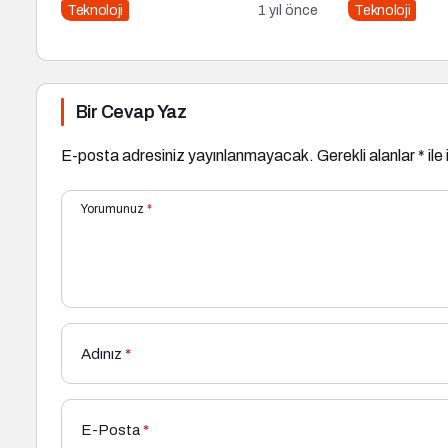
Yükselişte
Teknoloji
1 yıl önce
Teknoloji
Bir Cevap Yaz
E-posta adresiniz yayınlanmayacak.
Gerekli alanlar
*
ile
Yorumunuz
*
Adınız
*
E-Posta
*