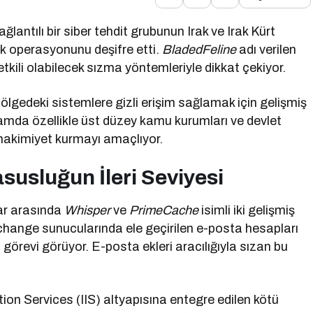
lantılı bir siber tehdit grubunun Irak ve Irak Kürt
uk operasyonunu deşifre etti.
BladedFeline
adı verilen
tkili olabilecek sızma yöntemleriyle dikkat çekiyor.
bölgedeki sistemlere gizli erişim sağlamak için gelişmiş
samda özellikle üst düzey kamu kurumları ve devlet
er hakimiyet kurmayı amaçlıyor.
usluğun İleri Seviyesi
lar arasında
Whisper
ve
PrimeCache
isimli iki gelişmiş
xchange sunucularında ele geçirilen e-posta hesapları
görevi görüyor. E-posta ekleri aracılığıyla sızan bu
on Services (IIS) altyapısına entegre edilen kötü