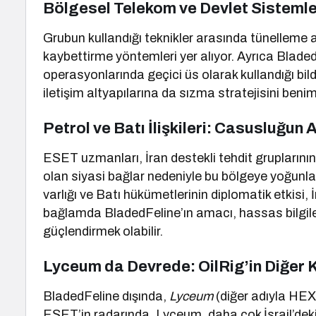
Bölgesel Telekom ve Devlet Sistemle
Grubun kullandığı teknikler arasında tünelleme a
kaybettirme yöntemleri yer alıyor. Ayrıca Bladed
operasyonlarında geçici üs olarak kullandığı bild
iletişim altyapılarına da sızma stratejisini beni
Petrol ve Batı İlişkileri: Casusluğun
ESET uzmanları, İran destekli tehdit gruplarının öz
olan siyasi bağlar nedeniyle bu bölgeye yoğunla
varlığı ve Batı hükümetlerinin diplomatik etkisi, İ
bağlamda BladedFeline’ın amacı, hassas bilgiler
güçlendirmek olabilir.
Lyceum da Devrede: OilRig’in Diğer 
BladedFeline dışında,
Lyceum
(diğer adıyla HEX
ESET’in radarında. Lyceum, daha çok İsrail’deki s