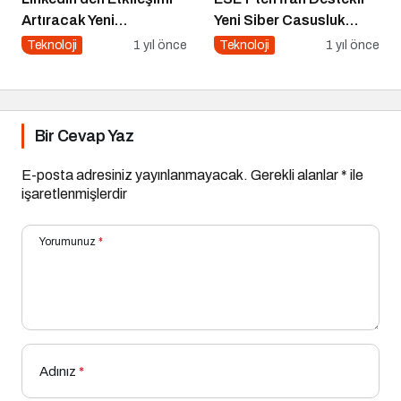
Artıracak Yeni
Yeni Siber Casusluk
Güncelleme
Operasyonu Uyarısı
Teknoloji
1 yıl önce
Teknoloji
1 yıl önce
Bir Cevap Yaz
E-posta adresiniz yayınlanmayacak.
Gerekli alanlar
*
ile
işaretlenmişlerdir
Yorumunuz
*
Adınız
*