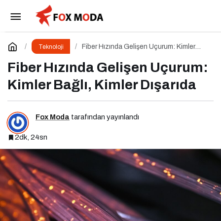
Dijitalleşmenin Gölgesinde: Bilgi Açığı Büyüyor
mu?
Paylaş
Yorum Yap
Fiber Hızında Gelişen Uçurum: Kimler
Teknoloji
Bağlı, Kimler Dışarıda
Fiber Hızında Gelişen Uçurum:
Kimler Bağlı, Kimler Dışarıda
Fox Moda
tarafından yayınlandı
2dk, 24sn