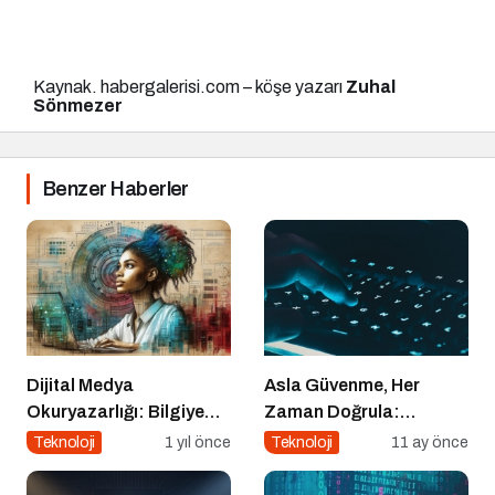
Kaynak. habergalerisi.com – köşe yazarı
Zuhal
Sönmezer
Benzer Haberler
Dijital Medya
Asla Güvenme, Her
Okuryazarlığı: Bilgiye
Zaman Doğrula:
Erişimde Sorumluluk ve
Şirketler İçin Parola
Teknoloji
1 yıl önce
Teknoloji
11 ay önce
Farkındalık
Güvenliği Alarmı