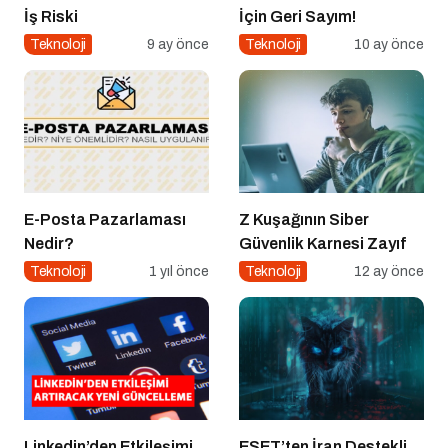
İş Riski
İçin Geri Sayım!
Teknoloji
9 ay önce
Teknoloji
10 ay önce
E-Posta Pazarlaması
Z Kuşağının Siber
Nedir?
Güvenlik Karnesi Zayıf
Teknoloji
1 yıl önce
Teknoloji
12 ay önce
Linkedin’den Etkileşimi
ESET’ten İran Destekli