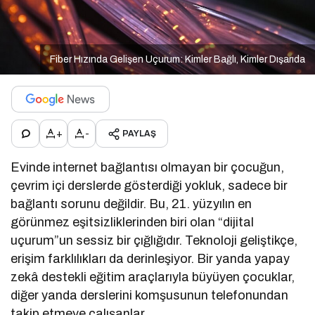
Fiber Hızında Gelişen Uçurum: Kimler Bağlı, Kimler Dışarıda
+
-
PAYLAŞ
Evinde internet bağlantısı olmayan bir çocuğun,
çevrim içi derslerde gösterdiği yokluk, sadece bir
bağlantı sorunu değildir. Bu, 21. yüzyılın en
görünmez eşitsizliklerinden biri olan “dijital
uçurum”un sessiz bir çığlığıdır. Teknoloji geliştikçe,
erişim farklılıkları da derinleşiyor. Bir yanda yapay
zekâ destekli eğitim araçlarıyla büyüyen çocuklar,
diğer yanda derslerini komşusunun telefonundan
takip etmeye çalışanlar…