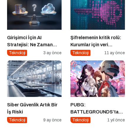
Girişimci İçin AI
Şifrelemenin kritik rolü:
Stratejisi: Ne Zaman
Kurumlar için veri
‘Build’, Ne Zaman ‘Buy’?
güvenliğinin temel
Teknoloji
3 ay önce
Teknoloji
11 ay önce
katmanı
Siber Güvenlik Artık Bir
PUBG:
İş Riski
BATTLEGROUNDS’tan
1 Nisan Şakası
Teknoloji
9 ay önce
Teknoloji
1 yıl önce