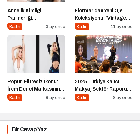
Annelik Kimliği
Flormar’dan Yeni Oje
Partnerliği
Koleksiyonu: ‘Vintage
Gölgelemesin
Romance’ Nostaljiyle
Kadın
3 ay önce
Kadın
11 ay önce
Harmanlanmış Bir
Zarafeti Tırnaklara
Taşıyor!
Popun Filtresiz İkonu:
2025 Türkiye Kalıcı
İrem Derici Markasının
Makyaj Sektör Raporu
Genetik Kodları Çözüldü
Açıklandı
Kadın
6 ay önce
Kadın
8 ay önce
Bir Cevap Yaz