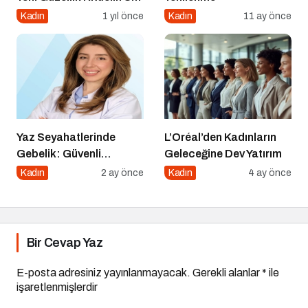
Lovers
Kadın
1 yıl önce
Kadın
11 ay önce
Yaz Seyahatlerinde
L’Oréal’den Kadınların
Gebelik: Güvenli
Geleceğine Dev Yatırım
Yolculuk İçin 7 Altın
Kadın
2 ay önce
Kadın
4 ay önce
Kural
Bir Cevap Yaz
E-posta adresiniz yayınlanmayacak.
Gerekli alanlar
*
ile
işaretlenmişlerdir