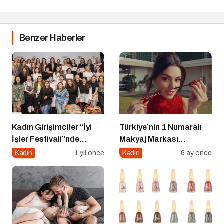
Benzer Haberler
Kadın Girişimciler “İyi
Türkiye’nin 1 Numaralı
İşler Festivali”nde
Makyaj Markası
Buluştu
Flormar’ın Yeni Global
Kadın
1 yıl önce
Kadın
6 ay önce
Marka Yüzü “Hande
Erçel” ile ilk lansmanı:
“Volume Up Mascara”