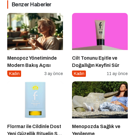
Benzer Haberler
Menopoz Yönetiminde
Cilt Tonunu Eşitle ve
Modern Bakış Açısı
Doğallığın Keyfini Sür
Kadın
3 ay önce
Kadın
11 ay önce
Flormar ile Cildinle Dost
Menopozda Sağlık ve
Yeni Güzellik Rituelin Sun
Yenilenme