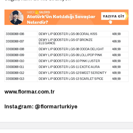
33000068-006
DEWY LIP BOOSTER LGS-06 CORAL KISS
499,99
DEWY LIP BOOSTER LGS-07 BRONZE
33000068-007
499,99
ELEGANCE
33000068-008
DEWY LIP BOOSTER LGS-08 COCOA DELIGHT
499,99
33000068-009
DEWY LIP BOOSTER LGS-09 LOLLIPOP PINK
499,99
33000068-010
DEWY LIP BOOSTER LGS-10 PINK LUSTER
499,99
33000068-011
DEWY LIP BOOSTER LGS-11 EXOTIC AURA
499,99
33000068-012
DEWY LIP BOOSTER LGS-12 SWEET SERENITY
499,99
33000068-013
DEWY LIP BOOSTER LGS-13 SCARLET SPICE
499,99
www.flormar.com.tr
Instagram: @flormarturkiye