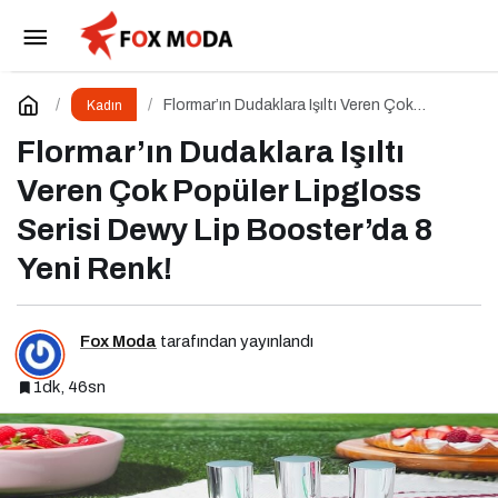
TSKB ve GİRVAK, Girişimcileri Güçlendirecek
Ortak Bir Program Başlattı
Paylaş
Yorum Yap
Flormar’ın Dudaklara Işıltı Veren Çok
Kadın
Popüler Lipgloss Serisi Dewy Lip
Booster’da 8 Yeni Renk!
Flormar’ın Dudaklara Işıltı
Veren Çok Popüler Lipgloss
Serisi Dewy Lip Booster’da 8
Yeni Renk!
Fox Moda
tarafından yayınlandı
1dk, 46sn