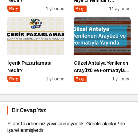
Nedir?
Niye Önemlidir?
Kurumsal İletişim Nasıl
Blog
1 yıl önce
Blog
11 ay önce
Yapılır?
İçerik Pazarlaması
Güzel Antalya Yenilenen
Nedir?
Arayüzü ve Formatıyla
Yayında
Blog
1 yıl önce
Blog
1 yıl önce
Bir Cevap Yaz
E-posta adresiniz yayınlanmayacak.
Gerekli alanlar
*
ile
işaretlenmişlerdir