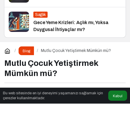
Sağlık
Gece Yeme Krizleri: Açlık mı, Yoksa
Duygusal İhtiyaçlar mı?
Mutlu Çocuk Yetiştirmek Mümkün mü?
Blog
Mutlu Çocuk Yetiştirmek
Mümkün mü?
Fox Moda
tarafından yayınlandı
Bu web sitesinde en iyi deneyimi yaşamanızı sağlamak için
Kabul
çerezler kullanılmaktadır.
6dk, 1sn