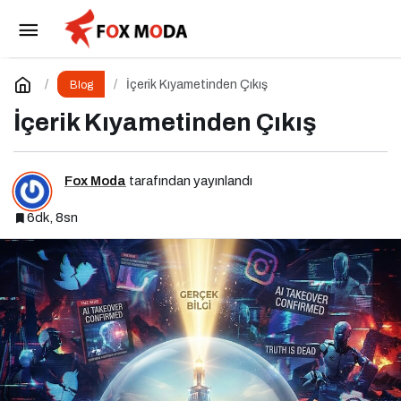
Mutlu Çocuk Yetiştirmek Mümkün mü?
Paylaş
Yorum Yap
İçerik Kıyametinden Çıkış
Blog
İçerik Kıyametinden Çıkış
Fox Moda
tarafından yayınlandı
6dk, 8sn