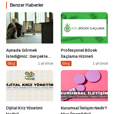
Benzer Haberler
Aynada Görmek
Profesyonel Böcek
İstediğimiz: Gerçekten
İlaçlama Hizmeti
Kimiz?
Blog
1 yıl önce
Blog
1 yıl önce
Dijital Kriz Yönetimi
Kurumsal İletişim Nedir?