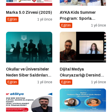
Marka 5.0 Zirvesi (2025)
AYKA Kids Summer
Program: Sporla
Eğitim
1 yıl önce
Geleceğe Yönelik Bir
Eğitim
1 yıl önce
Başlangıç!
Okullar ve Üniversiteler
Dijital Medya
Neden Siber Saldırıların
Okuryazarlığı Dersinde
Hedefinde?
Dijital Markalaşma
Eğitim
1 yıl önce
Eğitim
1 yıl önce
Konuşuldu