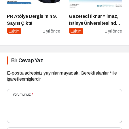
PR Atölye Dergisi’nin 9.
Gazeteci İlknur Yılmaz,
Sayısı Çıktı!
İstinye Üniversitesi’nde
Dijital Medya
Eğitim
1 yıl önce
Eğitim
1 yıl önce
Okuryazarlığı Dersinin
Konuğu Oldu
Bir Cevap Yaz
E-posta adresiniz yayınlanmayacak.
Gerekli alanlar
*
ile
işaretlenmişlerdir
Yorumunuz
*