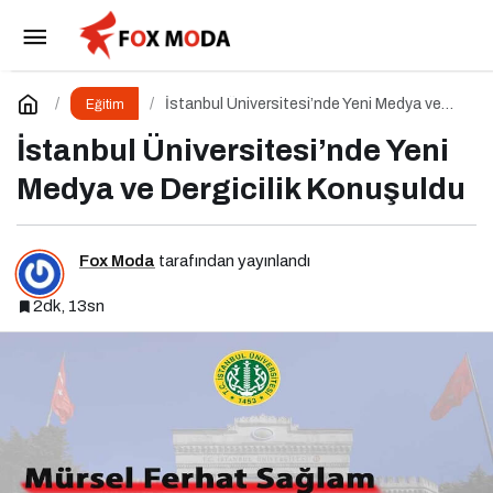
Dijital Medya Okuryazarlığı Dersinde Dijital
Markalaşma Konuşuldu
Paylaş
Yorum Yap
İstanbul Üniversitesi’nde Yeni Medya ve
Eğitim
Dergicilik Konuşuldu
İstanbul Üniversitesi’nde Yeni
Medya ve Dergicilik Konuşuldu
Fox Moda
tarafından yayınlandı
2dk, 13sn