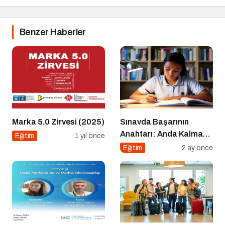
Benzer Haberler
Marka 5.0 Zirvesi (2025)
Sınavda Başarının
Anahtarı: Anda Kalmak
Eğitim
1 yıl önce
ve Duygu Yönetimi
Eğitim
2 ay önce