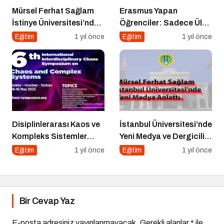
Mürsel Ferhat Sağlam
Erasmus Yapan
İstinye Üniversitesi’nde
Öğrenciler: Sadece Ülke
Dijital Medya
Değil, Bakış Açısı da
Eğitim
1 yıl önce
Eğitim
1 yıl önce
Okuryazarlığı
Değişiyor
Kapsamında
Konuşacak!
Disiplinlerarası Kaos ve
İstanbul Üniversitesi’nde
Kompleks Sistemler
Yeni Medya ve Dergicilik
Sempozyumu İçin Geri
Konuşuldu
Eğitim
1 yıl önce
Eğitim
1 yıl önce
Sayım!
Bir Cevap Yaz
E-posta adresiniz yayınlanmayacak.
Gerekli alanlar
*
ile