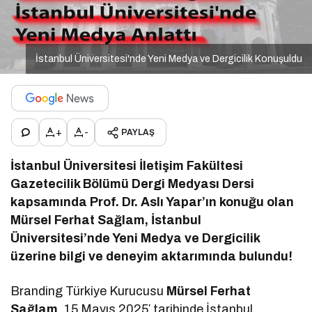
İstanbul Üniversitesi'nde Yeni Medya ve Dergicilik Konuşuldu
+
-
PAYLAŞ
İstanbul Üniversitesi İletişim Fakültesi
Gazetecilik Bölümü Dergi Medyası Dersi
kapsamında Prof. Dr. Aslı Yapar’ın konuğu olan
Mürsel Ferhat Sağlam, İstanbul
Üniversitesi’nde Yeni Medya ve Dergicilik
üzerine bilgi ve deneyim aktarımında bulundu!
Branding Türkiye Kurucusu
Mürsel Ferhat
Sağlam
, 15 Mayıs 2025′ tarihinde İstanbul