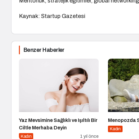
Mentorluk, stratejik eğitimler, global networking
Kaynak: Startup Gazetesi
Benzer Haberler
Yaz Mevsimine Sağlıklı ve Işıltılı Bir
Menopozda Sa
Ciltle Merhaba Deyin
Kadın
Kadın
1 yıl önce