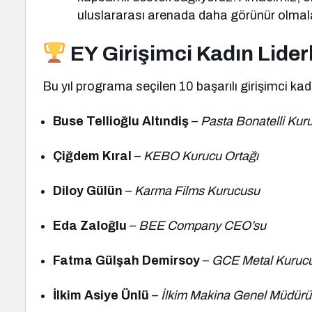
uluslararası arenada daha görünür olmal
EY Girişimci Kadın Lider
Bu yıl programa seçilen 10 başarılı girişimci kad
Buse Tellioğlu Altındiş
–
Pasta Bonatelli Kur
Çiğdem Kıral
–
KEBO Kurucu Ortağı
Diloy Gülün
–
Karma Films Kurucusu
Eda Zaloğlu
–
BEE Company CEO’su
Fatma Gülşah Demirsoy
–
GCE Metal Kuruc
İlkim Asiye Ünlü
–
İlkim Makina Genel Müdürü