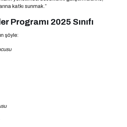
arına katkı sunmak.”
ler Programı 2025 Sınıfı
ın şöyle:
ucusu
usu