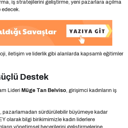
urma, iş stratejilerini geliştirme, yeni pazarlara açılma
e edecek.
ji, iletişim ve liderlik gibi alanlarda kapsamlı eğitimler
Güçlü Destek
am Lideri
Müge Tan Belviso
, girişimci kadınların iş
e, pazarlamadan sürdürülebilir büyümeye kadar
Y olarak bilgi birikimimizle kadın liderlere
arın yönetimsel becerilerini geliştirmelerine,