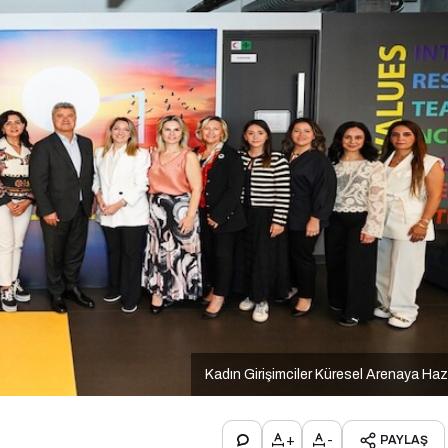
Kadın Girişimciler Küresel Arenaya Haz
+
-
PAYLAŞ