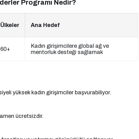
Liderler Programı Nedir?
Ülkeler
Ana Hedef
Kadın girişimcilere global ağ ve
60+
mentorluk desteği sağlamak
iyeli yüksek kadın girişimciler başvurabiliyor.
mamen ücretsizdir.