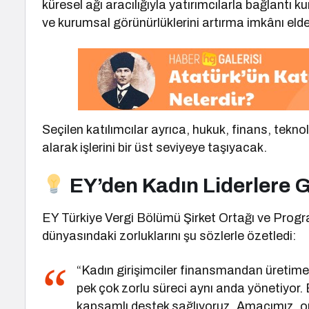
küresel ağı aracılığıyla yatırımcılarla bağlantı k
ve kurumsal görünürlüklerini artırma imkânı eld
Seçilen katılımcılar ayrıca, hukuk, finans, teknolo
alarak işlerini bir üst seviyeye taşıyacak.
EY’den Kadın Liderlere 
EY Türkiye Vergi Bölümü Şirket Ortağı ve Progr
dünyasındaki zorluklarını şu sözlerle özetledi:
“Kadın girişimciler finansmandan üretim
pek çok zorlu süreci aynı anda yönetiyor. E
kapsamlı destek sağlıyoruz. Amacımız, onl