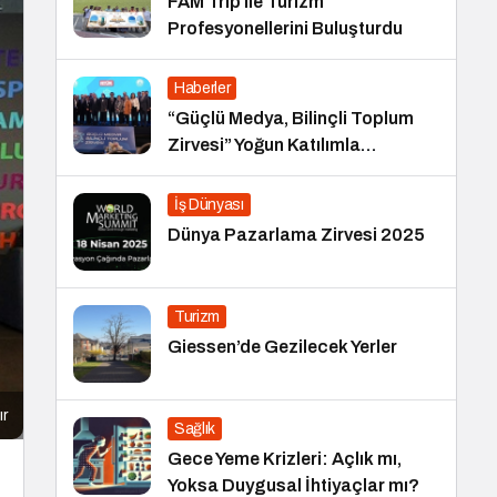
FAM Trip ile Turizm
Profesyonellerini Buluşturdu
Haberler
“Güçlü Medya, Bilinçli Toplum
Zirvesi” Yoğun Katılımla
Gerçekleşti
İş Dünyası
Dünya Pazarlama Zirvesi 2025
Turizm
Giessen’de Gezilecek Yerler
ır
Sağlık
Gece Yeme Krizleri: Açlık mı,
Yoksa Duygusal İhtiyaçlar mı?