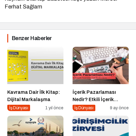
Ferhat Sağlam
Benzer Haberler
Kavrama Dair İlk Kitap:
İçerik Pazarlaması
Dijital Markalaşma
Nedir? Etkili İçerik
Pazarlaması İçin 10
İş Dünyası
1 yıl önce
İş Dünyası
9 ay önce
Altın İpucu