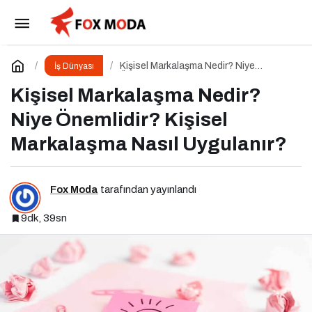
Marka İletişimi Nedir? Niye Önemlidir? Marka
İletişimi Nasıl Yapılır?
Paylaş
Yorum Yap
Kişisel Markalaşma Nedir? Niye
İş Dünyası
Önemlidir? Kişisel Markalaşma Nasıl
Uygulanır?
Kişisel Markalaşma Nedir?
Niye Önemlidir? Kişisel
Markalaşma Nasıl Uygulanır?
Fox Moda
tarafından yayınlandı
9dk, 39sn