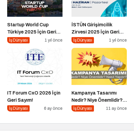
Startup World Cup
İSTÜN Girişimcilik
Türkiye 2025 İçin Geri
Zirvesi 2025 İçin Geri
Sayım!
Sayım
İş Dünyası
1 yıl önce
İş Dünyası
1 yıl önce
IT Forum CxO 2026 İçin
Kampanya Tasarımı
Geri Sayım!
Nedir? Niye Önemlidir?
Kampanya Tasarımı
İş Dünyası
6 ay önce
İş Dünyası
11 ay önce
Nasıl Yapılır?