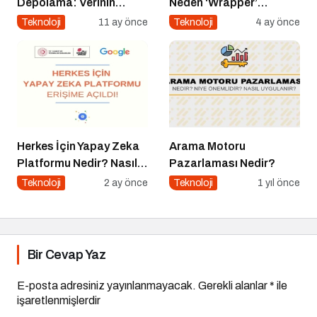
Depolama: Verinin
Neden ‘Wrapper’
Geleceği Web3 ile
Kalıyor?
Teknoloji
11 ay önce
Teknoloji
4 ay önce
Şekilleniyor
Herkes İçin Yapay Zeka
Arama Motoru
Platformu Nedir? Nasıl
Pazarlaması Nedir?
Kullanılır?
Teknoloji
2 ay önce
Teknoloji
1 yıl önce
Bir Cevap Yaz
E-posta adresiniz yayınlanmayacak.
Gerekli alanlar
*
ile
işaretlenmişlerdir