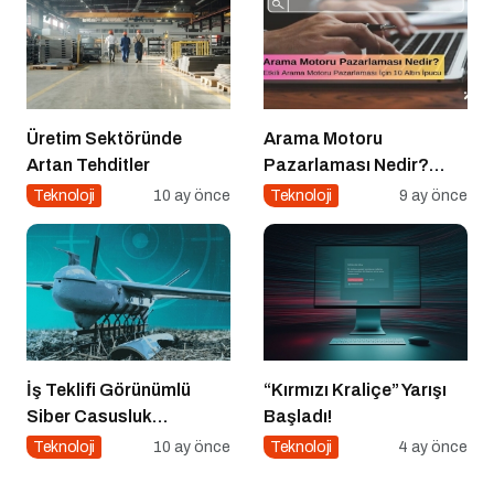
Üretim Sektöründe
Arama Motoru
Artan Tehditler
Pazarlaması Nedir?
Etkili Arama Motoru
Teknoloji
10 ay önce
Teknoloji
9 ay önce
Pazarlaması İçin 10
Altın İpucu
İş Teklifi Görünümlü
“Kırmızı Kraliçe” Yarışı
Siber Casusluk
Başladı!
Operasyonu
Teknoloji
10 ay önce
Teknoloji
4 ay önce