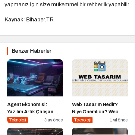
yapmanız için size mükemmel bir rehberlik yapabilir.
Kaynak: Bihaber.TR
Benzer Haberler
Agent Ekonomisi:
Web Tasarım Nedir?
Yazılım Artık Çalışan
Niye Önemlidir? Web
Gibi ‘Görev’ Alıyor
Tasarım Nasıl Yapılır?
Teknoloji
3 ay önce
Teknoloji
1 yıl önce