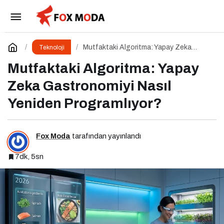
OpenClaw ve Moltbook: AI Agent Ekonomisinin
İlk Altyapıları
Paylaş
Yorum Yap
Mutfaktaki Algoritma: Yapay Zeka
Teknoloji
Gastronomiyi Nasıl Yeniden
Programlıyor?
Mutfaktaki Algoritma: Yapay
Zeka Gastronomiyi Nasıl
Yeniden Programlıyor?
Fox Moda
tarafından yayınlandı
7dk, 5sn