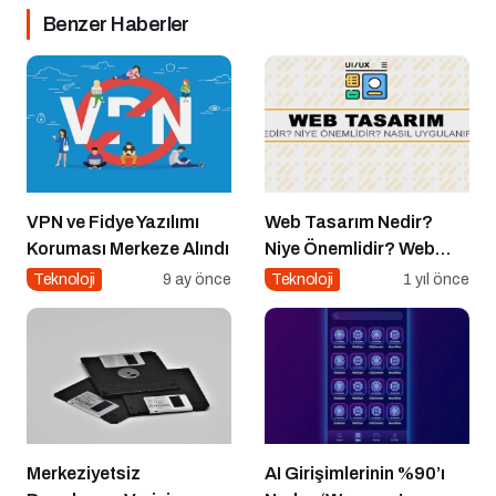
Benzer Haberler
VPN ve Fidye Yazılımı
Web Tasarım Nedir?
Koruması Merkeze Alındı
Niye Önemlidir? Web
Tasarım Nasıl Yapılır?
Teknoloji
9 ay önce
Teknoloji
1 yıl önce
Merkeziyetsiz
AI Girişimlerinin %90’ı