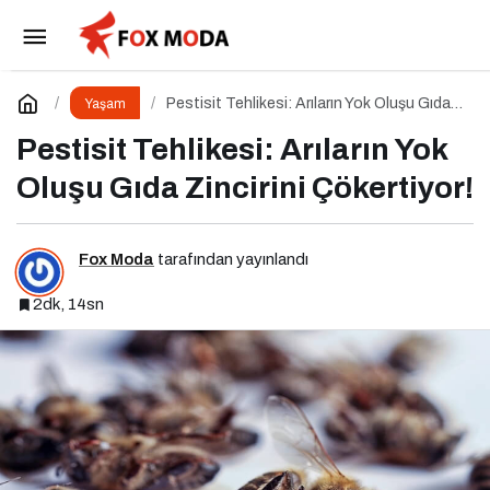
Pestisit Tehlikesi: Arıların Yok Oluşu Gıda
Zincirini Çökertiyor!
Yorum Yap
Pestisit Tehlikesi: Arıların Yok Oluşu Gıda
Yaşam
Zincirini Çökertiyor!
Pestisit Tehlikesi: Arıların Yok
Oluşu Gıda Zincirini Çökertiyor!
Fox Moda
tarafından yayınlandı
2dk, 14sn