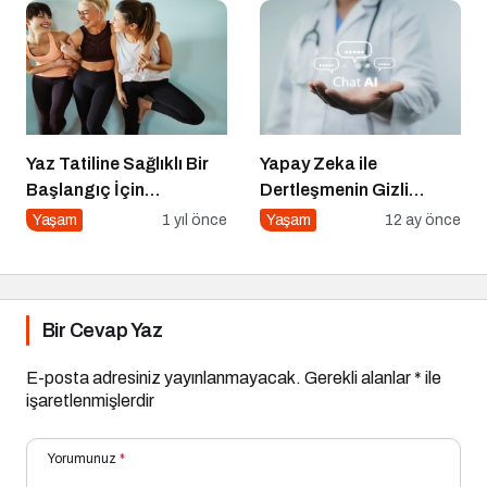
Yapılır?
Yaz Tatiline Sağlıklı Bir
Yapay Zeka ile
Başlangıç İçin
Dertleşmenin Gizli
Beslenme
Tehlikeleri
Yaşam
1 yıl önce
Yaşam
12 ay önce
Bir Cevap Yaz
E-posta adresiniz yayınlanmayacak.
Gerekli alanlar
*
ile
işaretlenmişlerdir
Yorumunuz
*