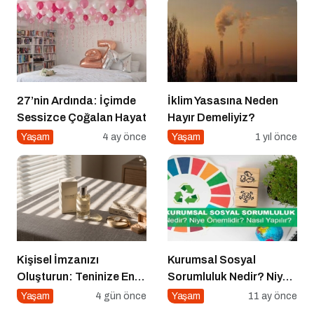
27’nin Ardında: İçimde
İklim Yasasına Neden
Sessizce Çoğalan Hayat
Hayır Demeliyiz?
Yaşam
4 ay önce
Yaşam
1 yıl önce
Kişisel İmzanızı
Kurumsal Sosyal
Oluşturun: Teninize En
Sorumluluk Nedir? Niye
Uygun Parfüm Nasıl
Önemlidir? Kurumsal
Yaşam
4 gün önce
Yaşam
11 ay önce
Seçilir?
Sosyal Sorumluluk Nasıl