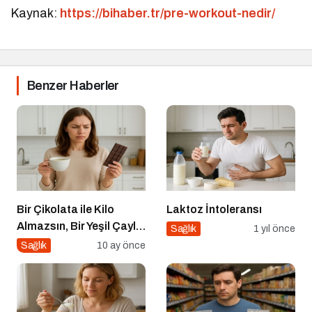
Kaynak:
https://bihaber.tr/pre-workout-nedir/
Benzer Haberler
Bir Çikolata ile Kilo
Laktoz İntoleransı
Almazsın, Bir Yeşil Çayla
Sağlık
1 yıl önce
da Zayıflamazsın
Sağlık
10 ay önce