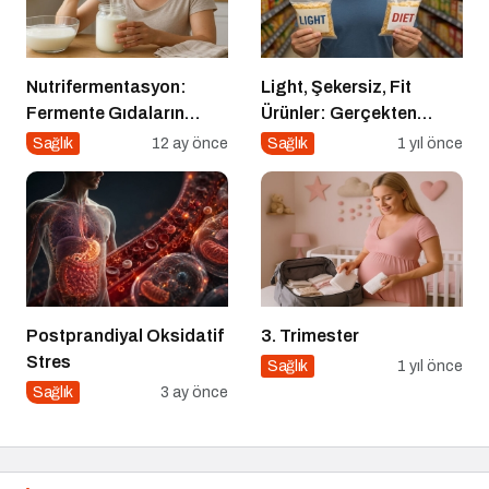
Nutrifermentasyon:
Light, Şekersiz, Fit
Fermente Gıdaların
Ürünler: Gerçekten
Beslenmedeki Yeri ve
Daha Sağlıklı mı?
Sağlık
12 ay önce
Sağlık
1 yıl önce
Bilimsel Gerçekler
Postprandiyal Oksidatif
3. Trimester
Stres
Sağlık
1 yıl önce
Sağlık
3 ay önce