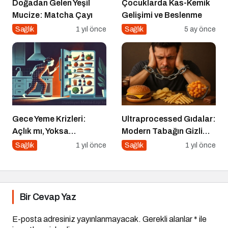
Doğadan Gelen Yeşil
Çocuklarda Kas-Kemik
Mucize: Matcha Çayı
Gelişimi ve Beslenme
Sağlık
1 yıl önce
Sağlık
5 ay önce
Gece Yeme Krizleri:
Ultraprocessed Gıdalar:
Açlık mı, Yoksa
Modern Tabağın Gizli
Duygusal İhtiyaçlar mı?
Psikobiyolojisi
Sağlık
1 yıl önce
Sağlık
1 yıl önce
Bir Cevap Yaz
E-posta adresiniz yayınlanmayacak.
Gerekli alanlar
*
ile