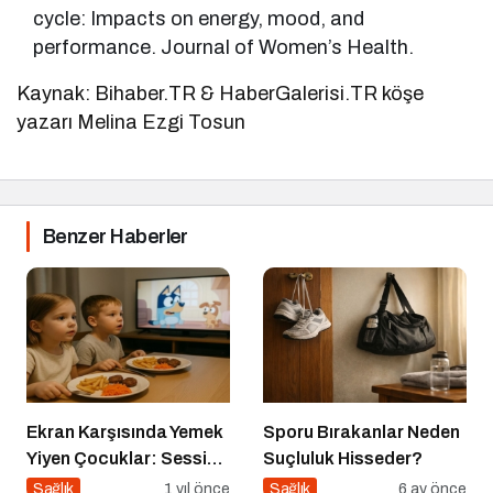
cycle: Impacts on energy, mood, and
performance. Journal of Women’s Health.
Kaynak: Bihaber.TR & HaberGalerisi.TR köşe
yazarı Melina Ezgi Tosun
Benzer Haberler
Ekran Karşısında Yemek
Sporu Bırakanlar Neden
Yiyen Çocuklar: Sessiz
Suçluluk Hisseder?
Tehlike
Sağlık
1 yıl önce
Sağlık
6 ay önce