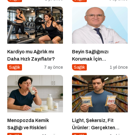
Kardiyo mu Ağırlık mı
Beyin Sağlığınızı
Daha Hızlı Zayıflatır?
Korumak İçin
Uygulayabileceğiniz 7
Sağlık
7 ay önce
Sağlık
1 yıl önce
Etkili Yöntem
Menopozda Kemik
Light, Şekersiz, Fit
Sağlığı ve Riskleri
Ürünler: Gerçekten
Daha Sağlıklı mı?