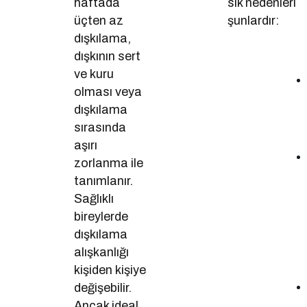
haftada
sık nedenleri
üçten az
şunlardır:
dışkılama,
dışkının sert
ve kuru
olması veya
dışkılama
sırasında
aşırı
zorlanma ile
tanımlanır.
Sağlıklı
bireylerde
dışkılama
alışkanlığı
kişiden kişiye
değişebilir.
Ancak ideal