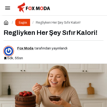
Kabızlık: Sağlıklı Bağırsaklar İçin 10 Altın Öneri
Paylaş
Yorum Yap
Regliyken Her Şey Sıfır Kalori!
Sağlık
Regliyken Her Şey Sıfır Kalori!
Fox Moda
tarafından yayınlandı
5dk, 55sn