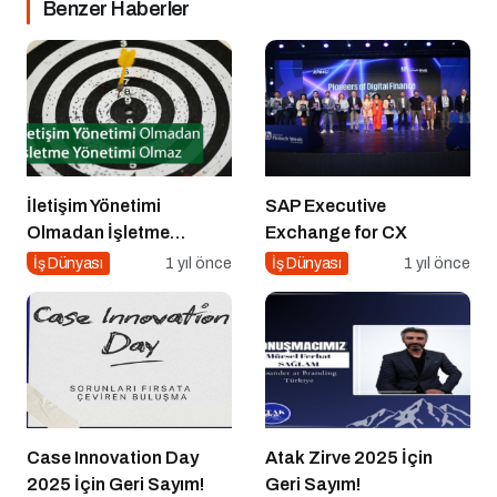
Benzer Haberler
İletişim Yönetimi
SAP Executive
Olmadan İşletme
Exchange for CX
Yönetimi Olmaz
İş Dünyası
1 yıl önce
İş Dünyası
1 yıl önce
Case Innovation Day
Atak Zirve 2025 İçin
2025 İçin Geri Sayım!
Geri Sayım!