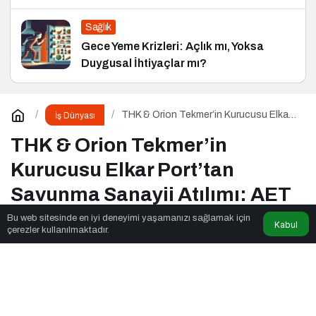
Sağlık
Gece Yeme Krizleri: Açlık mı, Yoksa
Duygusal İhtiyaçlar mı?
THK & Orion Tekmer’in Kurucusu Elkar
İş Dünyası
Port’tan Savunma Sanayii Atılımı: AET
Electronics’e Stratejik Yatırım
THK & Orion Tekmer’in
Kurucusu Elkar Port’tan
Savunma Sanayii Atılımı: AET
Electronics’e Stratejik Yatırım
Bu web sitesinde en iyi deneyimi yaşamanızı sağlamak için
Kabul
çerezler kullanılmaktadır.
Fox Moda
tarafından yayınlandı
2dk, 10sn