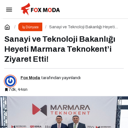
THK & Orion Tekmer’in Kurucusu Elkar Port’tan
Savunma Sanayii Atılımı: AET Electronics’e Stratejik
Paylaş
Yorum Yap
Sanayi ve Teknoloji Bakanlığı Heyeti
İş Dünyası
Marmara Teknokent’i Ziyaret Etti!
Sanayi ve Teknoloji Bakanlığı
Yatırım
Heyeti Marmara Teknokent’i
Ziyaret Etti!
Fox Moda
tarafından yayınlandı
7dk, 44sn