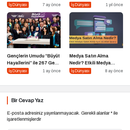
İş Dünyası
7 ay önce
İş Dünyası
1 yıl önce
Gençlerin Umudu “Büyüt
Medya Satın Alma
Hayallerini” ile 267 Genç
Nedir? Etkili Medya
Daha Kanatlandı
Satın Alma İçin 10 Altın
İş Dünyası
1 ay önce
İş Dünyası
8 ay önce
İpucu
Bir Cevap Yaz
E-posta adresiniz yayınlanmayacak.
Gerekli alanlar
*
ile
işaretlenmişlerdir