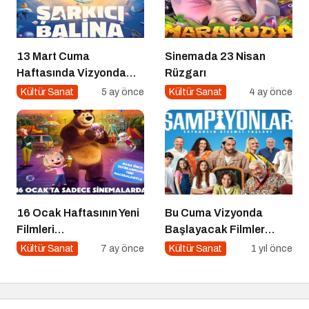
13 Mart Cuma
Sinemada 23 Nisan
Haftasında Vizyonda
Rüzgarı
Hangi Filmler Var?
Kültür Sanat
5 ay önce
Kültür Sanat
4 ay önce
16 Ocak Haftasının Yeni
Bu Cuma Vizyonda
Filmleri
Başlayacak Filmler
Sinemaseverlerle
Açıklandı
Kültür Sanat
7 ay önce
Kültür Sanat
1 yıl önce
Buluşuyor