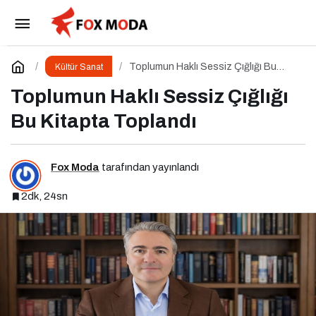
Tarihi Hıdırlık Kulesi’nde Modanın Büyülü
Gecesi: Cihan Nacar Defilesi
Paylaş
Yorum Yap
Toplumun Haklı Sessiz Çığlığı Bu
Kültür Sanat
Kitapta Toplandı
Toplumun Haklı Sessiz Çığlığı
Bu Kitapta Toplandı
Fox Moda
tarafından yayınlandı
2dk, 24sn