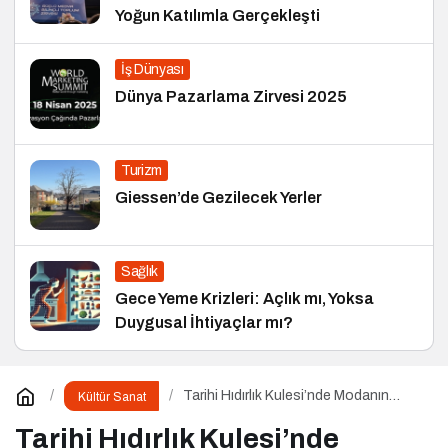
Yoğun Katılımla Gerçekleşti
İş Dünyası
Dünya Pazarlama Zirvesi 2025
Turizm
Giessen’de Gezilecek Yerler
Sağlık
Gece Yeme Krizleri: Açlık mı, Yoksa
Duygusal İhtiyaçlar mı?
Tarihi Hıdırlık Kulesi’nde Modanın
Kültür Sanat
Büyülü Gecesi: Cihan Nacar Defilesi
Tarihi Hıdırlık Kulesi’nde