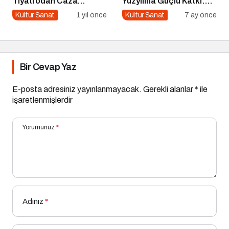
Tiyatrodan Caza
Yüzyılına Güçlü Katkı:
Dopdolu Bir Program
“100 Yazar 100 Yeni
Kültür Sanat
1 yıl önce
Kültür Sanat
7 ay önce
Eser” Projesi Ödül
Gecesi
Bir Cevap Yaz
E-posta adresiniz yayınlanmayacak.
Gerekli alanlar
*
ile
işaretlenmişlerdir
Yorumunuz
*
Adınız
*