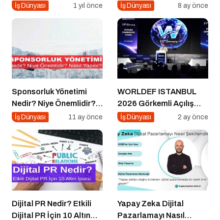
Faydaya Geçiş
İş Dünyası
1 yıl önce
İş Dünyası
8 ay önce
Sponsorluk Yönetimi
WORLDEF ISTANBUL
Nedir? Niye Önemlidir?
2026 Görkemli Açılış
Nasıl Yapılır?
Töreniyle Başladı
İş Dünyası
11 ay önce
İş Dünyası
2 ay önce
Dijital PR Nedir? Etkili
Yapay Zeka Dijital
Dijital PR İçin 10 Altın
Pazarlamayı Nasıl