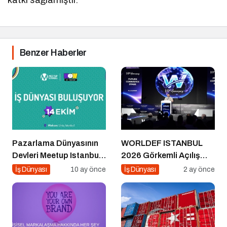
katkı sağlamıştır.
Benzer Haberler
Pazarlama Dünyasının
WORLDEF ISTANBUL
Devleri Meetup Istanbul
2026 Görkemli Açılış
2025’te Buluşuyor
Töreniyle Başladı
İş Dünyası
10 ay önce
İş Dünyası
2 ay önce