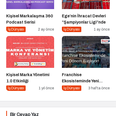
Kişisel Markalaşma 360
Ege’nin İhracat Devleri
Podcast Serisi
“Şampiyonlar Ligi”nde
İş Dünyası
2 ay önce
İş Dünyası
1 ay önce
Kişisel Marka Yönetimi
Franchise
1.0 Etkinliği
Ekosisteminde Yeni
Dönem Başlıyor: Bayim
İş Dünyası
1 yıl önce
İş Dünyası
3 hafta önce
Olur Musun? Fuarı 2026
İçin Geri Sayım!
Bir Cevap Yaz