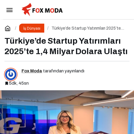
Dijital Markalaşma 1.0 Eğitimi İstanbul
Üniversitesi’nde Gerçekleşti!
Paylaş
Yorum Yap
Türkiye’de Startup Yatırımları 2025’te
İş Dünyası
1,4 Milyar Dolara Ulaştı
Türkiye’de Startup Yatırımları
2025’te 1,4 Milyar Dolara Ulaştı
Fox Moda
tarafından yayınlandı
5dk, 45sn