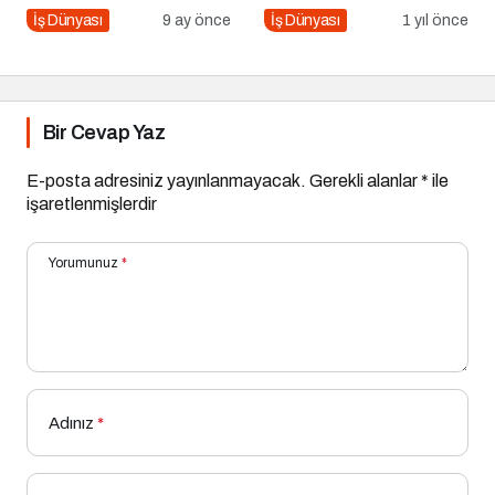
İpucu
Şekillendiriyor?
İş Dünyası
9 ay önce
İş Dünyası
1 yıl önce
Bir Cevap Yaz
E-posta adresiniz yayınlanmayacak.
Gerekli alanlar
*
ile
işaretlenmişlerdir
Yorumunuz
*
Adınız
*