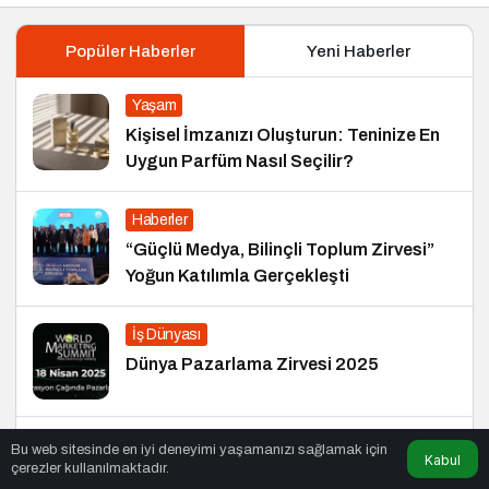
Popüler Haberler
Yeni Haberler
Yaşam
Kişisel İmzanızı Oluşturun: Teninize En
Uygun Parfüm Nasıl Seçilir?
Haberler
“Güçlü Medya, Bilinçli Toplum Zirvesi”
Yoğun Katılımla Gerçekleşti
İş Dünyası
Dünya Pazarlama Zirvesi 2025
Turizm
Bu web sitesinde en iyi deneyimi yaşamanızı sağlamak için
Kabul
çerezler kullanılmaktadır.
Giessen’de Gezilecek Yerler