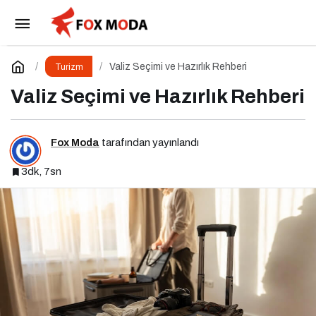
Modern Gezginin Hayatta Kalma ve Keşif
Rehberi
Paylaş
Yorum Yap
Valiz Seçimi ve Hazırlık Rehberi
Turizm
Valiz Seçimi ve Hazırlık Rehberi
Fox Moda
tarafından yayınlandı
3dk, 7sn