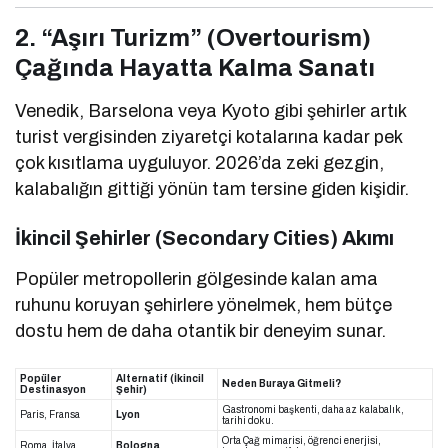
2. “Aşırı Turizm” (Overtourism)
Çağında Hayatta Kalma Sanatı
Venedik, Barselona veya Kyoto gibi şehirler artık
turist vergisinden ziyaretçi kotalarına kadar pek
çok kısıtlama uyguluyor. 2026’da zeki gezgin,
kalabalığın gittiği yönün tam tersine giden kişidir.
İkincil Şehirler (Secondary Cities) Akımı
Popüler metropollerin gölgesinde kalan ama
ruhunu koruyan şehirlere yönelmek, hem bütçe
dostu hem de daha otantik bir deneyim sunar.
Popüler
Alternatif (İkincil
Neden Buraya Gitmeli?
Destinasyon
Şehir)
Gastronomi başkenti, daha az kalabalık,
Paris, Fransa
Lyon
tarihi doku.
Orta Çağ mimarisi, öğrenci enerjisi,
Roma, İtalya
Bologna