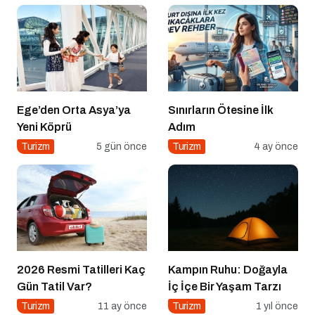
Ege’den Orta Asya’ya
Sınırların Ötesine İlk
Yeni Köprü
Adım
Turizm
5 gün önce
Turizm
4 ay önce
2026 Resmi Tatilleri Kaç
Kampın Ruhu: Doğayla
Gün Tatil Var?
İç İçe Bir Yaşam Tarzı
Turizm
11 ay önce
Turizm
1 yıl önce