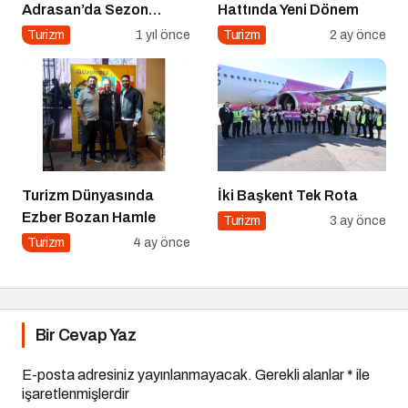
Adrasan’da Sezon
Hattında Yeni Dönem
Açıldı!
Turizm
1 yıl önce
Turizm
2 ay önce
Turizm Dünyasında
İki Başkent Tek Rota
Ezber Bozan Hamle
Turizm
3 ay önce
Turizm
4 ay önce
Bir Cevap Yaz
E-posta adresiniz yayınlanmayacak.
Gerekli alanlar
*
ile
işaretlenmişlerdir