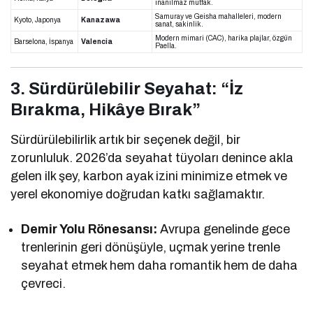
inanılmaz mutfak.
Samuray ve Geisha mahalleleri, modern
Kyoto, Japonya
Kanazawa
sanat, sakinlik.
Modern mimari (CAC), harika plajlar, özgün
Barselona, İspanya
Valencia
Paella.
3. Sürdürülebilir Seyahat: “İz
Bırakma, Hikâye Bırak”
Sürdürülebilirlik artık bir seçenek değil, bir
zorunluluk. 2026’da seyahat tüyoları denince akla
gelen ilk şey, karbon ayak izini minimize etmek ve
yerel ekonomiye doğrudan katkı sağlamaktır.
Demir Yolu Rönesansı:
Avrupa genelinde gece
trenlerinin geri dönüşüyle, uçmak yerine trenle
seyahat etmek hem daha romantik hem de daha
çevreci.