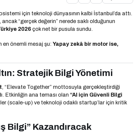
kosistemi için teknoloji dünyasının kalbi İstanbul’da attı.
, ancak “gerçek değerin” nerede saklı olduğunun
ürkiye 2026
çok net bir pusula sundu.
ülen en önemli mesaj şu:
Yapay zekâ bir motor ise,
ın: Stratejik Bilgi Yönetimi
t
, “Elevate Together” mottosuyla gerçekleştirdiği
dı. Etkinliğin ana teması olan
“AI için Güvenli Bilgi
er (scale-up) ve teknoloji odaklı startup’lar için kritik
ış Bilgi” Kazandıracak