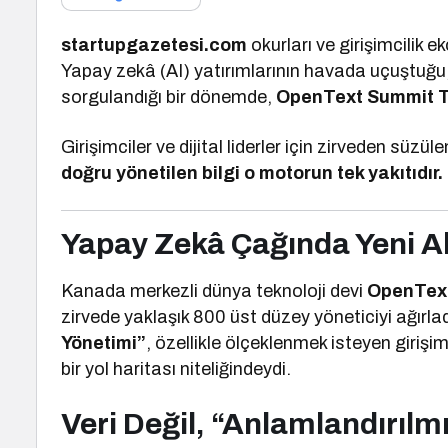
startupgazetesi.com
okurları ve girişimcilik e
Yapay zekâ (AI) yatırımlarının havada uçuştuğu
sorgulandığı bir dönemde,
OpenText Summit T
Girişimciler ve dijital liderler için zirveden süz
doğru yönetilen bilgi o motorun tek yakıtıdır.
Yapay Zekâ Çağında Yeni Alt
Kanada merkezli dünya teknoloji devi
OpenTex
zirvede yaklaşık 800 üst düzey yöneticiyi ağırla
Yönetimi”
, özellikle ölçeklenmek isteyen girişiml
bir yol haritası niteliğindeydi.
Veri Değil, “Anlamlandırılm