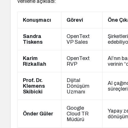
verilerle açıkladı:
Konuşmacı
Görevi
Öne Çık
Sandra
OpenText
Şirketle
Tiskens
VP Sales
edebiliy
Karim
OpenText
AI’nın b
Rizkallah
RVP
verinin “
Prof. Dr.
Dijital
AI çağınd
Klemens
Dönüşüm
süreçler
Skibicki
Uzmanı
Google
Yapay zek
Önder Güler
Cloud TR
dönüşüm s
Müdürü