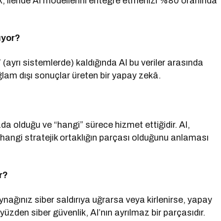
, ileride AI modellerini entegre etmenizi %80 oranında
uyor?
a” (ayrı sistemlerde) kaldığında AI bu veriler arasında
am dışı sonuçlar üreten bir yapay zekâ.
da olduğu ve “hangi” sürece hizmet ettiğidir. AI,
 hangi stratejik ortaklığın parçası olduğunu anlaması
r?
ynağınız siber saldırıya uğrarsa veya kirlenirse, yapay
üzden siber güvenlik, AI’nın ayrılmaz bir parçasıdır.