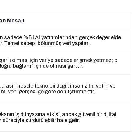
an Mesajı
rin sadece %5’i AI yatırımlarından gerçek değer elde
or. Temel sebep; bölünmüş veri yapıları.
aşarılı olması için veriye sadece erişmek yetmez; o
doğru bağlam” içinde olması şarttır.
a asıl mesele teknoloji değil, insan zihniyetini ve
i bu yeni gerçekliğe göre dönüştürmektir.
anın iş dünyasına etkisi, ancak güvenli bir dijital
üreciyle sürdürülebilir hale gelir.