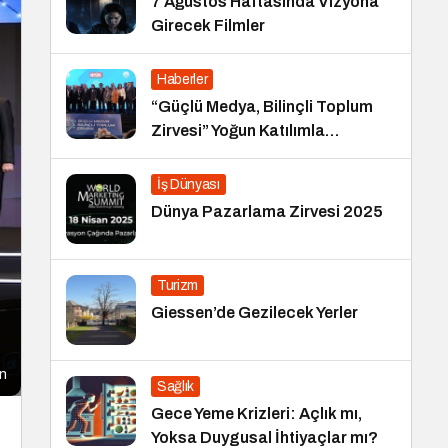
7 Ağustos Haftasında Vizyona
Girecek Filmler
Haberler
“Güçlü Medya, Bilinçli Toplum
Zirvesi” Yoğun Katılımla
Gerçekleşti
İş Dünyası
Dünya Pazarlama Zirvesi 2025
Turizm
Giessen’de Gezilecek Yerler
ın
Sağlık
Gece Yeme Krizleri: Açlık mı,
Yoksa Duygusal İhtiyaçlar mı?