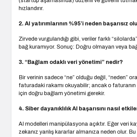
(startup aşamasında) düzenli ve güvenli tutmak
hızlandırır.
2. AI yatırımlarının %95’i neden başarısız ol
Zirvede vurgulandığı gibi, veriler farklı “silolard
bağ kuramıyor. Sonuç: Doğru olmayan veya bağl
3. “Bağlam odaklı veri yönetimi” nedir?
Bir verinin sadece “ne” olduğu değil, “neden” ora
faturadaki rakamı okuyabilir; ancak o faturanın
için doğru bağlam yönetimi gerekir.
4. Siber dayanıklılık AI başarısını nasıl etkile
AI modelleri manipülasyona açıktır. Eğer veri ka
zekanız yanlış kararlar almanıza neden olur. Bu y