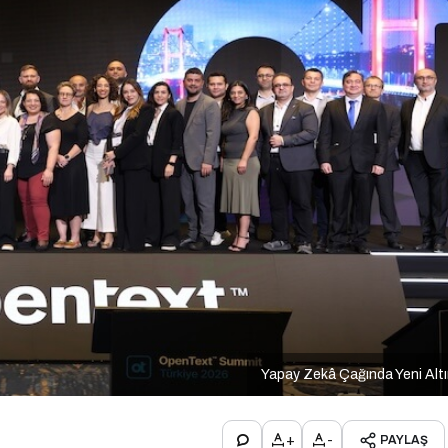
Yapay Zekâ Çağında Yeni Alt
+
-
PAYLAŞ