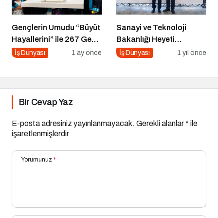
Gençlerin Umudu “Büyüt
Sanayi ve Teknoloji
Hayallerini” ile 267 Genç
Bakanlığı Heyeti
Daha Kanatlandı
Marmara Teknokent’i
İş Dünyası
1 ay önce
İş Dünyası
1 yıl önce
Ziyaret Etti!
Bir Cevap Yaz
E-posta adresiniz yayınlanmayacak.
Gerekli alanlar
*
ile
işaretlenmişlerdir
Yorumunuz
*