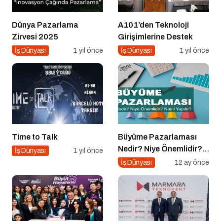
Dünya Pazarlama
A101’den Teknoloji
Zirvesi 2025
Girişimlerine Destek
İş Dünyası
1 yıl önce
İş Dünyası
1 yıl önce
Time to Talk
Büyüme Pazarlaması
Nedir? Niye Önemlidir?
İş Dünyası
1 yıl önce
Growht Marketıng Nasıl
İş Dünyası
12 ay önce
Yapılır?