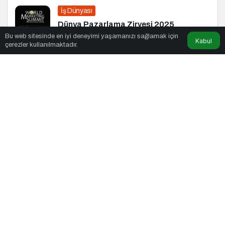
İş Dünyası
Dünya Pazarlama Zirvesi 2025
Bu web sitesinde en iyi deneyimi yaşamanızı sağlamak için
Kabul
çerezler kullanılmaktadır.
Turizm
Giessen’de Gezilecek Yerler
Sağlık
Gece Yeme Krizleri: Açlık mı, Yoksa
Duygusal İhtiyaçlar mı?
© Telif Hakkı 19.02.2005, Tüm Hakları Saklıdır.
haber
,
en iyiler