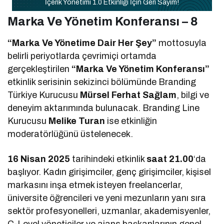
İçerik Yönetimi 1.0 Etkinliği İçin Geri Sayım!
Marka Ve Yönetim Konferansı – 8
“Marka Ve Yönetime Dair Her Şey”
mottosuyla
belirli periyotlarda çevrimiçi ortamda
gerçekleştirilen
“Marka Ve Yönetim Konferansı”
etkinlik serisinin sekizinci bölümünde Branding
Türkiye Kurucusu
Mürsel Ferhat Sağlam
, bilgi ve
deneyim aktarımında bulunacak. Branding Line
Kurucusu
Melike Turan
ise etkinliğin
moderatörlüğünü üstelenecek.
16 Nisan 2025
tarihindeki etkinlik
saat 21.00
‘da
başlıyor. Kadın girişimciler, genç girişimciler, kişisel
markasını inşa etmek isteyen freelancerlar,
üniversite öğrencileri ve yeni mezunların yanı sıra
sektör profesyonelleri, uzmanlar, akademisyenler,