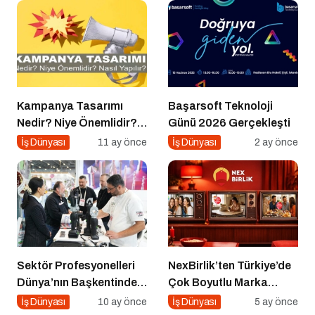
Kampanya Tasarımı
Başarsoft Teknoloji
Nedir? Niye Önemlidir?
Günü 2026 Gerçekleşti
Kampanya Tasarımı
İş Dünyası
11 ay önce
İş Dünyası
2 ay önce
Nasıl Yapılır?
Sektör Profesyonelleri
NexBirlik’ten Türkiye’de
Dünya’nın Başkentinde
Çok Boyutlu Marka
Buluşacak!
Hamlesi
İş Dünyası
10 ay önce
İş Dünyası
5 ay önce