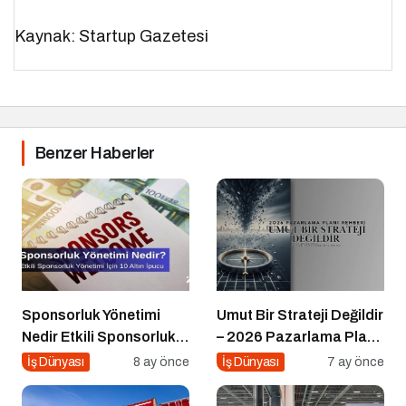
Kaynak: Startup Gazetesi
Benzer Haberler
Sponsorluk Yönetimi
Umut Bir Strateji Değildir
Nedir Etkili Sponsorluk
– 2026 Pazarlama Planı
Yönetimi İçin 10 Altın
Rehberi
İş Dünyası
8 ay önce
İş Dünyası
7 ay önce
İpucu