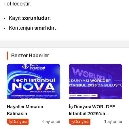
iletilecektir.
Kayıt
zorunludur
.
Kontenjan
sınırlıdır
.
Benzer Haberler
Hayaller Masada
İş Dünyası WORLDEF
Kalmasın
Istanbul 2026’da
Buluştu
İş Dünyası
4 ay önce
İş Dünyası
1 ay önce