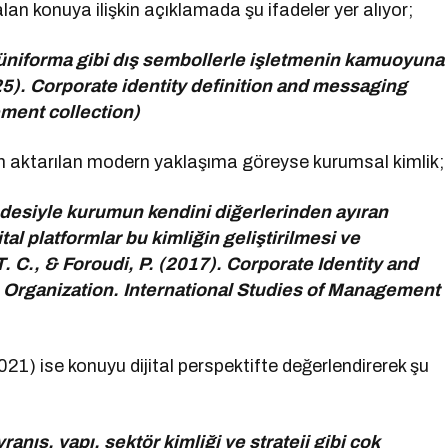
 konuya ilişkin açıklamada şu ifadeler yer alıyor;
, üniforma gibi dış sembollerle işletmenin kamuoyuna
25). Corporate identity definition and messaging
ent collection)
 aktarılan modern yaklaşıma göreyse kurumsal kimlik;
adesiyle kurumun kendini diğerlerinden ayıran
tal platformlar bu kimliğin geliştirilmesi ve
. C., & Foroudi, P. (2017). Corporate Identity and
e Organization. International Studies of Management
) ise konuyu dijital perspektifte değerlendirerek şu
ranış, yapı, sektör kimliği ve strateji gibi çok