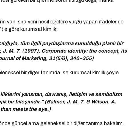
lmesi gereken bir işletme sorumluluğu değil, marka
rin yanı sıra yeni nesil öğelere vurgu yapan ifadeler de
)’e göre kurumsal kimlik;
lığıyla, tüm ilgili paydaşlarına sunulduğu planlı bir
, J. M. T. (1997). Corporate identity: the concept, its
nal of Marketing, 31(5/6), 340–355)
eneksel bir diğer tanımda ise kurumsal kimlik şöyle
liklerini yansıtan, davranış, iletişim ve sembolizm
ik bir bileşimdir.” (Balmer, J. M. T. & Wilson, A.
t than meets the eye.)
nce güncel ama geleneksel bir diğer tanıma bakalım.