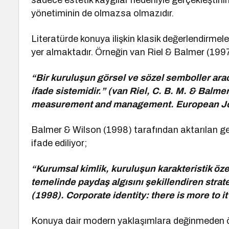
sadece estetik kaygılar nedeniyle gerçekleştiri
yönetiminin de olmazsa olmazıdır.
Literatürde konuya ilişkin klasik değerlendirmele
yer almaktadır. Örneğin van Riel & Balmer (1997
“Bir kuruluşun görsel ve sözel semboller aracı
ifade sistemidir.” (van Riel, C. B. M. & Balmer
measurement and management. European Jour
Balmer & Wilson (1998) tarafından aktarılan gel
ifade ediliyor;
“Kurumsal kimlik, kuruluşun karakteristik özel
temelinde paydaş algısını şekillendiren stratej
(1998). Corporate identity: there is more to i
Konuya dair modern yaklaşımlara değinmeden ö