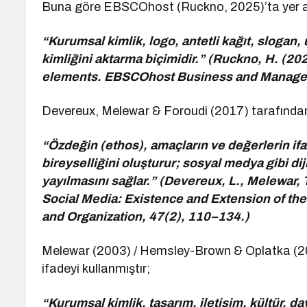
Buna göre EBSCOhost (Ruckno, 2025)’ta yer alan
“Kurumsal kimlik, logo, antetli kağıt, slogan
kimliğini aktarma biçimidir.” (Ruckno, H. (20
elements. EBSCOhost Business and Managem
Devereux, Melewar & Foroudi (2017) tarafından
“Özdeğin (ethos), amaçların ve değerlerin if
bireyselliğini oluşturur; sosyal medya gibi diji
yayılmasını sağlar.” (Devereux, L., Melewar, T
Social Media: Existence and Extension of th
and Organization, 47(2), 110–134.)
Melewar (2003) / Hemsley-Brown & Oplatka (2021
ifadeyi kullanmıştır;
“Kurumsal kimlik, tasarım, iletişim, kültür, dav