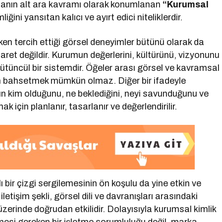
şmanın alt ara kavramı olarak konumlanan
“Kurumsal
liğini yansıtan kalıcı ve ayırt edici niteliklerdir.
ken tercih ettiği görsel deneyimler bütünü olarak da
ret değildir. Kurumun değerlerini, kültürünü, vizyonunu
 Bütüncül bir sistemdir. Öğeler arası görsel ve kavramsal
n bahsetmek mümkün olmaz. Diğer bir ifadeyle
un kim olduğunu, ne beklediğini, neyi savunduğunu ve
 için planlanır, tasarlanır ve değerlendirilir.
 bir çizgi sergilemesinin ön koşulu da yine etkin ve
letişim şekli, görsel dili ve davranışları arasındaki
zerinde doğrudan etkilidir. Dolayısıyla kurumsal kimlik