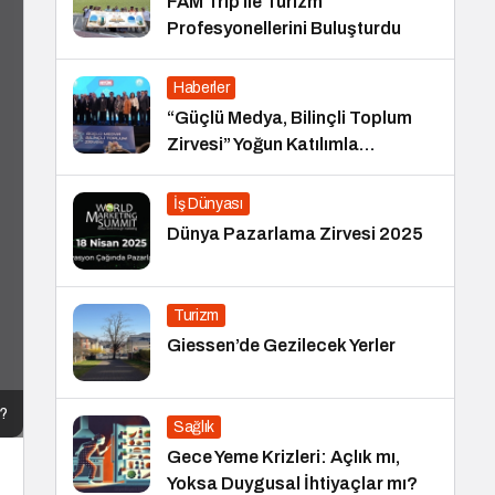
FAM Trip ile Turizm
Profesyonellerini Buluşturdu
Haberler
“Güçlü Medya, Bilinçli Toplum
Zirvesi” Yoğun Katılımla
Gerçekleşti
İş Dünyası
Dünya Pazarlama Zirvesi 2025
Turizm
Giessen’de Gezilecek Yerler
r?
Sağlık
Gece Yeme Krizleri: Açlık mı,
Yoksa Duygusal İhtiyaçlar mı?