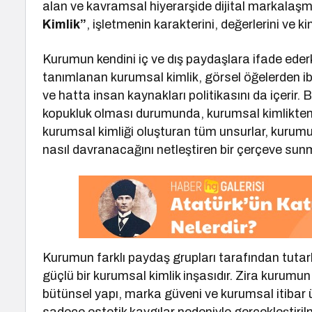
alan ve kavramsal hiyerarşide dijital markala
Kimlik”
, işletmenin karakterini, değerlerini ve kim
Kurumun kendini iç ve dış paydaşlara ifade eder
tanımlanan kurumsal kimlik, görsel öğelerden iba
ve hatta insan kaynakları politikasını da içerir.
kopukluk olması durumunda, kurumsal kimlikte
kurumsal kimliği oluşturan tüm unsurlar, kurum
nasıl davranacağını netleştiren bir çerçeve sunmak
Kurumun farklı paydaş grupları tarafından tutarlı
güçlü bir kurumsal kimlik inşasıdır. Zira kurumun i
bütünsel yapı, marka güveni ve kurumsal itibar ü