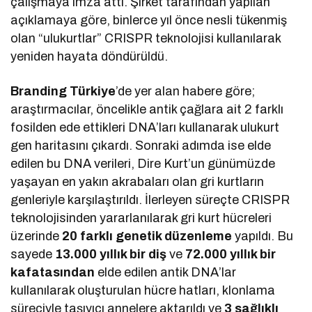
çalışmaya imza attı. Şirket tarafından yapılan
açıklamaya göre, binlerce yıl önce nesli tükenmiş
olan “ulukurtlar” CRISPR teknolojisi kullanılarak
yeniden hayata döndürüldü.
Branding Türkiye
’de yer alan habere göre;
araştırmacılar, öncelikle antik çağlara ait 2 farklı
fosilden ede ettikleri DNA’ları kullanarak ulukurt
gen haritasını çıkardı. Sonraki adımda ise elde
edilen bu DNA verileri, Dire Kurt’un günümüzde
yaşayan en yakın akrabaları olan gri kurtların
genleriyle karşılaştırıldı. İlerleyen süreçte CRISPR
teknolojisinden yararlanılarak gri kurt hücreleri
üzerinde
20 farklı genetik düzenleme
yapıldı. Bu
sayede
13.000 yıllık bir diş
ve
72.000 yıllık bir
kafatasından
elde edilen antik DNA’lar
kullanılarak oluşturulan hücre hatları, klonlama
süreciyle taşıyıcı annelere aktarıldı ve
3 sağlıklı