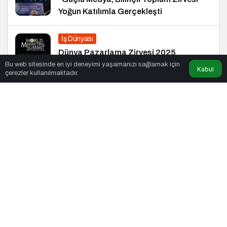
Yoğun Katılımla Gerçekleşti
İş Dünyası
Dünya Pazarlama Zirvesi 2025
Bu web sitesinde en iyi deneyimi yaşamanızı sağlamak için
Kabul
çerezler kullanılmaktadır.
Turizm
Giessen’de Gezilecek Yerler
Sağlık
Gece Yeme Krizleri: Açlık mı, Yoksa
Duygusal İhtiyaçlar mı?