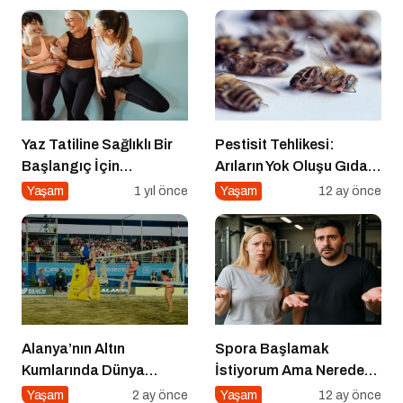
Yaz Tatiline Sağlıklı Bir
Pestisit Tehlikesi:
Başlangıç İçin
Arıların Yok Oluşu Gıda
Beslenme
Zincirini Çökertiyor!
Yaşam
1 yıl önce
Yaşam
12 ay önce
Alanya’nın Altın
Spora Başlamak
Kumlarında Dünya
İstiyorum Ama Nereden
Sahnesi
Başlayacağımı
Yaşam
2 ay önce
Yaşam
12 ay önce