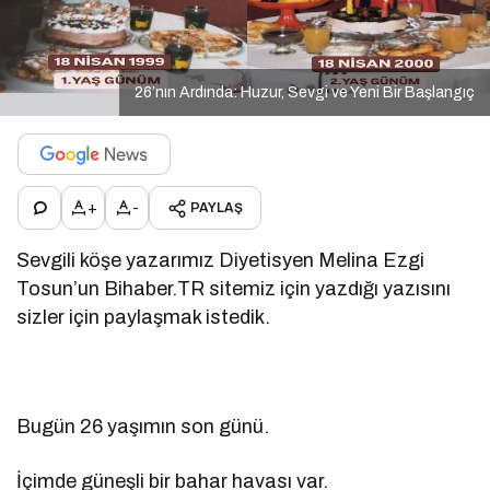
26’nın Ardında: Huzur, Sevgi ve Yeni Bir Başlangıç
+
-
PAYLAŞ
Sevgili köşe yazarımız Diyetisyen Melina Ezgi
Tosun’un Bihaber.TR sitemiz için yazdığı yazısını
sizler için paylaşmak istedik.
Bugün 26 yaşımın son günü.
İçimde güneşli bir bahar havası var.