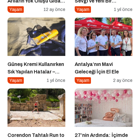
Arıların Yok Oluşu Gıda
Sevgi ve Yeni Bir
Zincirini Çökertiyor!
Başlangıç
Yaşam
12 ay önce
Yaşam
1 yıl önce
Güneş Kremi Kullanırken
Antalya’nın Mavi
Sık Yapılan Hatalar –
Geleceği İçin El Ele
Yaygın 8 Hata
Yaşam
1 yıl önce
Yaşam
2 ay önce
Corendon Tahtalı Run to
27’nin Ardında: İçimde