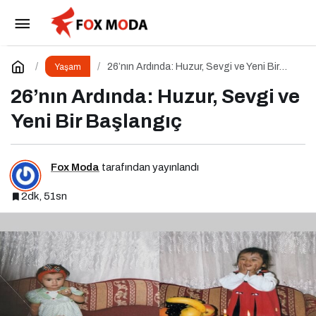
Nesli Tükenen Ulukurtlar 12 Bin Yıl Sonra
Hayata Döndürüldü
Paylaş
Yorum Yap
26’nın Ardında: Huzur, Sevgi ve Yeni Bir
Yaşam
Başlangıç
26’nın Ardında: Huzur, Sevgi ve
Yeni Bir Başlangıç
Fox Moda
tarafından yayınlandı
2dk, 51sn