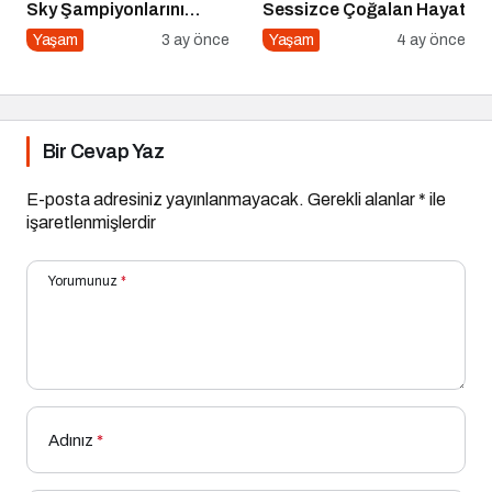
Sky Şampiyonlarını
Sessizce Çoğalan Hayat
Seçti
Yaşam
3 ay önce
Yaşam
4 ay önce
Bir Cevap Yaz
E-posta adresiniz yayınlanmayacak.
Gerekli alanlar
*
ile
işaretlenmişlerdir
Yorumunuz
*
Adınız
*