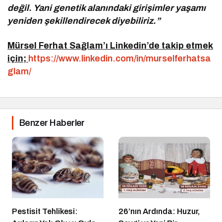
değil. Yani genetik alanındaki girişimler yaşamı
yeniden şekillendirecek diyebiliriz.”
Mürsel Ferhat Sağlam’ı Linkedin’de takip etmek
için;
https://www.linkedin.com/in/murselferhatsa
glam/
Benzer Haberler
Pestisit Tehlikesi:
26’nın Ardında: Huzur,