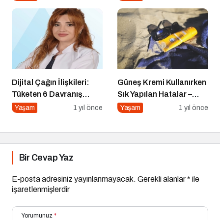
Bilmiyorum!
Dijital Çağın İlişkileri:
Güneş Kremi Kullanırken
Tüketen 6 Davranış
Sık Yapılan Hatalar –
Biçimi
Yaygın 8 Hata
Yaşam
1 yıl önce
Yaşam
1 yıl önce
Bir Cevap Yaz
E-posta adresiniz yayınlanmayacak.
Gerekli alanlar
*
ile
işaretlenmişlerdir
Yorumunuz
*