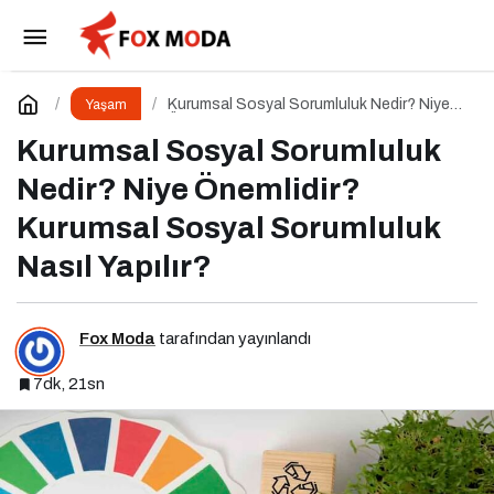
Yapay Zeka ile Dertleşmenin Gizli Tehlikeleri
Paylaş
Yorum Yap
Kurumsal Sosyal Sorumluluk Nedir? Niye
Yaşam
Önemlidir? Kurumsal Sosyal Sorumluluk
Nasıl Yapılır?
Kurumsal Sosyal Sorumluluk
Nedir? Niye Önemlidir?
Kurumsal Sosyal Sorumluluk
Nasıl Yapılır?
Fox Moda
tarafından yayınlandı
7dk, 21sn