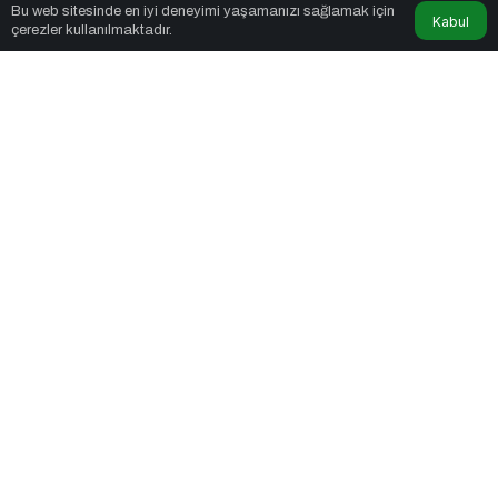
Fox Moda
tarafından yayınlandı
Bu web sitesinde en iyi deneyimi yaşamanızı sağlamak için
Kabul
çerezler kullanılmaktadır.
3dk, 3sn
Yapay Zeka ile Dertleşmenin Gizli Tehlikeleri
PAYLAŞ