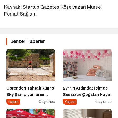
Kaynak: Startup Gazetesi köşe yazarı Mürsel
Ferhat Sağlam
Benzer Haberler
Corendon Tahtalı Run to
27’nin Ardında: İçimde
Sky Şampiyonlarını
Sessizce Çoğalan Hayat
Seçti
Yaşam
3 ay önce
Yaşam
4 ay önce