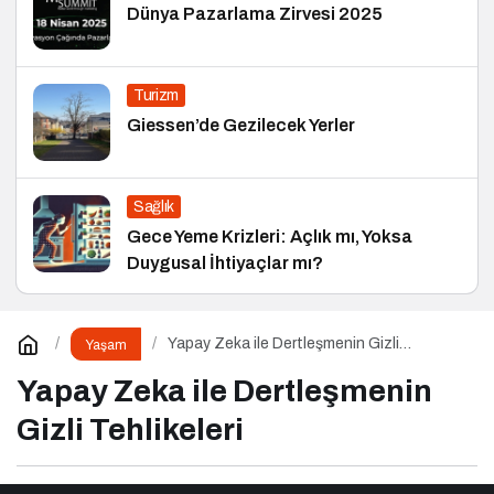
Dünya Pazarlama Zirvesi 2025
Turizm
Giessen’de Gezilecek Yerler
Sağlık
Gece Yeme Krizleri: Açlık mı, Yoksa
Duygusal İhtiyaçlar mı?
Yapay Zeka ile Dertleşmenin Gizli
Yaşam
Tehlikeleri
Yapay Zeka ile Dertleşmenin
Gizli Tehlikeleri