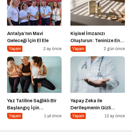
Antalya’nın Mavi
Kişisel İmzanızı
Geleceği İçin El Ele
Oluşturun: Teninize En
Uygun Parfüm Nasıl
Yaşam
2 ay önce
Yaşam
2 gün önce
Seçilir?
Yaz Tatiline Sağlıklı Bir
Yapay Zeka ile
Başlangıç İçin
Dertleşmenin Gizli
Beslenme
Tehlikeleri
Yaşam
1 yıl önce
Yaşam
12 ay önce