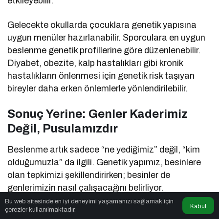
etkileyebilir.
Gelecekte okullarda çocuklara genetik yapısına
uygun menüler hazırlanabilir. Sporculara en uygun
beslenme genetik profillerine göre düzenlenebilir.
Diyabet, obezite, kalp hastalıkları gibi kronik
hastalıkların önlenmesi için genetik risk taşıyan
bireyler daha erken önlemlerle yönlendirilebilir.
Sonuç Yerine: Genler Kaderimiz
Değil, Pusulamızdır
Beslenme artık sadece “ne yediğimiz” değil, “kim
olduğumuzla” da ilgili. Genetik yapımız, besinlere
olan tepkimizi şekillendirirken; besinler de
genlerimizin nasıl çalışacağını belirliyor.
Nutrigenetik ve nutrigenomik, işte bu çift yönlü
Bu web sitesinde en iyi deneyimi yaşamanızı sağlamak için
Kabul
çerezler kullanılmaktadır.
ilişkiyi bilimsel bir temel üzerine oturtuyor.