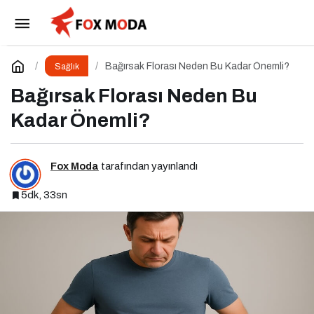
Beslenme ve Genetik: Nutrigenetik ve
Nutrigenomik’in Rolü
Paylaş
Yorum Yap
Bağırsak Florası Neden Bu Kadar Önemli?
Sağlık
Bağırsak Florası Neden Bu
Kadar Önemli?
Fox Moda
tarafından yayınlandı
5dk, 33sn