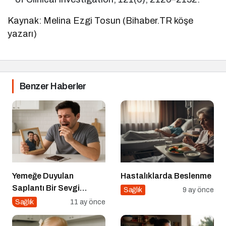
Kaynak: Melina Ezgi Tosun (Bihaber.TR köşe
yazarı)
Benzer Haberler
Yemeğe Duyulan
Hastalıklarda Beslenme
Saplantı Bir Sevgi
Sağlık
9 ay önce
İhtiyacıdır
Sağlık
11 ay önce