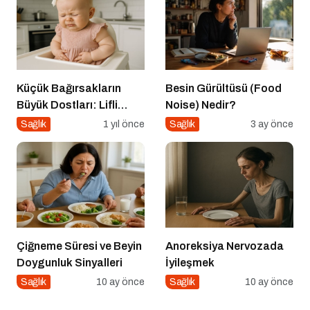
Küçük Bağırsakların
Besin Gürültüsü (Food
Büyük Dostları: Lifli
Noise) Nedir?
Gıdalar ve Probiyotikler
Sağlık
1 yıl önce
Sağlık
3 ay önce
Çiğneme Süresi ve Beyin
Anoreksiya Nervozada
Doygunluk Sinyalleri
İyileşmek
Sağlık
10 ay önce
Sağlık
10 ay önce