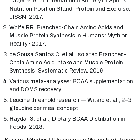
Jäger R. et al. International Society of Sports
Nutrition Position Stand: Protein and Exercise.
JISSN, 2017.
Wolfe RR. Branched-Chain Amino Acids and
Muscle Protein Synthesis in Humans: Myth or
Reality? 2017.
de Sousa Santos C. et al. Isolated Branched-
Chain Amino Acid Intake and Muscle Protein
Synthesis: Systematic Review. 2019.
Various meta-analyses: BCAA supplementation
and DOMS recovery.
Leucine threshold research — Witard et al., 2–3
g leucine per meal concept.
Haydar S. et al., Dietary BCAA Distribution in
Foods. 2018.
Kaynak: Bihaber.TR köşe yazarı Melina Ezgi Tosun