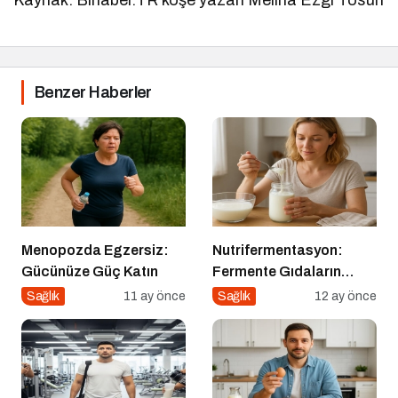
Benzer Haberler
Menopozda Egzersiz:
Nutrifermentasyon:
Gücünüze Güç Katın
Fermente Gıdaların
Beslenmedeki Yeri ve
Sağlık
11 ay önce
Sağlık
12 ay önce
Bilimsel Gerçekler