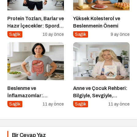
Protein Tozları, Barlar ve
Yüksek Kolesterol ve
Hazır İçecekler: Sporda
Beslenmenin Önemi
Takviye mi, Tuzak mı?
Sağlık
10 ay önce
Sağlık
9 ay önce
Beslenme ve
Anne ve Çocuk Rehberi:
İnflamazomlar:
Bilgiyle, Sevgiyle,
Bağırsaktan Hücre
Güvenle
Sağlık
11 ay önce
Sağlık
11 ay önce
Çekirdeğine Uzanan
Sessiz Savaş
Bir Cevap Yaz