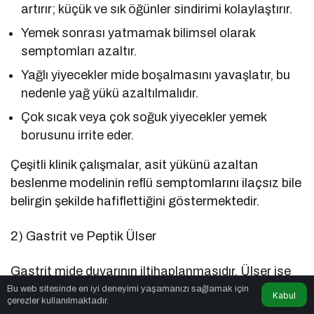
artırır; küçük ve sık öğünler sindirimi kolaylaştırır.
Yemek sonrası yatmamak bilimsel olarak
semptomları azaltır.
Yağlı yiyecekler mide boşalmasını yavaşlatır, bu
nedenle yağ yükü azaltılmalıdır.
Çok sıcak veya çok soğuk yiyecekler yemek
borusunu irrite eder.
Çeşitli klinik çalışmalar, asit yükünü azaltan
beslenme modelinin reflü semptomlarını ilaçsız bile
belirgin şekilde hafiflettiğini göstermektedir.
2) Gastrit ve Peptik Ülser
Gastrit mide duvarının iltihaplanmasıdır. Ülser ise
mide veya ince bağırsağın başlangıç bölümünde
Bu web sitesinde en iyi deneyimi yaşamanızı sağlamak için
Kabul
çerezler kullanılmaktadır.
yara oluşmasıdır.