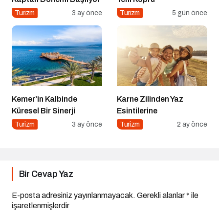
Turizm
3 ay önce
Turizm
5 gün önce
Kemer’in Kalbinde
Karne Zilinden Yaz
Küresel Bir Sinerji
Esintilerine
Turizm
3 ay önce
Turizm
2 ay önce
Bir Cevap Yaz
E-posta adresiniz yayınlanmayacak.
Gerekli alanlar
*
ile
işaretlenmişlerdir