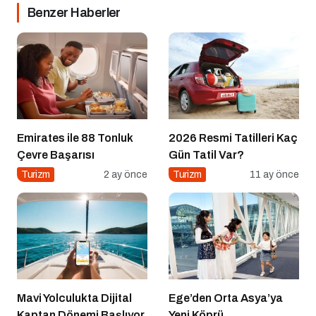
Benzer Haberler
Emirates ile 88 Tonluk
2026 Resmi Tatilleri Kaç
Çevre Başarısı
Gün Tatil Var?
Turizm
2 ay önce
Turizm
11 ay önce
Mavi Yolculukta Dijital
Ege’den Orta Asya’ya
Kaptan Dönemi Başlıyor
Yeni Köprü