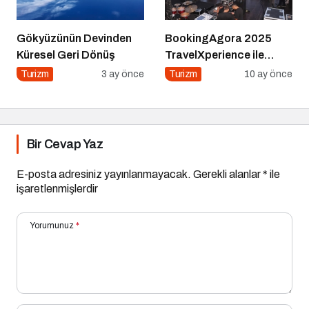
Gökyüzünün Devinden
BookingAgora 2025
Küresel Geri Dönüş
TravelXperience ile
seyahat sektörü Six
Turizm
3 ay önce
Turizm
10 ay önce
Senses Kocataş
Mansions’da bir araya
geldi
Bir Cevap Yaz
E-posta adresiniz yayınlanmayacak.
Gerekli alanlar
*
ile
işaretlenmişlerdir
Yorumunuz
*