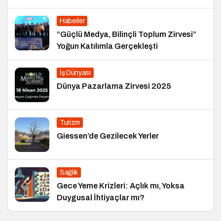
Haberler
“Güçlü Medya, Bilinçli Toplum Zirvesi”
Yoğun Katılımla Gerçekleşti
İş Dünyası
Dünya Pazarlama Zirvesi 2025
Turizm
Giessen’de Gezilecek Yerler
Sağlık
Gece Yeme Krizleri: Açlık mı, Yoksa
Duygusal İhtiyaçlar mı?