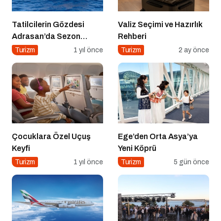
Tatilcilerin Gözdesi
Valiz Seçimi ve Hazırlık
Adrasan’da Sezon
Rehberi
Açıldı!
Turizm
1 yıl önce
Turizm
2 ay önce
Çocuklara Özel Uçuş
Ege’den Orta Asya’ya
Keyfi
Yeni Köprü
Turizm
1 yıl önce
Turizm
5 gün önce