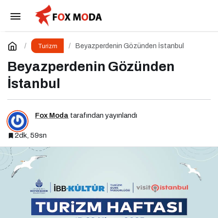
Türkiye’deki İlk voco Otelini Antalya
Konyaaltı’nda Açıyor
Paylaş
Yorum Yap
Beyazperdenin Gözünden İstanbul
Turizm
Beyazperdenin Gözünden
İstanbul
Fox Moda
tarafından yayınlandı
2dk, 59sn