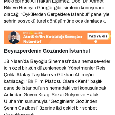
Mektebi’nde Ali Hakan Eğilmez, Doç. Dr. Ahmet
Bilir ve Hüseyin Güngör gibi isimlerin konuşmacı
olacağı “Öykülerden Gerçeklere İstanbul” paneliyle
şehrin sosyokültürel dönüşümüne odaklanılacak.
Beyazperdenin Gözünden İstanbul
18 Nisan’da Beyoğlu Sineması’nda sinemaseverler
için özel bir gün düzenlenecek. Yönetmenler Reis
Çelik, Atalay Taşdiken ve Gökhan Atılmış’ın
katılacağı “Bir Film Platosu Olarak Kent” başlıklı
panelde İstanbul’un sinemadaki yeri konuşulacak.
Ardından Güven Kıraç, Sezai Gülşen ve Haluk
Uluhan’ın sunumuyla “Gezginlerin Gözünden
Şehrin Cazibesi” üzerine ilgi çekici bir sohbet
gerçekleşecek.