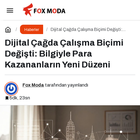
Meclis’te Gündem Yoğun: 11. Yargı Paketi ve
Memur Zammında Son Durum!
Paylaş
Yorum Yap
Dijital Çağda Çalışma Biçimi Değişti:
Haberler
Bilgiyle Para Kazananların Yeni Düzeni
Dijital Çağda Çalışma Biçimi
Değişti: Bilgiyle Para
Kazananların Yeni Düzeni
Fox Moda
tarafından yayınlandı
5dk, 23sn