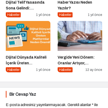
Dijital Telif Yasasında
Haber Yazısı Neden
Sona Gelindi:
Yazılır?
Yayıncılara Haziran
Haberler
1 yıl önce
Haberler
1 yıl önce
Müjdesi
Dijital Dünyada Kaliteli
Vergide Yeni Dönem:
İçerik Üreten
Oranlar Artıyor,
Platformlar Neden
Denetimler Dijitalleşiyor
Haberler
1 yıl önce
Haberler
12 ay önce
Önemli?
Bir Cevap Yaz
E-posta adresiniz yayınlanmayacak.
Gerekli alanlar
*
ile