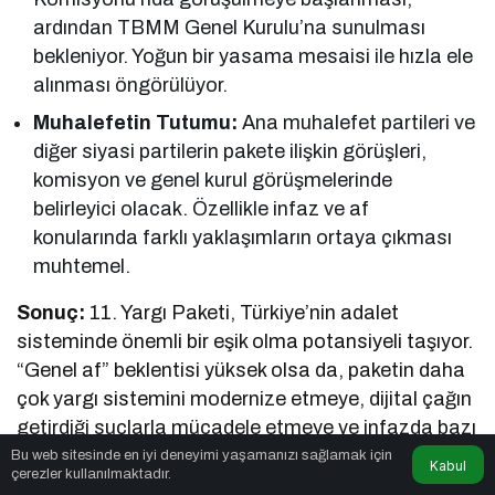
ardından TBMM Genel Kurulu’na sunulması
bekleniyor. Yoğun bir yasama mesaisi ile hızla ele
alınması öngörülüyor.
Muhalefetin Tutumu:
Ana muhalefet partileri ve
diğer siyasi partilerin pakete ilişkin görüşleri,
komisyon ve genel kurul görüşmelerinde
belirleyici olacak. Özellikle infaz ve af
konularında farklı yaklaşımların ortaya çıkması
muhtemel.
Sonuç:
11. Yargı Paketi, Türkiye’nin adalet
sisteminde önemli bir eşik olma potansiyeli taşıyor.
“Genel af” beklentisi yüksek olsa da, paketin daha
çok yargı sistemini modernize etmeye, dijital çağın
getirdiği suçlarla mücadele etmeye ve infazda bazı
düzenlemeler yapmaya odaklandığı görülüyor.
Bu web sitesinde en iyi deneyimi yaşamanızı sağlamak için
Kabul
çerezler kullanılmaktadır.
bihaber.tr
olarak, paketin Meclis’teki