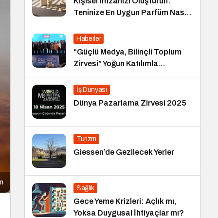
Kişisel İmzanızı Oluşturun:
Teninize En Uygun Parfüm Nasıl
Seçilir?
Haberler
“Güçlü Medya, Bilinçli Toplum
Zirvesi” Yoğun Katılımla
Gerçekleşti
İş Dünyası
Dünya Pazarlama Zirvesi 2025
Turizm
Giessen’de Gezilecek Yerler
ım
Sağlık
Gece Yeme Krizleri: Açlık mı,
Yoksa Duygusal İhtiyaçlar mı?