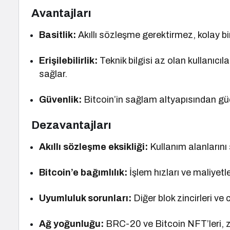
Avantajları
Basitlik:
Akıllı sözleşme gerektirmez, kolay bi
Erişilebilirlik:
Teknik bilgisi az olan kullanıcıl
sağlar.
Güvenlik:
Bitcoin’in sağlam altyapısından güç 
Dezavantajları
Akıllı sözleşme eksikliği:
Kullanım alanlarını s
Bitcoin’e bağımlılık:
İşlem hızları ve maliyetler
Uyumluluk sorunları:
Diğer blok zincirleri v
Ağ yoğunluğu:
BRC-20 ve Bitcoin NFT’leri, z