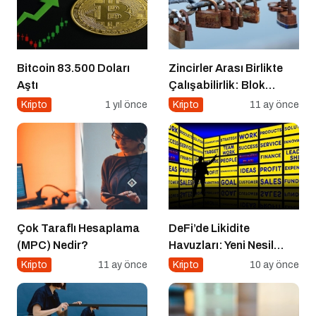
Bitcoin 83.500 Doları
Zincirler Arası Birlikte
Aştı
Çalışabilirlik: Blok
Zincirlerin Geleceği
Kripto
1 yıl önce
Kripto
11 ay önce
Çok Taraflı Hesaplama
DeFi’de Likidite
(MPC) Nedir?
Havuzları: Yeni Nesil
Finansın Kalbi
Kripto
11 ay önce
Kripto
10 ay önce