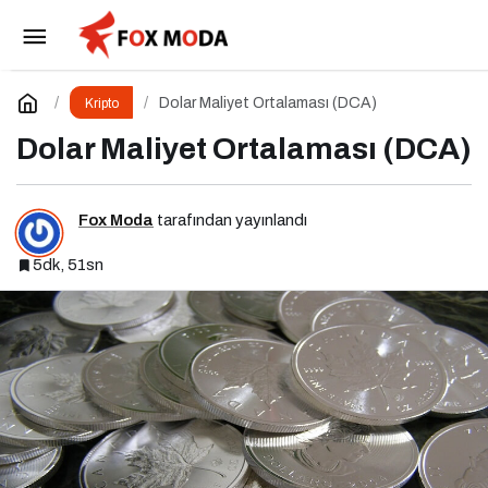
DeFi’de Likidite Havuzları: Yeni Nesil Finansın
Kalbi
Paylaş
Yorum Yap
Dolar Maliyet Ortalaması (DCA)
Kripto
Dolar Maliyet Ortalaması (DCA)
Fox Moda
tarafından yayınlandı
5dk, 51sn