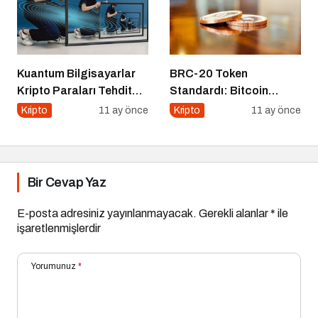
Kuantum Bilgisayarlar
BRC-20 Token
Kripto Paraları Tehdit
Standardı: Bitcoin
Eder mi?
Üzerindeki Deneysel
Kripto
11 ay önce
Kripto
11 ay önce
Adım
Bir Cevap Yaz
E-posta adresiniz yayınlanmayacak.
Gerekli alanlar
*
ile
işaretlenmişlerdir
Yorumunuz
*