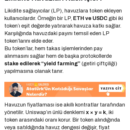
Likidite sağlayıcılar (LP), havuzlara token ekleyen
kullanıcılardır. Örneğin bir LP,
ETH ve USDC
gibi iki
token’ı eşit değerde yatırarak havuza katkı sağlar.
Karşılığında havuzdaki payını temsil eden LP
token’larını elde eder.
Bu token’lar, hem takas işlemlerinden pay
alınmasını sağlar hem de başka protokollerde
stake edilerek “yield farming”
(getiri çiftçiliği)
yapılmasına olanak tanır.
Havuzun fiyatlaması ise akıllı kontratlar tarafından
yönetilir. Uniswap’ın ünlü denklemi
x × y = k
, iki
token arasındaki oranı korur. Bir token alındığında
veya satıldığında havuz dengesi değişir, fiyat