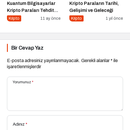
Kuantum Bilgisayarlar
Kripto Paraların Tarihi,
Kripto Paraları Tehdit
Gelişimi ve Geleceği
Eder mi?
Kripto
11 ay önce
Kripto
1 yıl önce
Bir Cevap Yaz
E-posta adresiniz yayınlanmayacak.
Gerekli alanlar
*
ile
işaretlenmişlerdir
Yorumunuz
*
Adınız
*