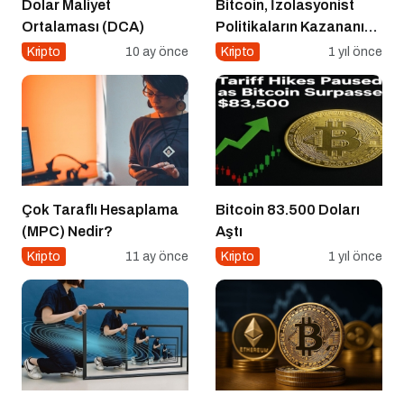
Dolar Maliyet
Bitcoin, İzolasyonist
Ortalaması (DCA)
Politikaların Kazananı
Olabilir
Kripto
10 ay önce
Kripto
1 yıl önce
Çok Taraflı Hesaplama
Bitcoin 83.500 Doları
(MPC) Nedir?
Aştı
Kripto
11 ay önce
Kripto
1 yıl önce