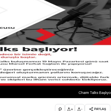
Charm Talks Başlıyo
+
-
PAYLAŞ