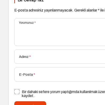
Bir Cevap Yaz
E-posta adresiniz yayınlanmayacak.
Gerekli alanlar
*
ile
Yorumunuz
*
Adınız
*
E-Posta
*
Bir dahaki sefere yorum yaptığımda kullanılmak üzer
kaydet.