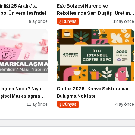
nliği 25 Aralık’ta
Ege Bölgesi Narenciye
pol Üniversitesi’nde!
Rekoltesinde Sert Düşüş: Üretim
Yüzde 34 Azaldı
8 ay önce
İş Dünyası
12 ay önce
alaşma Nedir? Niye
Coffex 2026: Kahve Sektörünün
işisel Markalaşma
Buluşma Noktası
nır?
11 ay önce
İş Dünyası
4 ay önce