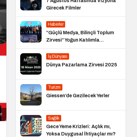
7 Ağustos Haftasında Vizyona
Girecek Filmler
Haberler
“Güçlü Medya, Bilinçli Toplum
Zirvesi” Yoğun Katılımla
Gerçekleşti
İş Dünyası
Dünya Pazarlama Zirvesi 2025
Turizm
Giessen’de Gezilecek Yerler
r!
Sağlık
Gece Yeme Krizleri: Açlık mı,
Yoksa Duygusal İhtiyaçlar mı?