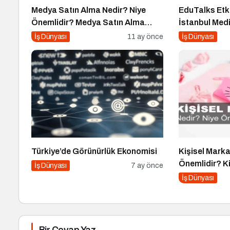
Medya Satın Alma Nedir? Niye
EduTalks Etki
Önemlidir? Medya Satın Alma
İstanbul Medi
Nasıl Yapılır?
İş Dünyası
11 ay önce
İş Dünyası
Türkiye’de Görünürlük Ekonomisi
Kişisel Mark
Önemlidir? K
İş Dünyası
7 ay önce
Nasıl Uygula
İş Dünyası