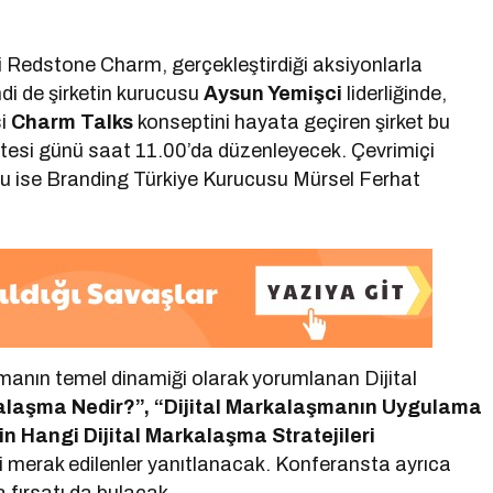
ti Redstone Charm, gerçekleştirdiği aksiyonlarla
di de şirketin kurucusu
Aysun Yemişci
liderliğinde,
si
Charm Talks
konseptini hayata geçiren şirket bu
rtesi günü saat 11.00’da düzenleyecek. Çevrimiçi
uğu ise Branding Türkiye Kurucusu Mürsel Ferhat
amanın temel dinamiği olarak yorumlanan Dijital
kalaşma Nedir?”, “Dijital Markalaşmanın Uygulama
in Hangi Dijital Markalaşma Stratejileri
i merak edilenler yanıtlanacak. Konferansta ayrıca