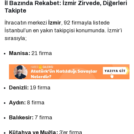
İl Bazında Rekabet: İzmir Zirvede, Diğerleri
Takipte
İhracatın merkezi
İzmir
, 92 firmayla listede
İstanbul’un en yakın takipçisi konumunda. İzmir’i
sırasıyla;
Manisa:
21 firma
Denizli:
19 firma
Aydın:
8 firma
Balıkesir:
7 firma
Kütahya ve Muğla:
3’er firma