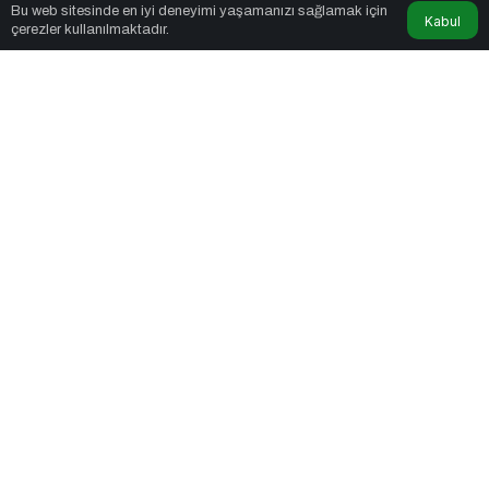
Bu web sitesinde en iyi deneyimi yaşamanızı sağlamak için
Kabul
çerezler kullanılmaktadır.
Fox Moda
tarafından yayınlandı
2dk, 31sn
Kamu Bilgi ve İletişim Teknolojileri Konferansı 2026 İçin Geri
Sayım!
PAYLAŞ