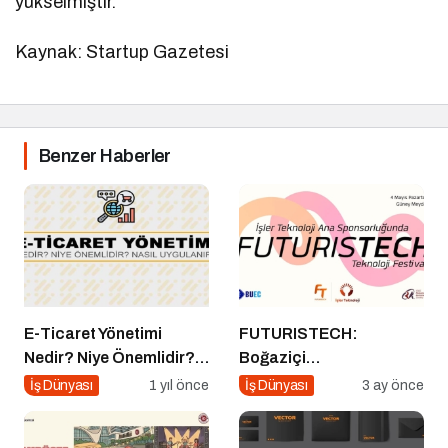
yükselmiştir.
Kaynak: Startup Gazetesi
Benzer Haberler
E-Ticaret Yönetimi
FUTURISTECH:
Nedir? Niye Önemlidir?
Boğaziçi
E-Ticaret Yönetimi Nasıl
Üniversitesi’nde
İş Dünyası
1 yıl önce
İş Dünyası
3 ay önce
Yapılır?
Teknoloji, Kariyer ve
Eğlencenin Buluştuğu