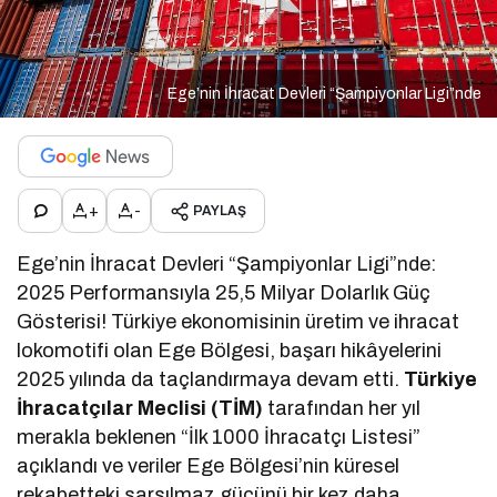
Ege’nin İhracat Devleri “Şampiyonlar Ligi”nde
+
-
PAYLAŞ
Ege’nin İhracat Devleri “Şampiyonlar Ligi”nde:
2025 Performansıyla 25,5 Milyar Dolarlık Güç
Gösterisi! Türkiye ekonomisinin üretim ve ihracat
lokomotifi olan Ege Bölgesi, başarı hikâyelerini
2025 yılında da taçlandırmaya devam etti.
Türkiye
İhracatçılar Meclisi (TİM)
tarafından her yıl
merakla beklenen “İlk 1000 İhracatçı Listesi”
açıklandı ve veriler Ege Bölgesi’nin küresel
rekabetteki sarsılmaz gücünü bir kez daha