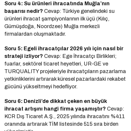
Soru 4: Su ürünleri ihracatında Muğla’nın
başarısı nedir?
Cevap: Türkiye genelindeki su
ürünleri ihracat şampiyonlarının ilk üçü (Kılıç,
Gümüşdoğa, Noordzee) Muğla merkezli
firmalardan oluşmaktadır.
Soru 5: Egeli ihracatçılar 2026 yılı için nasıl bir
strateji izliyor?
Cevap: Ege İhracatçı Birlikleri;
fuarlar, sektörel ticaret heyetleri, UR-GE ve
TURQUALITY projeleriyle ihracatçıların pazarlama
yetkinliklerini artırarak küresel pazarlardaki rekabet
gücünü yükseltmeyi hedefliyor.
Soru 6: Denizli’de dikkat çeken en büyük
ihracat artışını hangi firma yaşamıştır?
Cevap:
KCR Dış Ticaret A.Ş., 2025 yılında ihracatını %411
oranında artırarak TİM listesinde 515 sıra birden