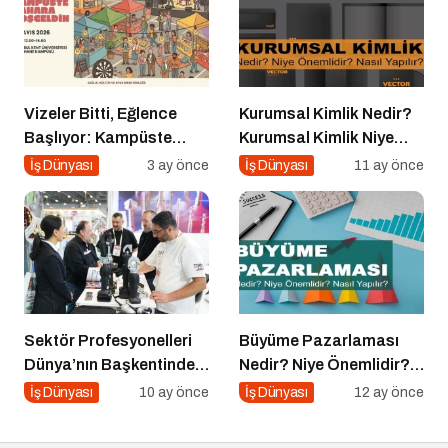
Büyük Festival!
Vizeler Bitti, Eğlence
Kurumsal Kimlik Nedir?
Başlıyor: Kampüste
Kurumsal Kimlik Niye
Bahar Festivali Kaçmaz!
Önemlidir? Kurumsal
İş Dünyası
3 ay önce
İş Dünyası
11 ay önce
Kimlik Nasıl Yapılır?
Sektör Profesyonelleri
Büyüme Pazarlaması
Dünya’nın Başkentinde
Nedir? Niye Önemlidir?
Buluşacak!
Growht Marketıng Nasıl
İş Dünyası
10 ay önce
İş Dünyası
12 ay önce
Yapılır?