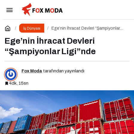
Kamu Bilgi ve İletişim Teknolojileri Konferansı
2026 İçin Geri Sayım!
Paylaş
Yorum Yap
Ege’nin İhracat Devleri “Şampiyonlar
İş Dünyası
Ligi”nde
Ege’nin İhracat Devleri
“Şampiyonlar Ligi”nde
Fox Moda
tarafından yayınlandı
4dk, 15sn