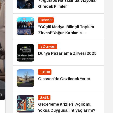
7 Ağustos Haftasında Vizyona
Girecek Filmler
Haberler
“Güçlü Medya, Bilinçli Toplum
Zirvesi” Yoğun Katılımla
Gerçekleşti
İş Dünyası
Dünya Pazarlama Zirvesi 2025
Turizm
Giessen’de Gezilecek Yerler
fi
Sağlık
Gece Yeme Krizleri: Açlık mı,
Yoksa Duygusal İhtiyaçlar mı?