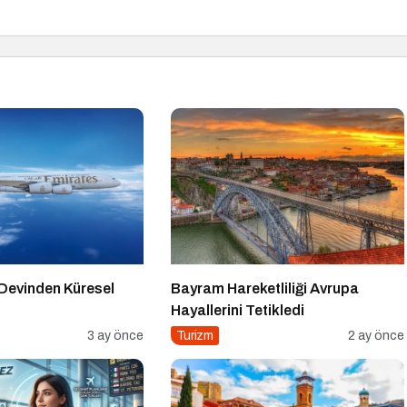
Devinden Küresel
Bayram Hareketliliği Avrupa
Hayallerini Tetikledi
3 ay önce
Turizm
2 ay önce