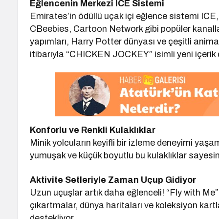
Eğlencenin Merkezi ICE Sistemi
Emirates’in ödüllü uçak içi eğlence sistemi ICE,
CBeebies, Cartoon Network gibi popüler kanallar
yapımları, Harry Potter dünyası ve çeşitli animas
itibarıyla “CHICKEN JOCKEY” isimli yeni içerik 
Konforlu ve Renkli Kulaklıklar
Minik yolcuların keyifli bir izleme deneyimi yaşa
yumuşak ve küçük boyutlu bu kulaklıklar sayesin
Aktivite Setleriyle Zaman Uçup Gidiyor
Uzun uçuşlar artık daha eğlenceli! “Fly with Me” 
çıkartmalar, dünya haritaları ve koleksiyon kartlar
destekliyor.