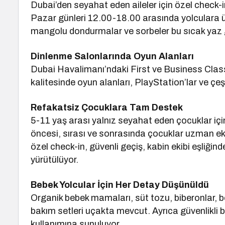
Dubai’den seyahat eden aileler için özel check
Pazar günleri 12.00-18.00 arasında yolculara ücr
mangolu dondurmalar ve sorbeler bu sıcak yaz gü
Dinlenme Salonlarında Oyun Alanları
Dubai Havalimanı’ndaki First ve Business Class
kalitesinde oyun alanları, PlayStation’lar ve çe
Refakatsiz Çocuklara Tam Destek
5-11 yaş arası yalnız seyahat eden çocuklar içi
öncesi, sırası ve sonrasında çocuklar uzman ekip
özel check-in, güvenli geçiş, kabin ekibi eşliğinde
yürütülüyor.
Bebek Yolcular İçin Her Detay Düşünüldü
Organik bebek mamaları, süt tozu, biberonlar, b
bakım setleri uçakta mevcut. Ayrıca güvenlikli be
kullanımına sunuluyor.