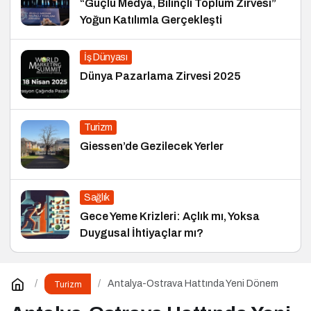
“Güçlü Medya, Bilinçli Toplum Zirvesi”
Yoğun Katılımla Gerçekleşti
İş Dünyası
Dünya Pazarlama Zirvesi 2025
Turizm
Giessen’de Gezilecek Yerler
Sağlık
Gece Yeme Krizleri: Açlık mı, Yoksa
Duygusal İhtiyaçlar mı?
Antalya-Ostrava Hattında Yeni Dönem
Turizm