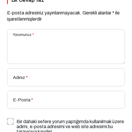
Bir Cevap Yaz
E-posta adresiniz yayınlanmayacak.
Gerekli alanlar
*
ile
işaretlenmişlerdir
Yorumunuz
*
Adınız
*
E-Posta
*
Bir dahaki sefere yorum yaptığımda kullanılmak üzere
adımı, e-posta adresimi ve web site adresimi bu
tarayıcıya kaydet.