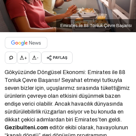
Emirates ile 88 Tonluk Çevre Başarısı
+
-
PAYLAŞ
Gökyüzünde Döngüsel Ekonomi: Emirates ile 88
Tonluk Çevre Başarısı! Seyahat etmeyi tutkuyla
seven bizler için, uçuşlarımız sırasında tükettiğimiz
ürünlerin çevreye olan etkisini düşünmek bazen
endişe verici olabilir. Ancak havacılık dünyasında
sürdürülebilirlik rüzgarları esiyor ve bu konuda en
dikkat çekici adımlardan biri Emirates’ten geldi.
Gezibulteni.com
editör ekibi olarak, havayolunun
“kapalı döngü” geri dönüşüm programının