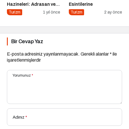
Hazineleri: Adrasan ve
Esintilerine
Çevresi
Turizm
1 yıl önce
Turizm
2 ay önce
Bir Cevap Yaz
E-posta adresiniz yayınlanmayacak.
Gerekli alanlar
*
ile
işaretlenmişlerdir
Yorumunuz
*
Adınız
*