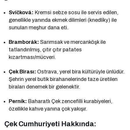
Svíčková:
Kremsi sebze sosu ile servis edilen,
genellikle yanında ekmek dilimleri (knedlíky) ile
sunulan meşhur dana eti.
Bramborák:
Sarımsak ve mercanköşk ile
tatlandırılmış, çıtır çıtır patates
kızartması/mücveri.
Çek Birası:
Ostrava, yerel bira kültürüyle ünlüdür.
Şehrin yerel butik birahanelerinde taze üretilen
biraları denemek bir gelenektir.
Perník:
Baharatlı Çek zencefilli kurabiyeleri,
özellikle kahve yanına çok yakışır.
Çek Cumhuriyeti Hakkında: