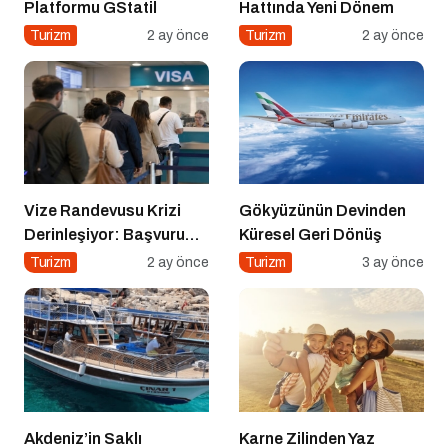
Platformu GStatil
Hattında Yeni Dönem
Turizm
2 ay önce
Turizm
2 ay önce
Vize Randevusu Krizi
Gökyüzünün Devinden
Derinleşiyor: Başvuru
Küresel Geri Dönüş
Süreçlerinde Rekor
Turizm
2 ay önce
Turizm
3 ay önce
Şikayet Artışı
Akdeniz’in Saklı
Karne Zilinden Yaz