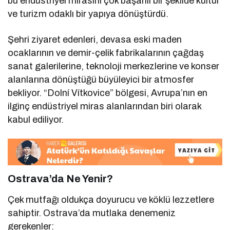
bu endüstriyel mirasını çok başarılı bir şekilde kültür
ve turizm odaklı bir yapıya dönüştürdü.
Şehri ziyaret edenleri, devasa eski maden
ocaklarının ve demir-çelik fabrikalarının çağdaş
sanat galerilerine, teknoloji merkezlerine ve konser
alanlarına dönüştüğü büyüleyici bir atmosfer
bekliyor. “Dolní Vítkovice” bölgesi, Avrupa’nın en
ilginç endüstriyel miras alanlarından biri olarak
kabul ediliyor.
Ostrava’da Ne Yenir?
Çek mutfağı oldukça doyurucu ve köklü lezzetlere
sahiptir. Ostrava’da mutlaka denemeniz
gerekenler: