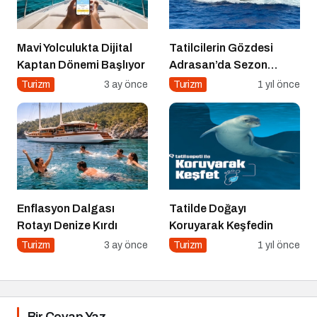
Mavi Yolculukta Dijital
Tatilcilerin Gözdesi
Kaptan Dönemi Başlıyor
Adrasan’da Sezon
Açıldı!
Turizm
3 ay önce
Turizm
1 yıl önce
Enflasyon Dalgası
Tatilde Doğayı
Rotayı Denize Kırdı
Koruyarak Keşfedin
Turizm
3 ay önce
Turizm
1 yıl önce