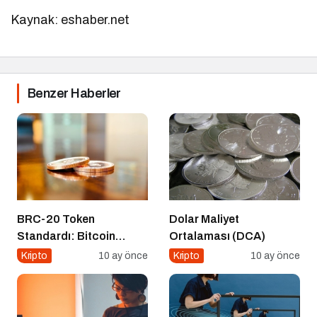
Kaynak: eshaber.net
Benzer Haberler
BRC-20 Token
Dolar Maliyet
Standardı: Bitcoin
Ortalaması (DCA)
Üzerindeki Deneysel
Kripto
10 ay önce
Kripto
10 ay önce
Adım