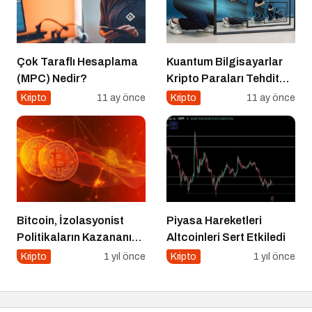
Çok Taraflı Hesaplama
Kuantum Bilgisayarlar
(MPC) Nedir?
Kripto Paraları Tehdit
Eder mi?
Kripto
11 ay önce
Kripto
11 ay önce
Bitcoin, İzolasyonist
Piyasa Hareketleri
Politikaların Kazananı
Altcoinleri Sert Etkiledi
Olabilir
Kripto
1 yıl önce
Kripto
1 yıl önce