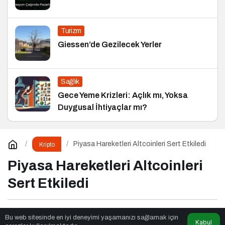
Turizm
Giessen’de Gezilecek Yerler
Sağlık
Gece Yeme Krizleri: Açlık mı, Yoksa
Duygusal İhtiyaçlar mı?
Piyasa Hareketleri Altcoinleri Sert Etkiledi
Kripto
Piyasa Hareketleri Altcoinleri
Sert Etkiledi
Fox Moda
tarafından yayınlandı
Bu web sitesinde en iyi deneyimi yaşamanızı sağlamak için
Kabul