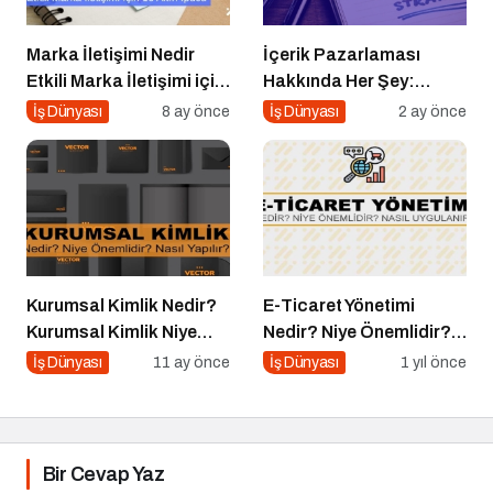
Marka İletişimi Nedir
İçerik Pazarlaması
Etkili Marka İletişimi için
Hakkında Her Şey:
10 Altın Öneri
İçeriklerce Podcast
İş Dünyası
8 ay önce
İş Dünyası
2 ay önce
Serisi
Kurumsal Kimlik Nedir?
E-Ticaret Yönetimi
Kurumsal Kimlik Niye
Nedir? Niye Önemlidir?
Önemlidir? Kurumsal
E-Ticaret Yönetimi Nasıl
İş Dünyası
11 ay önce
İş Dünyası
1 yıl önce
Kimlik Nasıl Yapılır?
Yapılır?
Bir Cevap Yaz