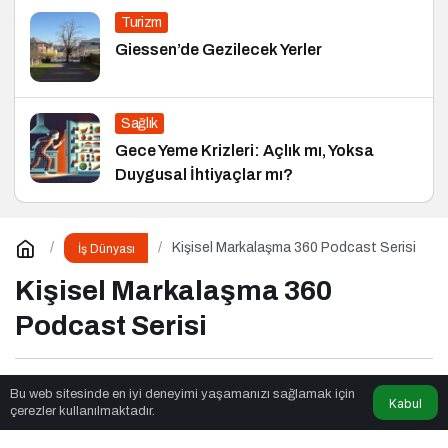
Turizm
Giessen’de Gezilecek Yerler
Sağlık
Gece Yeme Krizleri: Açlık mı, Yoksa
Duygusal İhtiyaçlar mı?
Kişisel Markalaşma 360 Podcast Serisi
İş Dünyası
Kişisel Markalaşma 360
Podcast Serisi
Fox Moda
tarafından yayınlandı
Bu web sitesinde en iyi deneyimi yaşamanızı sağlamak için
Kabul
çerezler kullanılmaktadır.
3dk, 36sn