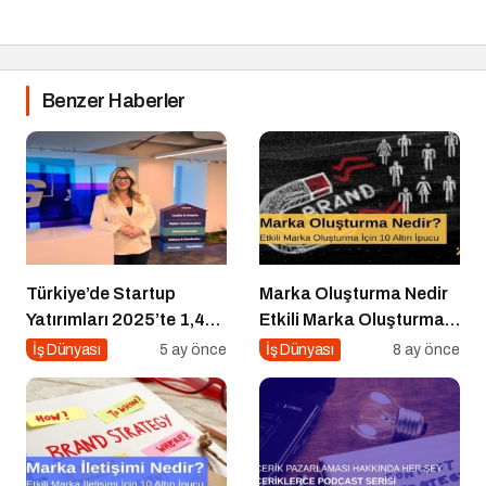
Benzer Haberler
Türkiye’de Startup
Marka Oluşturma Nedir
Yatırımları 2025’te 1,4
Etkili Marka Oluşturma
Milyar Dolara Ulaştı
için 10 Altın İpucu
İş Dünyası
5 ay önce
İş Dünyası
8 ay önce