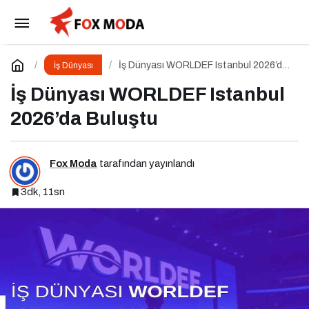
Kişisel Markalaşma 360 Podcast Serisi
Paylaş
Yorum Yap
İş Dünyası WORLDEF Istanbul 2026’da
İş Dünyası
Buluştu
İş Dünyası WORLDEF Istanbul
2026’da Buluştu
Fox Moda
tarafından yayınlandı
3dk, 11sn