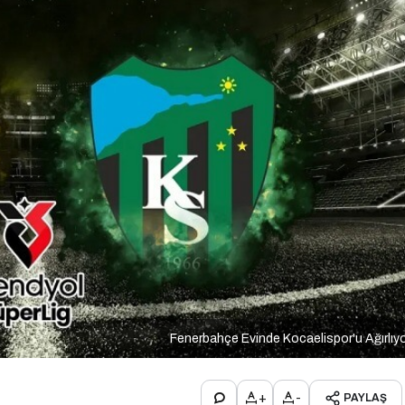
Fenerbahçe Evinde Kocaelispor'u Ağırlıy
+
-
PAYLAŞ