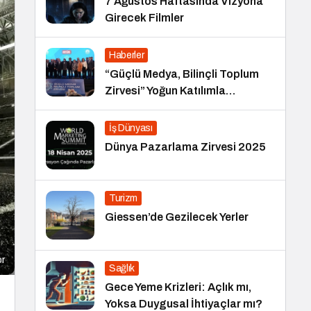
7 Ağustos Haftasında Vizyona
Girecek Filmler
Haberler
“Güçlü Medya, Bilinçli Toplum
Zirvesi” Yoğun Katılımla
Gerçekleşti
İş Dünyası
Dünya Pazarlama Zirvesi 2025
Turizm
Giessen’de Gezilecek Yerler
or
Sağlık
Gece Yeme Krizleri: Açlık mı,
Yoksa Duygusal İhtiyaçlar mı?