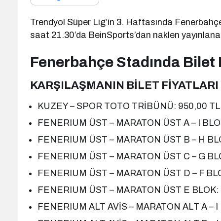
Trendyol Süper Lig’in 3. Haftasında Fenerbahçe
saat 21.30’da BeinSports’dan naklen yayınlana
Fenerbahçe Stadında Bilet F
KARŞILAŞMANIN BİLET FİYATLARI
KUZEY – SPOR TOTO TRİBÜNÜ: 950,00 TL
FENERIUM ÜST – MARATON ÜST A – I BLOK
FENERIUM ÜST – MARATON ÜST B – H BLO
FENERIUM ÜST – MARATON ÜST C – G BLO
FENERIUM ÜST – MARATON ÜST D – F BLOK
FENERIUM ÜST – MARATON ÜST E BLOK: 2
FENERIUM ALT AVİS – MARATON ALT A – I 