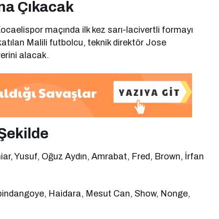
ına Çıkacak
caelispor maçında ilk kez sarı-lacivertli formayı
atılan Malili futbolcu, teknik direktör Jose
rini alacak.
Şekilde
niar, Yusuf, Oğuz Aydın, Amrabat, Fred, Brown, İrfan
ppindangoye, Haidara, Mesut Can, Show, Nonge,