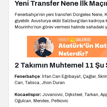
Yeni Transfer Nene İlk Maç
Fenerbahçe’nin yeni transferi Dorgeles Nene, Ko
giyebilir. Avusturya ekibi Salzburg’dan kadroya k
Mourinho’nun görev vermesi halinde sahadaki ye
2 Takımın Muhtemel 11 Şu 
Fenerbahçe
: İrfan Can Eğribayat, Çağlar, Skri
Can, Talisca, Jhon Duran
Kocaelispor:
Jovanovic, Dijksteel, Tarkan, A
Oğulcan, Mendes, Petkovic