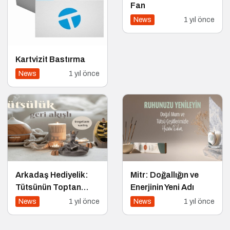
Fan
News
1 yıl önce
Kartvizit Bastırma
News
1 yıl önce
Arkadaş Hediyelik:
Mitr: Doğallığın ve
Tütsünün Toptan
Enerjinin Yeni Adı
Adresi
News
1 yıl önce
News
1 yıl önce