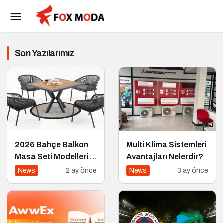
Son Yazılarımız
2026 Bahçe Balkon
Multi Klima Sistemleri
Masa Seti Modelleri |
Avantajları Nelerdir?
Divona Home
News
2 ay önce
News
3 ay önce