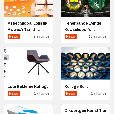
Asset Global Lojistik,
Fenerbahçe Evinde
Awwex’i Tanıttı:
Kocaelispor’u
Global Pazaryeri
Ağırlıyor
News
9 ay önce
News
12 ay önce
Satıcıları için Dijital
Lojistik Paneli
Lobi Bekleme Koltuğu
Koruge Boru
News
1 yıl önce
News
1 yıl önce
Dikdörtgen Kanal Tipi